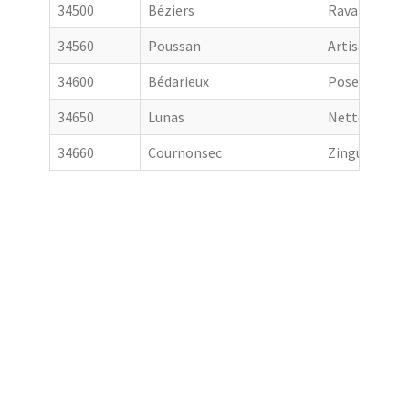
34500
Béziers
Ravalement 
34560
Poussan
Artisan couv
34600
Bédarieux
Pose de gout
34650
Lunas
Nettoyage de
34660
Cournonsec
Zingueur