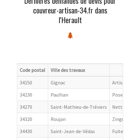
Dernières demandes de devis pour
couvreur-artisan-34.fr dans
l'Herault
Code postal
Ville des travaux
Catego
34150
Gignac
Artisan couv
34230
Paulhan
Pose de gout
34270
Saint-Mathieu-de-Tréviers
Nettoyage de
34320
Roujan
Zingueur
34430
Saint-Jean-de-Védas
Fuite toiture