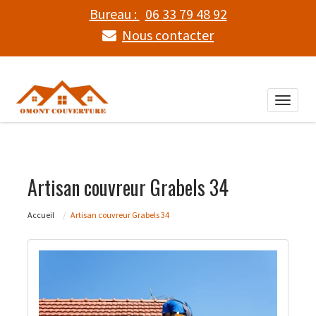
Bureau :
06 33 79 48 92
Nous contacter
Toggle
naviga
Artisan couvreur Grabels 34
Accueil
Artisan couvreur Grabels 34