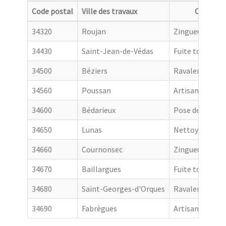
Code postal
Ville des travaux
Categori
34320
Roujan
Zingueur
34430
Saint-Jean-de-Védas
Fuite toiture
34500
Béziers
Ravalement de
34560
Poussan
Artisan couvre
34600
Bédarieux
Pose de goutti
34650
Lunas
Nettoyage de t
34660
Cournonsec
Zingueur
34670
Baillargues
Fuite toiture
34680
Saint-Georges-d'Orques
Ravalement de
34690
Fabrègues
Artisan couvre