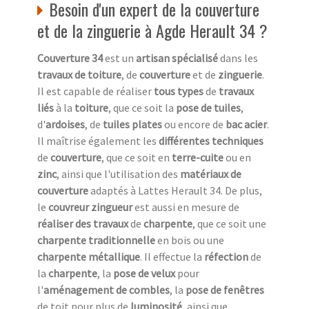
Besoin d'un expert de la couverture
et de la zinguerie à Agde Herault 34 ?
Couverture 34
est un
artisan spécialisé
dans les
travaux de toiture
, de
couverture
et de
zinguerie
.
Il est capable de réaliser
tous types
de
travaux
liés
à la
toiture
, que ce soit la
pose de tuiles
,
d'
ardoises
, de
tuiles plates
ou encore de
bac acier
.
Il maîtrise également les
différentes techniques
de
couverture
, que ce soit en
terre-cuite
ou en
zinc
, ainsi que l'utilisation des
matériaux de
couverture
adaptés à Lattes Herault 34. De plus,
le
couvreur zingueur
est aussi en mesure de
réaliser des travaux
de
charpente
, que ce soit une
charpente traditionnelle
en bois ou une
charpente métallique
. Il effectue la
réfection
de
la
charpente
, la
pose de velux
pour
l'
aménagement de combles
, la
pose de fenêtres
de toit pour plus de
luminosité
, ainsi que