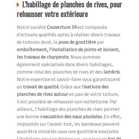
L’habillage de planches de rives, pour
rehausser votre extérieure
Notre société
Couverture 34
est composée
d’artisans qualifiés aptes à réaliser divers travaux
de toitures dont, la
pose de gouttière
par
emboîtement, l’installation de joints et isolant,
les travaux de charpente.
Nous sommes
également spécialisés dans divers habillages,
comme celui des planches de rives et des
lambris
.
Notre expertise et savoir-faire vous garantissent
un
travail de qualité.
Grâce aux f
ixations des
planches de rives autour
en pan de votre toiture,
il est possible de rehausser son esthétisme. Par
ailleurs, l’habillage des planches de rives permet
une bonne é
vacuation des eaux pluviales.
En effet,
implantés sur l’avant-toit, les bandeaux peuvent
aussi être installés sous une gouttière existante.
L’habillage pour ce dernier cas, se passe en
bas de