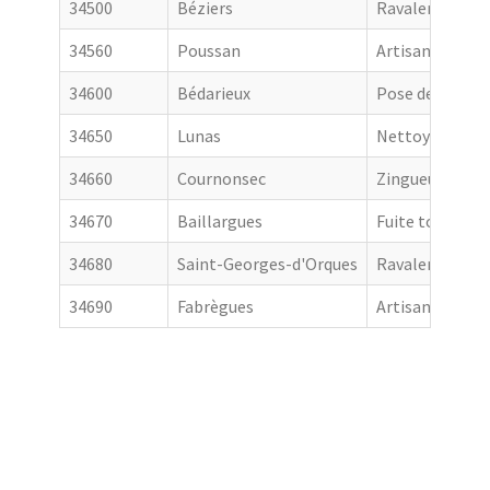
34500
Béziers
Ravalement de
34560
Poussan
Artisan couvre
34600
Bédarieux
Pose de goutti
34650
Lunas
Nettoyage de t
34660
Cournonsec
Zingueur
34670
Baillargues
Fuite toiture
34680
Saint-Georges-d'Orques
Ravalement de
34690
Fabrègues
Artisan couvre