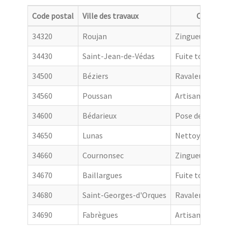
Code postal
Ville des travaux
Categori
34320
Roujan
Zingueur
34430
Saint-Jean-de-Védas
Fuite toiture
34500
Béziers
Ravalement de
34560
Poussan
Artisan couvre
34600
Bédarieux
Pose de goutti
34650
Lunas
Nettoyage de t
34660
Cournonsec
Zingueur
34670
Baillargues
Fuite toiture
34680
Saint-Georges-d'Orques
Ravalement de
34690
Fabrègues
Artisan couvre