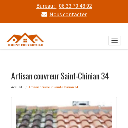
Bureau :
06 33 79 48 92
Nous contacter
Toggle
naviga
Artisan couvreur Saint-Chinian 34
Accueil
Artisan couvreur Saint-Chinian 34