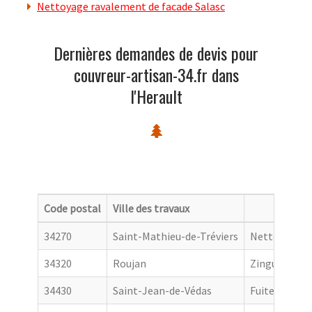
Nettoyage ravalement de facade Salasc
Dernières demandes de devis pour
couvreur-artisan-34.fr dans
l'Herault
Code postal
Ville des travaux
Catego
34270
Saint-Mathieu-de-Tréviers
Nettoyage de
34320
Roujan
Zingueur
34430
Saint-Jean-de-Védas
Fuite toiture