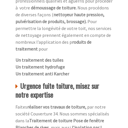
professionnels qualifiés et aguerris pour procéder
à
votre
démoussage de toiture.
Nous procédons
de diverses façons (
nettoyeur haute pression,
pulvérisation de produits, brossage).
Pour
permettre la longévité de votre toit, nos services
de nettoyage prennent également en compte de
nombreux l’application des p
roduits de
traitement
pour
Un traitement des tuiles
Un traitement hydrofuge
Un traitement anti Karcher
Urgence fuite toiture, misez sur
notre expertise
Faites
réaliser vos travaux de toiture,
par notre
société Couverture 34. Nous sommes spécialisés
dans la
Traitement de toiture Pose de fenêtre
Planches de rives
, mais aussi
l’isolation par l