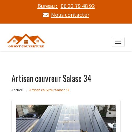
Bureau :
06 33 79 48 92
Nous contacter
Toggle
naviga
Artisan couvreur Salasc 34
Accueil
Artisan couvreur Salasc 34