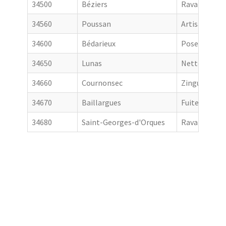
34500
Béziers
Ravalement 
34560
Poussan
Artisan couv
34600
Bédarieux
Pose de gout
34650
Lunas
Nettoyage de
34660
Cournonsec
Zingueur
34670
Baillargues
Fuite toiture
34680
Saint-Georges-d'Orques
Ravalement 