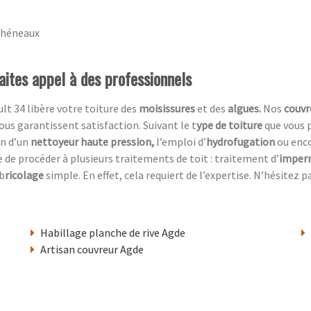
chéneaux
aites appel à des professionnels
lt 34 libère votre toiture des
moisissures
et des
algues.
Nos
couvr
us garantissent satisfaction. Suivant le t
ype de toiture
que vous 
on d’un
nettoyeur haute pression,
l’emploi d’
hydrofugation
ou enc
ble de procéder à plusieurs traitements de toit : traitement d’
imperm
 b
ricolage
simple. En effet, cela requiert de l’expertise. N’hésitez
Habillage planche de rive Agde
Artisan couvreur Agde