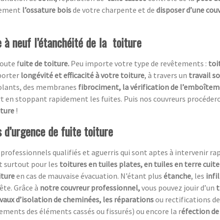
acement
l’ossature bois
de votre charpente et de
disposer d’une cou
 à neuf l’étanchéité de la toiture
oute f
uite de toiture.
Peu importe votre type de revêtements :
toi
porter
longévité et efficacité à votre toiture
, à travers un
travail s
isolants, des membranes
fibrociment, la vérification de l’emboîtem
rt en stoppant rapidement les fuites. Puis nos couvreurs procéder
iture
!
 d’urgence de fuite toiture
essionnels qualifiés et aguerris qui sont aptes à intervenir rapi
t surtout pour les
toitures en tuiles plates, en tuiles en terre cuit
iture
en cas de mauvaise évacuation. N’étant plus
étanche
, les
infi
ête. Grâce à
notre couvreur professionnel,
vous pouvez jouir d’un
t
avaux d’isolation de cheminées, les réparations
ou rectifications de
ements des éléments cassés ou fissurés) ou encore la r
éfection de 