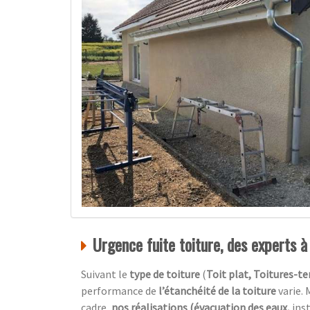
Urgence fuite toiture, des experts 
Suivant le
type de toiture
(
Toit plat, Toitures-ter
performance de
l’étanchéité de la toiture
varie. 
cadre,
nos réalisations (évacuation des eaux,
ins