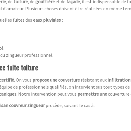
rie
, de
toiture
, de
gouttière
et de
façade
, il est indispensable de 
vail d'amateur. Plusieurs choses doivent être réalisées en même tem
uelles fuites des
eaux pluviales
;
té.
 du zingueur professionnel.
e fuite toiture
c
ertifié.
On vous
propose une couverture
résistant aux i
nfiltration
 équipe de professionnels qualifiés, on intervient sus tout types d
caniques.
Notre intervention peut vous
permettre une
couverture 
tisan couvreur zingueur
procède, suivant le cas à :