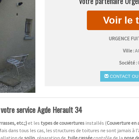
Votre partenaire Urgen
URGENCE FUI
Ville :
A
Société :
CONTACT OU 
à votre service Agde Herault 34
rasses, etc.;)
et les
types de couvertures
installés (
Couverture en 
Mais dans tous les cas, les structures de toitures ne sont jamais à l
tallation de
solin,
réparation de
tuile cassée
contrôle de la
pose de