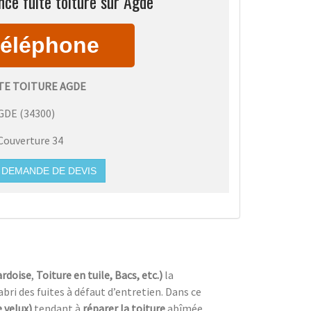
ce fuite toiture sur Agde
TE TOITURE AGDE
GDE
(
34300
)
Couverture 34
DEMANDE DE DEVIS
ardoise
,
Toiture en tuile, Bacs, etc.)
la
’abri des fuites à défaut d’entretien. Dans ce
 velux)
tendant à
réparer la toiture
abîmée.