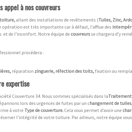
es appel à nos couvreurs
toiture,
allant des installations de revêtements (
Tuiles, Zinc, Ardo
 opération est très importante car à défaut, l’afflue des
intempér
s et de l’inconfort. Notre équipe de
couvreurs
se chargera d’y remé
fessionnel procédera :
ières,
réparation
zinguerie, réfection des toits,
fixation ou rempla
re expertise
ociété Couverture 34. Nous sommes spécialisés dans la
Traitement 
pannons lors des urgences de fuites par un c
hangement de tuiles
orme à votre
Type de couverture.
Cela vous permet d’avoir une
char
éserver l’intégrité de votre toiture. Par ailleurs, notre équipe vous