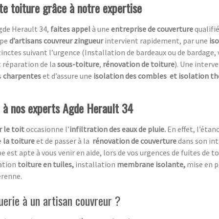
te toiture grâce à notre expertise
Agde Herault 34,
faites appel
à une
entreprise de couverture
qualifi
ipe
d’artisans couvreur zingueur
intervient rapidement, par une
iso
nctes suivant l’urgence (Installation de bardeaux ou de bardage, 
t réparation de la
sous-toiture
,
rénovation de toiture
). Une inter
s
charpentes
et d’assure une
isolation des combles
et isolation t
l à nos experts Agde Herault 34
 le toit
occasionne l’
infiltration des eaux de pluie.
En effet, l’éta
e
la toiture
et de passer à la
rénovation de couverture
dans son int
pe est apte à vous venir en aide, lors de vos urgences de fuites de t
ration
toiture en tuiles,
installation
membrane isolante,
mise en 
érenne.
uerie à un artisan couvreur ?