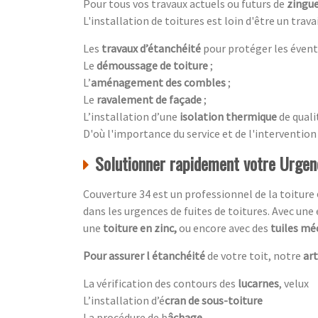
Pour tous vos travaux actuels ou futurs de
zingue
L'installation de toitures est loin d'être un tra
Les
travaux d’étanchéité
pour protéger les évent
Le
démoussage de toiture
;
L’
aménagement des combles
;
Le
ravalement de façade
;
L’installation d’une
isolation thermique
de quali
D'où l'importance du service et de l'intervention
Solutionner rapidement votre Urgenc
Couverture 34 est un professionnel de la toiture
dans les urgences de fuites de toitures. Avec une
une
toiture en zinc,
ou encore avec des
tuiles mé
Pour assurer l étanchéité
de votre toit, notre
ar
La vérification des contours des
lucarnes
, velux
L’installation d’é
cran de sous-toiture
La procédure de b
âchage