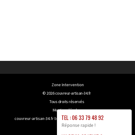
Zone Intervention
© 2026
couvreur-artisan-34.fr
Tous droits réservés
Mentions légales
TEL : 06 33 79 48 92
couvreur-artisan-34.fr bénéficie de la technologie
Booster-
Réponse rapide !
site proxy