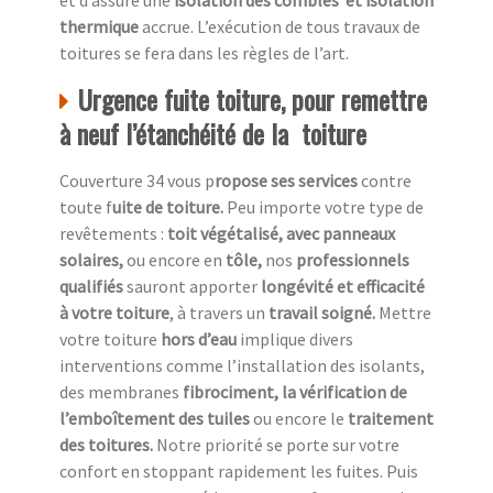
et d’assure une
isolation des combles
et isolation
thermique
accrue. L’exécution de tous travaux de
toitures se fera dans les règles de l’art.
Urgence fuite toiture, pour remettre
à neuf l’étanchéité de la toiture
Couverture 34 vous p
ropose ses services
contre
toute f
uite de toiture.
Peu importe votre type de
revêtements :
toit végétalisé, avec panneaux
solaires,
ou encore en
tôle,
nos
professionnels
qualifiés
sauront apporter
longévité et efficacité
à votre toiture
, à travers un
travail soigné.
Mettre
votre toiture
hors d’eau
implique divers
interventions comme l’installation des isolants,
des membranes
fibrociment, la vérification de
l’emboîtement des tuiles
ou encore le
traitement
des toitures.
Notre priorité se porte sur votre
confort en stoppant rapidement les fuites. Puis