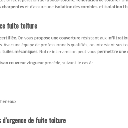
s
charpentes
et d’assure une
isolation des combles
et isolation t
e fuite toiture
c
ertifiée.
On vous
propose une couverture
résistant aux i
nfiltratio
es. Avec une équipe de professionnels qualifiés, on intervient sus 
es
tuiles mécaniques.
Notre intervention peut vous
permettre une
tisan couvreur zingueur
procède, suivant le cas à :
chéneaux
 d’urgence de fuite toiture