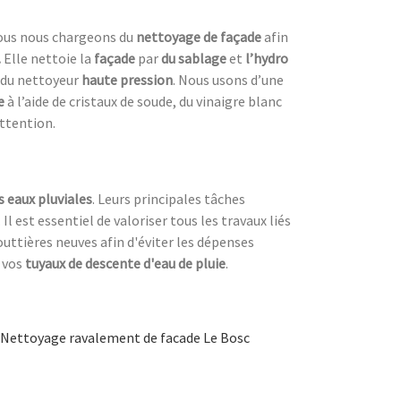
 Nous nous chargeons du
nettoyage de façade
afin
.
Elle nettoie la
façade
par
du sablage
et
l’hydro
e du nettoyeur
haute pression
. Nous usons d’une
e
à l’aide de cristaux de soude, du vinaigre blanc
attention.
s eaux pluviales
. Leurs principales tâches
. Il est essentiel de valoriser tous les travaux liés
outtières neuves afin d'éviter les dépenses
 vos
tuyaux de descente d'eau de pluie
.
Nettoyage ravalement de facade Le Bosc