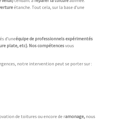
 velux)
tendant à
réparer la toiture
abîmée.
verture
étanche. Tout cela, sur la base d’une
és d’une
équipe de professionnels expérimentés
iture plate, etc). Nos compétences
vous
urgences, notre intervention peut se porter sur :
ovation de toitures ou encore de r
amonage,
nous