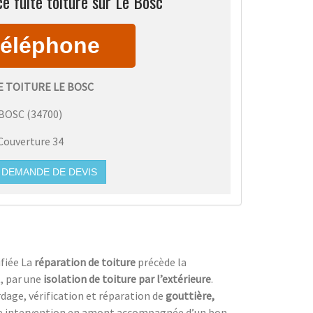
e fuite toiture sur Le Bosc
E TOITURE LE BOSC
 BOSC
(
34700
)
Couverture 34
DEMANDE DE DEVIS
ifiée La
réparation de toiture
précède la
, par une
isolation de toiture
par l’extérieure
.
dage, vérification et réparation de
gouttière,
ne intervention en amont accompagnée d’un bon