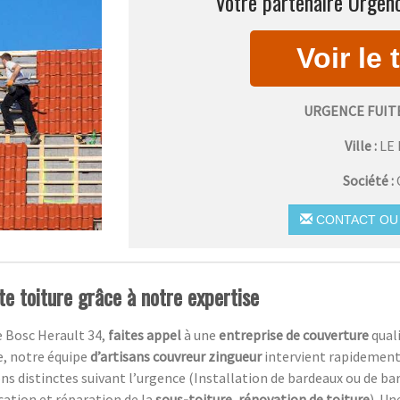
Votre partenaire Urgenc
URGENCE FUIT
Ville :
LE
Société :
CONTACT OU 
te toiture grâce à notre expertise
Le Bosc Herault 34,
faites appel
à une
entreprise de couverture
qual
e, notre équipe
d’artisans couvreur zingueur
intervient rapidement
 distinctes suivant l’urgence (Installation de bardeaux ou de bar
ication et réparation de la
sous-toiture
,
rénovation de toiture
). U