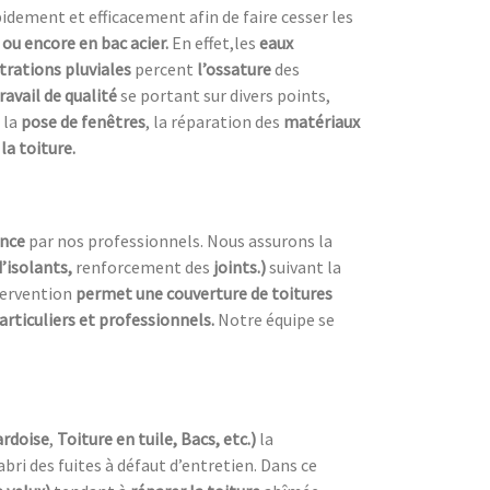
dement et efficacement afin de faire cesser les
e ou encore en bac acier.
En effet,les
eaux
ltrations pluviales
percent
l’ossature
des
ravail de qualité
se portant sur divers points,
 la
pose de fenêtres
, la réparation des
matériaux
la toiture.
ence
par nos professionnels. Nous assurons la
d’isolants,
renforcement des
joints.)
suivant la
tervention
permet une couverture de toitures
articuliers et professionnels.
Notre équipe se
ardoise
,
Toiture en tuile, Bacs, etc.)
la
’abri des fuites à défaut d’entretien. Dans ce