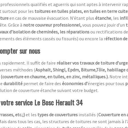
essionnels qualifiés et aguerris qui sont aptes à intervenir rapi
t surtout pour les
toitures en tuiles plates, en tuiles en terre cuit
iture
en cas de mauvaise évacuation. N’étant plus
étanche
, les
infi
ête. Grâce à
notre couvreur professionnel,
vous pouvez jouir d’un
t
avaux d’isolation de cheminées, les réparations
ou rectifications de
ements des éléments cassés ou fissurés) ou encore la r
éfection de 
compter sur nous
 rapidement. Il suffit de faire
réaliser vos travaux de toiture d’urg
diverses méthodes (
Asphalt, Shingl, Epdm, Bitume,Tôle, habillage 
(couverture en chaume, en tuiles, en zinc, métalliques.).
Notre in
te
durabilité
permet de faire des
économies d’
énergies pour tous
p
 solution de couverture étanche suivant votre budget.
à votre service Le Bosc Herault 34
rasses, etc.;)
et les
types de couvertures
installés (
Couverture en 
Mais dans tous les cas, les structures de toitures ne sont jamais à l