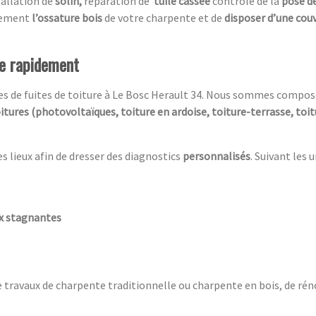
tallation de
solin,
réparation de
tuile cassée
contrôle de la
pose de
acement
l’ossature bois
de votre charpente et de
disposer d’une cou
re rapidement
ces de fuites de toiture à Le Bosc Herault 34. Nous sommes compos
itures (photovoltaïques, toiture en ardoise, toiture-terrasse, to
es lieux afin de dresser des diagnostics
personnalisés
. Suivant les 
ux stagnantes
e travaux de charpente traditionnelle ou charpente en bois, de rén