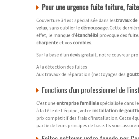
Pour une urgence fuite toiture, fait
Couverture 34 est spécialisée dans les
travaux de 
velux
, sans oublier le
démoussage.
Cette dernière
effet, le manque d’
étanchéité
provoque des fuite
charpente
et vos
combles
.
Sur la base d’un
devis gratuit
, notre couvreur pro
A la détection des fuites
Aux travaux de réparation (nettoyages des
goutt
Fonctions d'un professionnel de l'ins
C’est une
entreprise familiale
spécialisée dans l
à la tête de l'équipe, votre
installation de goutti
prix compétitif des frais d'installation. Cette éq
partie de leurs principes de base. Ils vous assure
Faites nettoyer votre façade par C