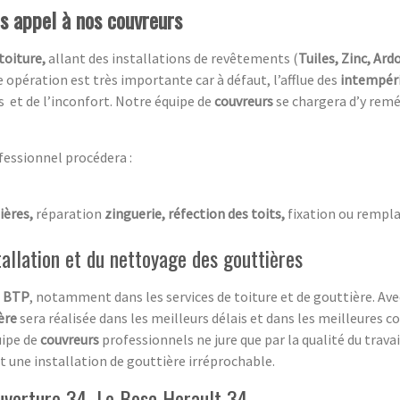
es appel à nos couvreurs
toiture,
allant des installations de revêtements (
Tuiles, Zinc, Ardo
 opération est très importante car à défaut, l’afflue des
intempér
s et de l’inconfort. Notre équipe de
couvreurs
se chargera d’y remé
fessionnel procédera :
ières,
réparation
zinguerie, réfection des toits,
fixation ou rempla
tallation et du nettoyage des gouttières
e
BTP
, notamment dans les services de toiture et de gouttière. Av
ère
sera réalisée dans les meilleurs délais et dans les meilleures co
uipe de
couvreurs
professionnels ne jure que par la qualité du travai
nt une installation de gouttière irréprochable.
ouverture 34 Le Bosc Herault 34