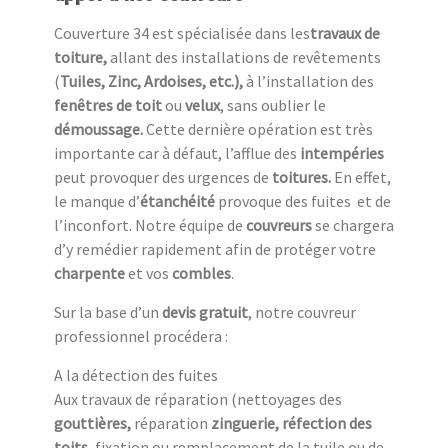
Couverture 34 est spécialisée dans les
travaux de
toiture,
allant des installations de revêtements
(
Tuiles, Zinc, Ardoises, etc.),
à l’installation des
fenêtres de toit
ou
velux
, sans oublier le
démoussage.
Cette dernière opération est très
importante car à défaut, l’afflue des
intempéries
peut provoquer des urgences de
toitures.
En effet,
le manque d’
étanchéité
provoque des fuites et de
l’inconfort. Notre équipe de
couvreurs
se chargera
d’y remédier rapidement afin de protéger votre
charpente
et vos
combles
.
Sur la base d’un
devis gratuit
, notre couvreur
professionnel procédera :
A la détection des fuites
Aux travaux de réparation (nettoyages des
gouttières,
réparation
zinguerie, réfection des
toits,
fixation ou remplacement de la tuile ou de