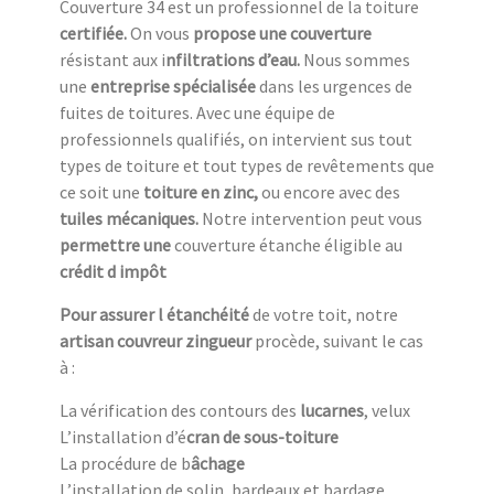
Couverture 34 est un professionnel de la toiture
c
ertifiée.
On vous
propose une couverture
résistant aux i
nfiltrations d’eau.
Nous sommes
une
entreprise spécialisée
dans les urgences de
fuites de toitures. Avec une équipe de
professionnels qualifiés, on intervient sus tout
types de toiture et tout types de revêtements que
ce soit une
toiture en zinc,
ou encore avec des
tuiles mécaniques.
Notre intervention peut vous
permettre une
couverture étanche éligible au
crédit d impôt
Pour assurer l étanchéité
de votre toit, notre
artisan couvreur zingueur
procède, suivant le cas
à :
La vérification des contours des
lucarnes
, velux
L’installation d’é
cran de sous-toiture
La procédure de b
âchage
L’installation de solin, bardeaux et bardage