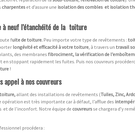
s
charpentes
et d’assure une
isolation des combles
et isolation t
 à neuf l’étanchéité de la toiture
oute f
uite de toiture.
Peu importe votre type de revêtements :
toi
porter
longévité et efficacité à votre toiture
, à travers un
travail s
isolants, des membranes
fibrociment, la vérification de l’emboîtem
rt en stoppant rapidement les fuites. Puis nos couvreurs procéder
iture
!
es appel à nos couvreurs
toiture,
allant des installations de revêtements (
Tuiles, Zinc, Ardo
 opération est très importante car à défaut, l’afflue des
intempér
s et de l’inconfort. Notre équipe de
couvreurs
se chargera d’y remé
fessionnel procédera :