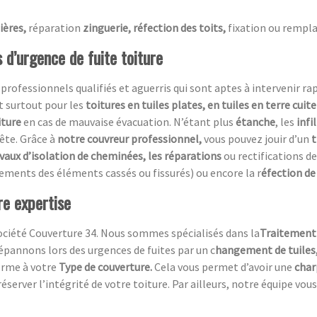
ières,
réparation
zinguerie, réfection des toits,
fixation ou rempla
 d’urgence de fuite toiture
essionnels qualifiés et aguerris qui sont aptes à intervenir rapi
t surtout pour les
toitures en tuiles plates, en tuiles en terre cuit
iture
en cas de mauvaise évacuation. N’étant plus
étanche
, les
infi
ête. Grâce à
notre couvreur professionnel,
vous pouvez jouir d’un
t
avaux d’isolation de cheminées, les réparations
ou rectifications de
ements des éléments cassés ou fissurés) ou encore la r
éfection de 
re expertise
ociété Couverture 34. Nous sommes spécialisés dans la
Traitement 
pannons lors des urgences de fuites par un c
hangement de tuiles
orme à votre
Type de couverture.
Cela vous permet d’avoir une
char
éserver l’intégrité de votre toiture. Par ailleurs, notre équipe vous