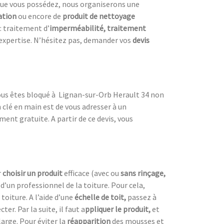
ue vous possédez, nous organiserons une
ation
ou encore de
produit de nettoyage
 : traitement d’
imperméabilité, traitement
l’expertise. N’hésitez pas, demander vos
devis
 Vous êtes bloqué à Lignan-sur-Orb Herault 34 non
 clé en main est de vous adresser à un
ment gratuite. A partir de ce devis, vous
r
choisir un produit
efficace (avec ou
sans rinçage,
s d’un professionnel de la toiture. Pour cela,
toiture. A l’aide d’une
échelle de toit,
passez à
r. Par la suite, il faut a
ppliquer le produit,
et
 large. Pour éviter la
réapparition
des mousses et