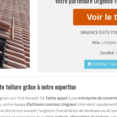
Votre partenaire Urgence fu
URGENCE FUITE TO
Ville :
LIGNAN
Société :
CONTACT OU 
te toiture grâce à notre expertise
Lignan-sur-Orb Herault 34,
faites appel
à une
entreprise de couver
e, notre équipe
d’artisans couvreur zingueur
intervient rapidement
 distinctes suivant l’urgence (Installation de bardeaux ou de bar
ication et réparation de la
sous-toiture
,
rénovation de toiture
). U