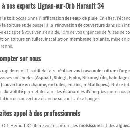
l à nos experts Lignan-sur-Orb Herault 34
 le toit
occasionne l’
infiltration des eaux de pluie.
En effet, l’éta
e
la toiture
et de passer à la
rénovation de couverture
dans son int
pe est apte à vous venir en aide, lors de vos urgences de fuites de t
ration
toiture en tuiles,
installation
membrane isolante,
mise en 
érenne.
compter sur nous
 rapidement. Il suffit de faire
réaliser vos travaux de toiture d’urg
diverses méthodes (
Asphalt, Shingl, Epdm, Bitume,Tôle, habillage 
(couverture en chaume, en tuiles, en zinc, métalliques.).
Notre in
te
durabilité
permet de faire des
économies d’
énergies pour tous
p
 solution de couverture étanche suivant votre budget.
aites appel à des professionnels
-Orb Herault 34 libère votre toiture des
moisissures
et des
algues