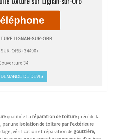
ite toiture sur Lignan-sur-Orb
ITURE LIGNAN-SUR-ORB
-SUR-ORB
(
34490
)
Couverture 34
DEMANDE DE DEVIS
ture
qualifiée La
réparation de toiture
précède la
, par une
isolation de toiture
par l’extérieure
.
dage, vérification et réparation de
gouttière,
ne intervention en amont accompagnée d’un bon