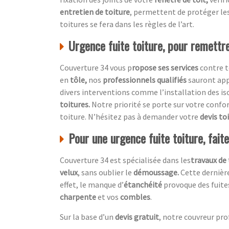
entretien de toiture
, permettent de protéger le
toitures se fera dans les règles de l’art.
Urgence fuite toiture, pour remettre
Couverture 34 vous p
ropose ses services
contre t
en
tôle,
nos
professionnels qualifiés
sauront ap
divers interventions comme l’installation des 
toitures.
Notre priorité se porte sur votre confo
toiture. N’hésitez pas à demander votre
devis to
Pour une urgence fuite toiture, fait
Couverture 34 est spécialisée dans les
travaux de 
velux
, sans oublier le
démoussage.
Cette dernière
effet, le manque d’
étanchéité
provoque des fuite
charpente
et vos
combles
.
Sur la base d’un
devis gratuit
, notre couvreur pro