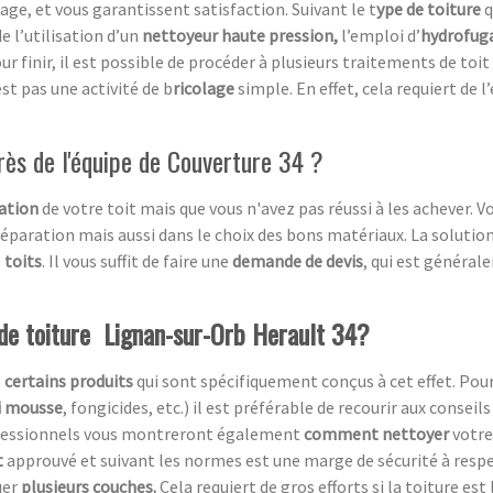
ge, et vous garantissent satisfaction. Suivant le t
ype de toiture
q
e l’utilisation d’un
nettoyeur haute pression,
l’emploi d’
hydrofug
ur finir, il est possible de procéder à plusieurs traitements de toit
st pas une activité de b
ricolage
simple. En effet, cela requiert de 
près de l'équipe de Couverture 34 ?
ation
de votre toit mais que vous n'avez pas réussi à les achever.
éparation mais aussi dans le choix des bons matériaux. La solution
e
toits
. Il vous suffit de faire une
demande de devis
, qui est générale
 de toiture Lignan-sur-Orb Herault 34?
t
certains produits
qui sont spécifiquement conçus à cet effet. Pou
i mousse
, fongicides, etc.) il est préférable de recourir aux conseil
rofessionnels vous montreront également
comment nettoyer
votre 
t
approuvé et suivant les normes est une marge de sécurité à respecte
uer
plusieurs couches.
Cela requiert de gros efforts si la toiture est