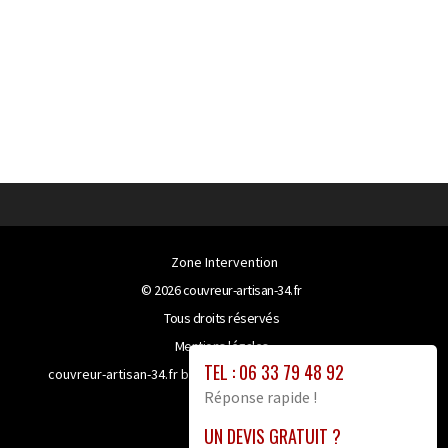
Zone Intervention
© 2026
couvreur-artisan-34.fr
Tous droits réservés
Mentions légales
TEL : 06 33 79 48 92
couvreur-artisan-34.fr bénéficie de la technologie
Booster-
Réponse rapide !
site proxy
UN DEVIS GRATUIT ?