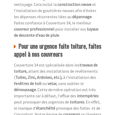
nettoyage. Cela inclut la
construction neuve
et
l'installation de gouttières neuves afin d'éviter
les dépenses récurrentes liées au
dépannage
.
Faites confiance à Couverture 34, le meilleur
couvreur professionnel
pour installer vos
tuyaux
de descente d'eau de pluie
.
Pour une urgence fuite toiture, faites
appel à nos couvreurs
Couverture 34 est spécialisée dans les
travaux de
toiture,
allant des installations de revêtements
(
Tuiles, Zinc, Ardoises, etc.),
à l’installation des
fenêtres de toit
ou
velux
, sans oublier le
démoussage.
Cette dernière opération est très
importante car à défaut, l’afflue des
intempéries
peut provoquer des urgences de
toitures.
En effet,
le manque d’
étanchéité
provoque des fuites et de
l’inconfort. Notre équipe de
couvreurs
se chargera