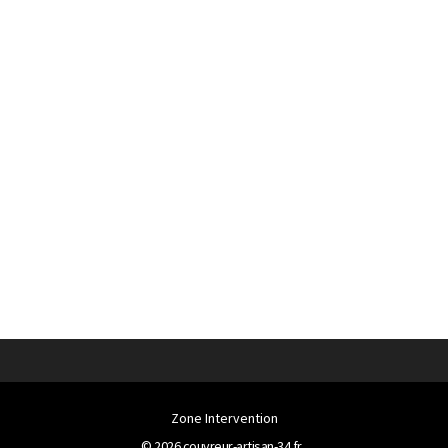
Zone Intervention
© 2026
couvreur-artisan-34.fr