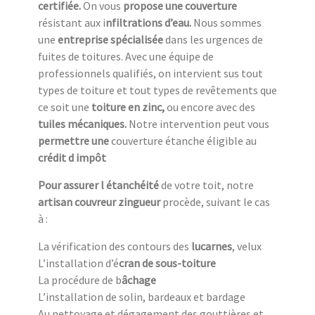
c
ertifiée.
On vous
propose une couverture
résistant aux i
nfiltrations d’eau.
Nous sommes
une
entreprise spécialisée
dans les urgences de
fuites de toitures. Avec une équipe de
professionnels qualifiés, on intervient sus tout
types de toiture et tout types de revêtements que
ce soit une
toiture en zinc,
ou encore avec des
tuiles mécaniques.
Notre intervention peut vous
permettre une
couverture étanche éligible au
crédit d impôt
Pour assurer l étanchéité
de votre toit, notre
artisan couvreur zingueur
procède, suivant le cas
à :
La vérification des contours des
lucarnes
, velux
L’installation d’é
cran de sous-toiture
La procédure de b
âchage
L’installation de solin, bardeaux et bardage
Au nettoyage et dégagement des gouttières et