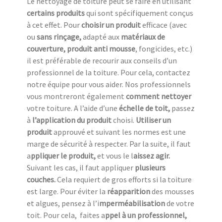
Le nettoyage de toiture peut se faire en utilisant
certains produits
qui sont spécifiquement conçus
à cet effet. Pour
choisir un produit
efficace (avec
ou
sans rinçage,
adapté aux
matériaux de
couverture, produit anti mousse
, fongicides, etc.)
il est préférable de recourir aux conseils d’un
professionnel de la toiture. Pour cela, contactez
notre équipe pour vous aider. Nos professionnels
vous montreront également
comment nettoyer
votre toiture. A l’aide d’une
échelle de toit,
passez
à
l’application du produit
choisi.
Utiliser un
produit
approuvé et suivant les normes est une
marge de sécurité à respecter. Par la suite, il faut
a
ppliquer le produit,
et vous le l
aissez agir.
Suivant les cas, il faut appliquer
plusieurs
couches.
Cela requiert de gros efforts si la toiture
est large. Pour éviter la
réapparition
des mousses
et algues, pensez à l’i
mperméabilisation
de votre
toit. Pour cela, faites a
ppel à un professionnel,