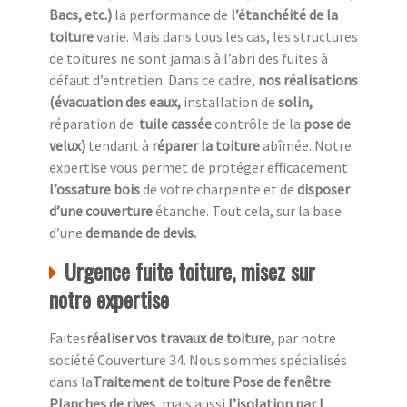
Bacs, etc.)
la performance de
l’étanchéité de la
toiture
varie. Mais dans tous les cas, les structures
de toitures ne sont jamais à l’abri des fuites à
défaut d’entretien. Dans ce cadre,
nos réalisations
(évacuation des eaux,
installation de
solin,
réparation de
tuile cassée
contrôle de la
pose de
velux)
tendant à
réparer la toiture
abîmée. Notre
expertise vous permet de protéger efficacement
l’ossature bois
de votre charpente et de
disposer
d’une couverture
étanche. Tout cela, sur la base
d’une
demande de devis.
Urgence fuite toiture, misez sur
notre expertise
Faites
réaliser vos travaux de toiture,
par notre
société Couverture 34. Nous sommes spécialisés
dans la
Traitement de toiture Pose de fenêtre
Planches de rives
, mais aussi
l’isolation par l