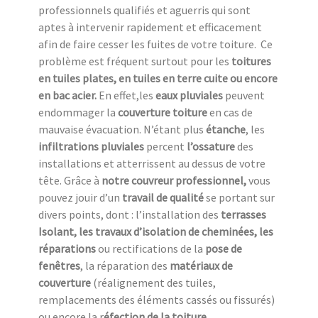
professionnels qualifiés et aguerris qui sont
aptes à intervenir rapidement et efficacement
afin de faire cesser les fuites de votre toiture. Ce
problème est fréquent surtout pour les
toitures
en tuiles plates, en tuiles en terre cuite ou encore
en bac acier.
En effet,les
eaux pluviales
peuvent
endommager la
couverture toiture
en cas de
mauvaise évacuation. N’étant plus
étanche
, les
infiltrations pluviales
percent
l’ossature
des
installations et atterrissent au dessus de votre
tête. Grâce à
notre couvreur professionnel,
vous
pouvez jouir d’un
travail de qualité
se portant sur
divers points, dont : l’installation des
terrasses
Isolant, les travaux d’isolation de cheminées, les
réparations
ou rectifications de la
pose de
fenêtres
, la réparation des
matériaux de
couverture
(réalignement des tuiles,
remplacements des éléments cassés ou fissurés)
ou encore la r
éfection de la toiture.