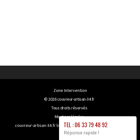
Zone Intervention
© 2026
couvreur-artisan-34.fr
Tous droits réservés
Mentions légales
TEL : 06 33 79 48 92
couvreur-artisan-34.fr bénéficie de la technologie
Booster-
Réponse rapide !
site proxy