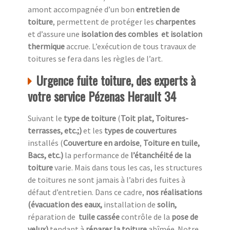
amont accompagnée d’un bon
entretien de
toiture
, permettent de protéger les
charpentes
et d’assure une
isolation des combles
et isolation
thermique
accrue. L’exécution de tous travaux de
toitures se fera dans les règles de l’art.
Urgence fuite toiture, des experts à
votre service Pézenas Herault 34
Suivant le
type de toiture
(
Toit plat, Toitures-
terrasses, etc.;)
et les
types de couvertures
installés (
Couverture en ardoise
,
Toiture en tuile,
Bacs, etc.)
la performance de
l’étanchéité de la
toiture
varie. Mais dans tous les cas, les structures
de toitures ne sont jamais à l’abri des fuites à
défaut d’entretien. Dans ce cadre,
nos réalisations
(évacuation des eaux,
installation de
solin,
réparation de
tuile cassée
contrôle de la
pose de
velux)
tendant à
réparer la toiture
abîmée. Notre