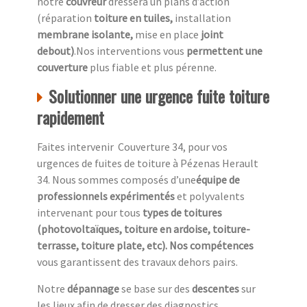
notre
couvreur
dressera un plans d’action
(réparation
toiture en tuiles,
installation
membrane isolante,
mise en place
joint
debout)
.Nos interventions vous
permettent une
couverture
plus fiable et plus pérenne.
Solutionner une urgence fuite toiture
rapidement
Faites intervenir Couverture 34, pour vos
urgences de fuites de toiture à Pézenas Herault
34. Nous sommes composés d’une
équipe de
professionnels expérimentés
et polyvalents
intervenant pour tous
types de toitures
(photovoltaïques, toiture en ardoise, toiture-
terrasse, toiture plate, etc). Nos compétences
vous garantissent des travaux dehors pairs.
Notre
dépannage
se base sur des
descentes
sur
les lieux afin de dresser des diagnostics