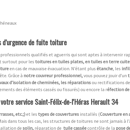
chéneaux
 d’urgence de fuite toiture
essionnels qualifiés et aguerris qui sont aptes à intervenir rapi
t surtout pour les
toitures en tuiles plates, en tuiles en terre cuit
iture
en cas de mauvaise évacuation. N’étant plus
étanche
, les
infi
ête. Grâce à
notre couvreur professionnel,
vous pouvez jouir d’un
t
avaux d’isolation de cheminées, les réparations
ou rectifications de
ements des éléments cassés ou fissurés) ou encore la r
éfection de 
 votre service Saint-Félix-de-l'Héras Herault 34
rasses, etc.;)
et les
types de couvertures
installés (
Couverture en 
Mais dans tous les cas, les structures de toitures ne sont jamais à l
tallation de
solin,
réparation de
tuile cassée
contrôle de la
pose de