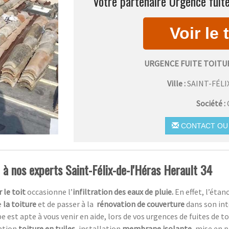
Votre partenaire Urgence fuite
URGENCE FUITE TOITUR
Ville :
SAINT-FÉLI
Société :
CONTACT OU 
 à nos experts Saint-Félix-de-l'Héras Herault 34
 le toit
occasionne l’
infiltration des eaux de pluie.
En effet, l’éta
e
la toiture
et de passer à la
rénovation de couverture
dans son int
pe est apte à vous venir en aide, lors de vos urgences de fuites de t
ration
toiture en tuiles,
installation
membrane isolante,
mise en 