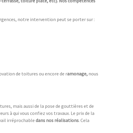
e-terrasse, toiture plate, etc). Nos compétences
urgences, notre intervention peut se porter sur :
ovation de toitures ou encore de r
amonage,
nous
tures, mais aussi de la pose de gouttières et de
urs à qui vous confiez vos travaux. Le prix de la
vail irréprochable
dans nos réalisations
. Cela