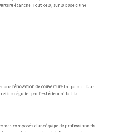
verture
étanche. Tout cela, sur la base d’une
:
ter une
rénovation de couverture
fréquente. Dans
tretien régulier
par l'extérieur
réduit la
s sommes composés d’une
équipe de professionnels