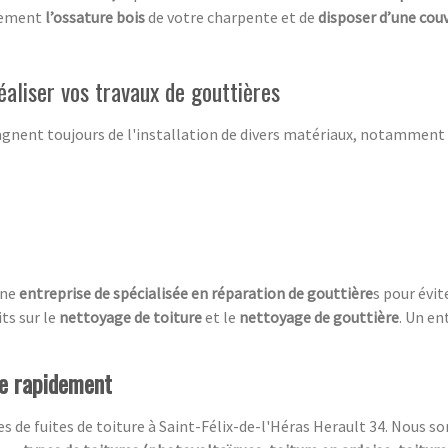
acement
l’ossature bois
de votre charpente et de
disposer d’une cou
éaliser vos travaux de gouttières
nent toujours de l'installation de divers matériaux, notamment 
une
entreprise de spécialisée en réparation de
gouttière
s pour évi
ts sur le
nettoyage de toiture
et le
nettoyage de gouttière
. Un en
re rapidement
ces de fuites de toiture à Saint-Félix-de-l'Héras Herault 34. Nou