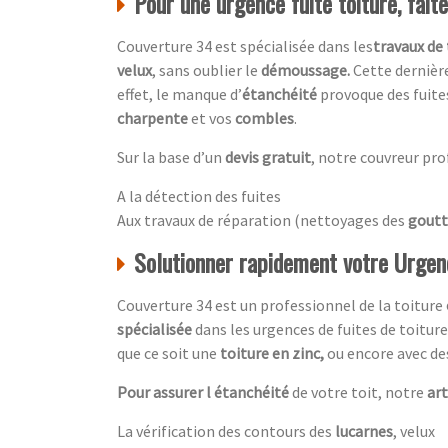
Pour une urgence fuite toiture, fait
Couverture 34 est spécialisée dans les
travaux de 
velux
, sans oublier le
démoussage.
Cette dernière
effet, le manque d’
étanchéité
provoque des fuite
charpente
et vos
combles
.
Sur la base d’un
devis gratuit
, notre couvreur pro
A la détection des fuites
Aux travaux de réparation (nettoyages des
goutt
Solutionner rapidement votre Urgenc
Couverture 34 est un professionnel de la toiture
spécialisée
dans les urgences de fuites de toitur
que ce soit une
toiture en zinc,
ou encore avec d
Pour assurer l étanchéité
de votre toit, notre
ar
La vérification des contours des
lucarnes
, velux