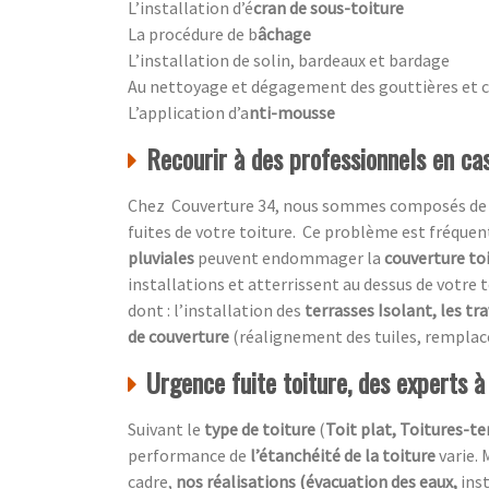
L’installation d’é
cran de sous-toiture
La procédure de b
âchage
L’installation de solin, bardeaux et bardage
Au nettoyage et dégagement des gouttières et 
L’application d’a
nti-mousse
Recourir à des professionnels en cas
Chez Couverture 34, nous sommes composés de prof
fuites de votre toiture. Ce problème est fréquen
pluviales
peuvent endommager la
couverture to
installations et atterrissent au dessus de votre t
dont : l’installation des
terrasses Isolant, les tr
de couverture
(réalignement des tuiles, remplac
Urgence fuite toiture, des experts à
Suivant le
type de toiture
(
Toit plat, Toitures-ter
performance de
l’étanchéité de la toiture
varie. 
cadre,
nos réalisations (évacuation des eaux,
ins