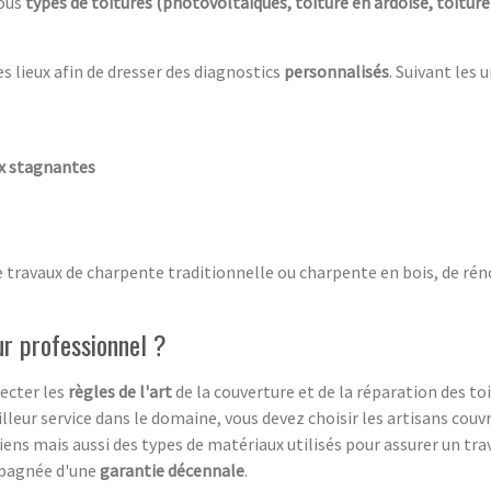
tous
types de toitures (photovoltaïques, toiture en ardoise, toitur
es lieux afin de dresser des diagnostics
personnalisés
. Suivant les 
ux stagnantes
e travaux de charpente traditionnelle ou charpente en bois, de rén
ur professionnel ?
ecter les
règles de l'art
de la couverture et de la réparation des toi
lleur service dans le domaine, vous devez choisir les artisans couvre
iens mais aussi des types de matériaux utilisés pour assurer un tra
mpagnée d'une
garantie décennale
.