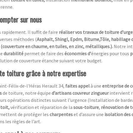
érenne.
compter sur nous
 rapidement. Il suffit de faire
réaliser vos travaux de toiture d’urg
diverses méthodes (
Asphalt, Shingl, Epdm, Bitume,Tôle, habillage 
(couverture en chaume, en tuiles, en zinc, métalliques.).
Notre in
te
durabilité
permet de faire des
économies d’
énergies pour tous
p
 solution de couverture étanche suivant votre budget.
te toiture grâce à notre expertise
aint-Félix-de-l'Héras Herault 34,
faites appel
à une
entreprise de 
s
de toiture, notre équipe
d’artisans couvreur zingueur
intervient 
rs opérations distinctes suivant l’urgence (Installation de bardea
 toit,
vérification et réparation de la
sous-toiture
,
rénovation de t
rmettent de protéger les
charpentes
et d’assure une
isolation des
s les règles de l’art.