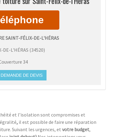
 toiture sur Saint-Félix-de-l'Héras
E SAINT-FÉLIX-DE-L'HÉRAS
X-DE-L'HÉRAS
(
34520
)
Couverture 34
DEMANDE DE DEVIS
nchéité et l’isolation sont compromises et
égralité
,
il est possible de faire une réparation
oiture. Suivant les urgences, et
votre
budget
,
place
joint debout)
.Nos interventions vous