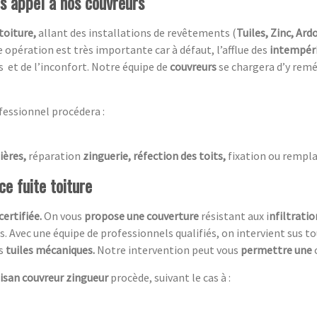
es appel à nos couvreurs
toiture,
allant des installations de revêtements (
Tuiles, Zinc, Ardo
 opération est très importante car à défaut, l’afflue des
intempér
s et de l’inconfort. Notre équipe de
couvreurs
se chargera d’y remé
fessionnel procédera :
ières,
réparation
zinguerie, réfection des toits,
fixation ou rempla
e fuite toiture
c
ertifiée.
On vous
propose une couverture
résistant aux i
nfiltratio
es. Avec une équipe de professionnels qualifiés, on intervient sus 
es
tuiles mécaniques.
Notre intervention peut vous
permettre une
tisan couvreur zingueur
procède, suivant le cas à :