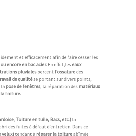
dement et efficacement afin de faire cesser les
e ou encore en bac acier.
En effet,les
eaux
ltrations pluviales
percent
l’ossature
des
ravail de qualité
se portant sur divers points,
 la
pose de fenêtres
, la réparation des
matériaux
la toiture.
ardoise
,
Toiture en tuile, Bacs, etc.)
la
’abri des fuites à défaut d’entretien. Dans ce
 velux)
tendant à
réparer la toiture
abîmée.