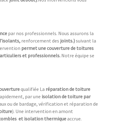
ence
par nos professionnels. Nous assurons la
d’isolants,
renforcement des
joints.)
suivant la
tervention
permet une couverture de toitures
articuliers et professionnels.
Notre équipe se
couverture
qualifiée La
réparation de toiture
rapidement, par une
isolation de toiture
par
ux ou de bardage, vérification et réparation de
oiture
). Une intervention en amont
 combles
et isolation thermique
accrue.