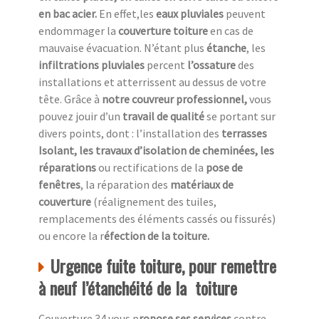
en bac acier.
En effet,les
eaux pluviales
peuvent
endommager la
couverture toiture
en cas de
mauvaise évacuation. N’étant plus
étanche
, les
infiltrations pluviales
percent
l’ossature
des
installations et atterrissent au dessus de votre
tête. Grâce à
notre couvreur professionnel,
vous
pouvez jouir d’un
travail de qualité
se portant sur
divers points, dont : l’installation des
terrasses
Isolant, les travaux d’isolation de cheminées, les
réparations
ou rectifications de la
pose de
fenêtres
, la réparation des
matériaux de
couverture
(réalignement des tuiles,
remplacements des éléments cassés ou fissurés)
ou encore la r
éfection de la toiture.
Urgence fuite toiture, pour remettre
à neuf l’étanchéité de la toiture
Couverture 34 vous p
ropose ses services
contre