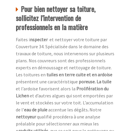
Pour bien nettoyer sa toiture,
sollicitez l’intervention de
professionnels en la matière
Faites i
nspecter
et nettoyer votre toiture par
Couverture 34. Spécialisée dans le domaine des
travaux de toiture, nous intervenons sur plusieurs
plans. Nos couvreurs sont des professionnels
experts en démoussage et nettoyage de toiture.
Les toitures en
tuiles en terre cuite et en ardoise
présentent une caractéristique
poreuse. La tuile
et l’ardoise favorisent alors la
Prolifération du
Lichen
et d’autres algues qui sont emportées par
le vent et stockées sur votre toit. L’accumulation
de l’
eau de pluie
accentue
les dégâts
.
Notre
nettoyeur
qualifié procédera à une analyse
préalable pour sélectionner aux mieux les
p
roduits utilisés,
que ce soit pour le nettoyage ou