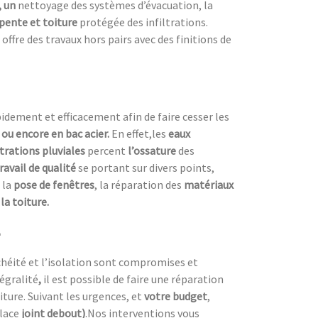
, un
nettoyage des systèmes d’évacuation, la
pente et toiture
protégée des infiltrations.
 offre des travaux hors pairs avec des finitions de
dement et efficacement afin de faire cesser les
e ou encore en bac acier.
En effet,les
eaux
ltrations pluviales
percent
l’ossature
des
ravail de qualité
se portant sur divers points,
 la
pose de fenêtres
, la réparation des
matériaux
la toiture.
nchéité et l’isolation sont compromises et
égralité
,
il est possible de faire une réparation
oiture. Suivant les urgences, et
votre
budget
,
place
joint debout)
.Nos interventions vous