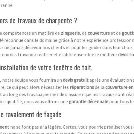
érenne.
ors de travaux de charpente ?
 de compétences en matière de
zinguerie
, de
couverture
et de
goutt
34
reconnue dans le domaine grâce à notre expérience professionnel
ne jamais décevoir nos clients et pour les guider dans leur cho
 eux des travaux à réaliser et établir ensemble le meilleur
devis to
nstallation de votre fenêtre de toit.
, notre équipe vous fournira un
devis gratuit
après une évaluation su
re, ce qui peut alors nécessiter les
réparations
de la
couverture en
out au long des travaux permet de s'assurer que les travaux sont réa
ce qualifié, nous vous offrons une
garantie décennale
pour tous le
 de ravalement de façade
ement
ne se font pas à la légère. Certes, vous pourriez réaliser vo
e Couverture 34 pour un meilleur rendu. En outre, sachez égalemen