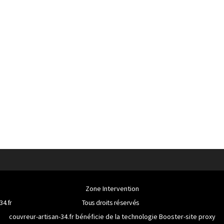
Zone Intervention
34.fr
Tous droits réservés
couvreur-artisan-34.fr bénéficie de la technologie
Booster-site proxy