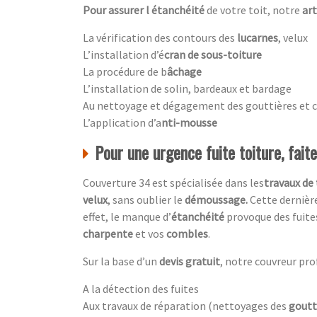
Pour assurer l étanchéité
de votre toit, notre
ar
La vérification des contours des
lucarnes
, velux
L’installation d’é
cran de sous-toiture
La procédure de b
âchage
L’installation de solin, bardeaux et bardage
Au nettoyage et dégagement des gouttières et 
L’application d’a
nti-mousse
Pour une urgence fuite toiture, fait
Couverture 34 est spécialisée dans les
travaux de 
velux
, sans oublier le
démoussage.
Cette dernière
effet, le manque d’
étanchéité
provoque des fuite
charpente
et vos
combles
.
Sur la base d’un
devis gratuit
, notre couvreur pro
A la détection des fuites
Aux travaux de réparation (nettoyages des
goutt