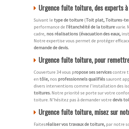
Urgence fuite toiture, des experts à
Suivant le
type de toiture
(
Toit plat, Toitures-ter
performance de
l’étanchéité de la toiture
varie. 
cadre,
nos réalisations (évacuation des eaux,
ins
Notre expertise vous permet de protéger effic
demande de devis.
Urgence fuite toiture, pour remettre
Couverture 34 vous p
ropose ses services
contre t
en
tôle,
nos
professionnels qualifiés
sauront ap
divers interventions comme l’installation des 
toitures.
Notre priorité se porte sur votre confo
toiture. N’hésitez pas à demander votre
devis to
Urgence fuite toiture, misez sur not
Faites
réaliser vos travaux de toiture,
par notre s