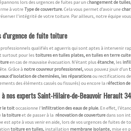
pannons lors des urgences de fuites par un c
hangement de tuiles
orme à votre
Type de couverture.
Cela vous permet d’avoir une
char
éserver l’intégrité de votre toiture. Par ailleurs, notre équipe vous
 d’urgence de fuite toiture
essionnels qualifiés et aguerris qui sont aptes à intervenir rapi
t surtout pour les
toitures en tuiles plates, en tuiles en terre cuit
iture
en cas de mauvaise évacuation. N’étant plus
étanche
, les
infi
ête. Grâce à
notre couvreur professionnel,
vous pouvez jouir d’un
t
avaux d’isolation de cheminées, les réparations
ou rectifications de
ements des éléments cassés ou fissurés) ou encore la r
éfection de 
l à nos experts Saint-Hilaire-de-Beauvoir Herault 34
 le toit
occasionne l’
infiltration des eaux de pluie.
En effet, l’éta
e
la toiture
et de passer à la
rénovation de couverture
dans son int
pe est apte à vous venir en aide, lors de vos urgences de fuites de t
ration
toiture en tuiles,
installation
membrane isolante,
mise en 