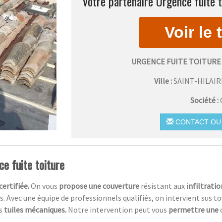
Votre partenaire Urgence fuite t
URGENCE FUITE TOITURE
Ville :
SAINT-HILAI
Société :
CONTACT OU 
e fuite toiture
c
ertifiée.
On vous
propose une couverture
résistant aux i
nfiltratio
es. Avec une équipe de professionnels qualifiés, on intervient sus 
es
tuiles mécaniques.
Notre intervention peut vous
permettre une