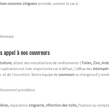
tisan couvreur zingueur
procède, suivant le cas à :
chéneaux
es appel à nos couvreurs
toiture,
allant des installations de revêtements (
Tuiles, Zinc, Ardo
 opération est très importante car à défaut, l’afflue des
intempér
s et de l’inconfort. Notre équipe de
couvreurs
se chargera d’y remé
fessionnel procédera :
ières,
réparation
zinguerie, réfection des toits,
fixation ou rempla