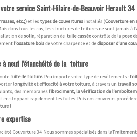
 votre service Saint-Hilaire-de-Beauvoir Herault 34
rasses, etc.;)
et les
types de couvertures
installés (
Couverture en 
Mais dans tous les cas, les structures de toitures ne sont jamais à l
tallation de
solin,
réparation de
tuile cassée
contrôle de la
pose de
acement
l’ossature bois
de votre charpente et de
disposer d’une cou
 à neuf l’étanchéité de la toiture
oute f
uite de toiture.
Peu importe votre type de revêtements :
toi
porter
longévité et efficacité à votre toiture
, à travers un
travail s
isolants, des membranes
fibrociment, la vérification de l’emboîtem
rt en stoppant rapidement les fuites. Puis nos couvreurs procéder
iture
!
re expertise
ociété Couverture 34. Nous sommes spécialisés dans la
Traitement 