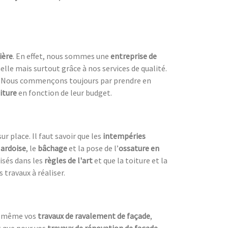
ière
. En effet, nous sommes une
entreprise de
le mais surtout grâce à nos services de qualité.
ix. Nous commençons toujours par prendre en
iture
en fonction de leur budget.
r place. Il faut savoir que les
intempéries
 ardoise
, le
bâchage
et la pose de l’
ossature en
lisés dans les
règles de l'art
et que la toiture et la
s travaux à réaliser.
us-même vos
travaux de ravalement de façade
,
t que pour vos
travaux de rénovation de façade