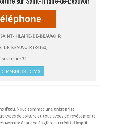
oiture sur Saint-Hilaire-de-Beauvoir
 SAINT-HILAIRE-DE-BEAUVOIR
RE-DE-BEAUVOIR
(
34160
)
Couverture 34
DEMANDE DE DEVIS
ns d’eau.
Nous sommes une
entreprise
tout types de toiture et tout types de revêtements
couverture étanche éligible au
crédit d impôt