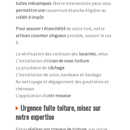
tuiles mécaniques.
Notre intervention peut vous
permettre une
couverture étanche éligible au
crédit d impôt
Pour assurer l étanchéité
de votre toit, notre
artisan couvreur zingueur
procède, suivant le cas
à :
La vérification des contours des
lucarnes
, velux
L’installation d’é
cran de sous-toiture
La procédure de b
âchage
L’installation de solin, bardeaux et bardage
Au nettoyage et dégagement des gouttières et
chéneaux
L’application d’a
nti-mousse
Urgence fuite toiture, misez sur
notre expertise
Faites
réaliser vos travaux de toiture,
par notre