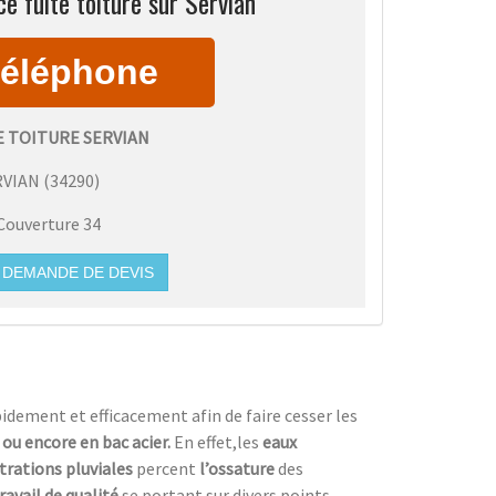
e fuite toiture sur Servian
E TOITURE SERVIAN
RVIAN
(
34290
)
Couverture 34
DEMANDE DE DEVIS
dement et efficacement afin de faire cesser les
e ou encore en bac acier.
En effet,les
eaux
ltrations pluviales
percent
l’ossature
des
ravail de qualité
se portant sur divers points,