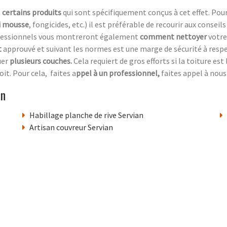
t
certains produits
qui sont spécifiquement conçus à cet effet. Pou
i mousse
, fongicides, etc.) il est préférable de recourir aux conseil
rofessionnels vous montreront également
comment nettoyer
votre 
t
approuvé et suivant les normes est une marge de sécurité à respecte
uer
plusieurs couches.
Cela requiert de gros efforts si la toiture est
oit. Pour cela, faites a
ppel à un professionnel,
faites appel à nous 
an
Habillage planche de rive Servian
Artisan couvreur Servian