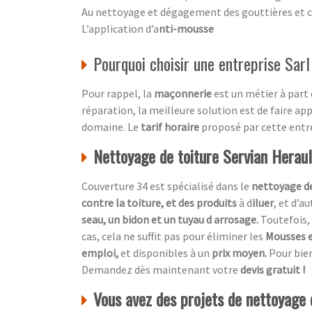
Au nettoyage et dégagement des gouttières et 
L’application d’a
nti-mousse
Pourquoi choisir une entreprise Sar
Pour rappel, la
maçonnerie
est un métier à part 
réparation, la meilleure solution est de faire ap
domaine. Le
tarif horaire
proposé par cette entrep
Nettoyage de toiture Servian Herau
Couverture 34 est spécialisé dans le
nettoyage de
contre la toiture, et des produits
à d
iluer
, et d’a
seau, un bidon et un tuyau d arrosage.
Toutefois, 
cas, cela ne suffit pas pour éliminer les
Mousses e
emploi,
et disponibles à un
prix moyen.
Pour bien
Demandez dès maintenant votre
devis gratuit !
Vous avez des projets de nettoyage