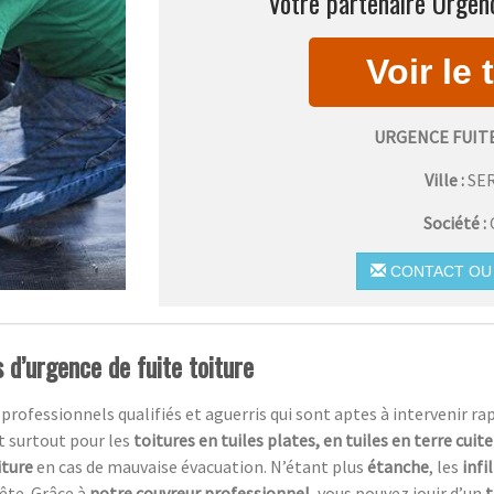
Votre partenaire Urgenc
URGENCE FUIT
Ville :
SE
Société :
CONTACT OU 
 d’urgence de fuite toiture
essionnels qualifiés et aguerris qui sont aptes à intervenir rapi
t surtout pour les
toitures en tuiles plates, en tuiles en terre cuit
iture
en cas de mauvaise évacuation. N’étant plus
étanche
, les
infi
ête. Grâce à
notre couvreur professionnel,
vous pouvez jouir d’un
t