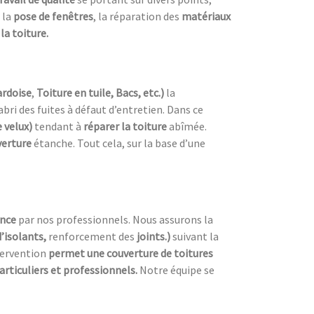
 la
pose de fenêtres
, la réparation des
matériaux
la toiture.
ardoise
,
Toiture en tuile, Bacs, etc.)
la
’abri des fuites à défaut d’entretien. Dans ce
 velux)
tendant à
réparer la toiture
abîmée.
verture
étanche. Tout cela, sur la base d’une
ence
par nos professionnels. Nous assurons la
d’isolants,
renforcement des
joints.)
suivant la
tervention
permet une couverture de toitures
articuliers et professionnels.
Notre équipe se