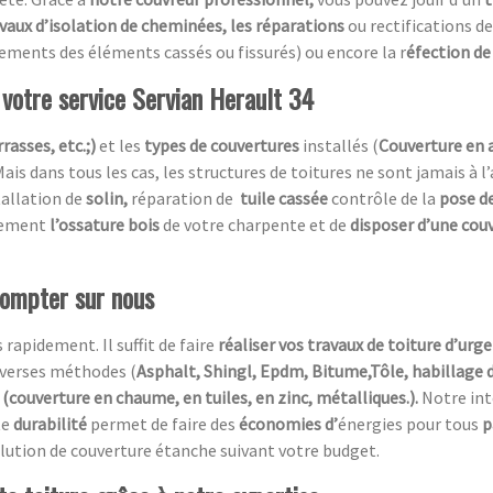
avaux d’isolation de cheminées, les réparations
ou rectifications de
ements des éléments cassés ou fissurés) ou encore la r
éfection de 
 votre service Servian Herault 34
rasses, etc.;)
et les
types de couvertures
installés (
Couverture en 
Mais dans tous les cas, les structures de toitures ne sont jamais à l
tallation de
solin,
réparation de
tuile cassée
contrôle de la
pose de
acement
l’ossature bois
de votre charpente et de
disposer d’une cou
compter sur nous
 rapidement. Il suffit de faire
réaliser vos travaux de toiture d’urg
diverses méthodes (
Asphalt, Shingl, Epdm, Bitume,Tôle, habillage 
(couverture en chaume, en tuiles, en zinc, métalliques.).
Notre in
te
durabilité
permet de faire des
économies d’
énergies pour tous
p
 solution de couverture étanche suivant votre budget.