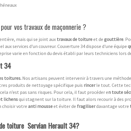
chéneaux
l pour vos travaux de maçonnerie ?
entière, mais qui se joint aux
travaux de toiture
et de
gouttière
. P
pel aux services d'un couvreur. Couverture 34 dispose d'une équipe
q
rise varie en fonction du devis établi par leurs techniciens lors de 
lt 34
s toitures.
Nos artisans peuvent intervenir à travers une méthod
utres produits de nettoyage spécifique puis
rincer
le tout. Cette te
cela n’est pas sans risques. Pour cela, il faut procéder e
n toute séc
t lichens
qui stagnent sur la toiture. Il faut alors recourir à des p
 choisir votre
anti mousse
et éviter de
fragiliser
davantage votre
 de toiture Servian Herault 34?