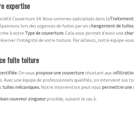
re expertise
ociété Couverture 34. Nous sommes spécialisés dans la
Traitement 
pannons lors des urgences de fuites par un c
hangement de tuiles
orme à votre
Type de couverture.
Cela vous permet d’avoir une
char
éserver l’intégrité de votre toiture. Par ailleurs, notre équipe vous
e fuite toiture
c
ertifiée.
On vous
propose une couverture
résistant aux i
nfiltratio
es. Avec une équipe de professionnels qualifiés, on intervient sus 
es
tuiles mécaniques.
Notre intervention peut vous
permettre une
tisan couvreur zingueur
procède, suivant le cas à :