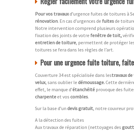
Régler facilement votre urgence fui
Pour vos travaux
d’urgence fuites de toitures à S
rénovation
. En cas d’urgences de
fuites
de toitur
Notre intervention comprend plusieurs opérations
fixation des joints de votre
fenêtre de toit,
vérif
entretien de toiture
, permettent de protéger le
toitures se fera dans les règles de l’art.
Pour une urgence fuite toiture, fait
Couverture 34 est spécialisée dans les
travaux de 
velux
, sans oublier le
démoussage.
Cette dernière
effet, le manque d’
étanchéité
provoque des fuite
charpente
et vos
combles
.
Sur la base d’un
devis gratuit
, notre couvreur pro
A la détection des fuites
Aux travaux de réparation (nettoyages des
goutt