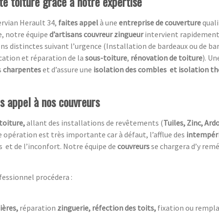
te toiture grâce à notre expertise
ervian Herault 34,
faites appel
à une
entreprise de couverture
quali
e, notre équipe
d’artisans couvreur zingueur
intervient rapidement
 distinctes suivant l’urgence (Installation de bardeaux ou de bar
ication et réparation de la
sous-toiture
,
rénovation de toiture
). U
s
charpentes
et d’assure une
isolation des combles
et isolation t
es appel à nos couvreurs
toiture,
allant des installations de revêtements (
Tuiles, Zinc, Ardo
 opération est très importante car à défaut, l’afflue des
intempér
s et de l’inconfort. Notre équipe de
couvreurs
se chargera d’y remé
fessionnel procédera :
ières,
réparation
zinguerie, réfection des toits,
fixation ou rempla