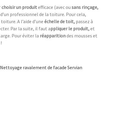
r
choisir un produit
efficace (avec ou
sans rinçage,
s d’un professionnel de la toiture. Pour cela,
toiture. A l’aide d’une
échelle de toit,
passez à
r. Par la suite, il faut a
ppliquer le produit,
et
 large. Pour éviter la
réapparition
des mousses et
!
Nettoyage ravalement de facade Servian