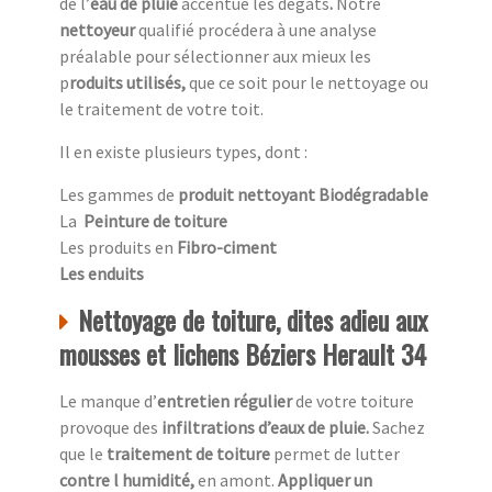
de l’
eau de pluie
accentue
les dégâts
.
Notre
nettoyeur
qualifié procédera à une analyse
préalable pour sélectionner aux mieux les
p
roduits utilisés,
que ce soit pour le nettoyage ou
le traitement de votre toit.
Il en existe plusieurs types, dont :
Les gammes de
produit nettoyant Biodégradable
La
Peinture de toiture
Les produits en
Fibro-ciment
Les enduits
Nettoyage de toiture, dites adieu aux
mousses et lichens Béziers Herault 34
Le manque d’
entretien régulier
de votre toiture
provoque des
infiltrations d’eaux de pluie.
Sachez
que le
traitement de toiture
permet de lutter
contre l humidité,
en amont.
Appliquer un