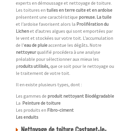
experts en démoussage et nettoyage de toiture.
Les toitures en
tuiles en terre cuite et en ardoise
présentent une caractéristique
poreuse. La tuile
et l’ardoise favorisent alors la
Prolifération du
Lichen
et d’autres algues qui sont emportées par
le vent et stockées sur votre toit. L’accumulation
de l’
eau de pluie
accentue
les dégâts
.
Notre
nettoyeur
qualifié procédera à une analyse
préalable pour sélectionner aux mieux les
p
roduits utilisés,
que ce soit pour le nettoyage ou
le traitement de votre toit.
Il en existe plusieurs types, dont :
Les gammes de
produit nettoyant Biodégradable
La
Peinture de toiture
Les produits en
Fibro-ciment
Les enduits
Nettoyage de toiture Castanet-le-