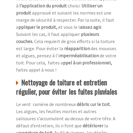
à
l’application du produit
choisi.
Utiliser un
produit
approuvé et suivant les normes est une
marge de sécurité à respecter. Par la suite, il faut
a
ppliquer le produit,
et vous le l
aissez agir.
Suivant les cas, il faut appliquer
plusieurs
couches.
Cela requiert de gros efforts si la toiture
est large. Pour éviter la
réapparition
des mousses
et algues, pensez à l’i
mperméabilisation
de votre
toit. Pour cela, faites a
ppel à un professionnel,
faites appel à nous !
Nettoyage de toiture et entretien
régulier, pour éviter les fuites pluviales
Le vent ramène de nombreux
débris
s
ur le toit.
Les algues, les feuilles mortes et autres
salissures s’accumulent au dessus de votre tête. A
défaut d’entretien, ils n font que
détériorer
la
c
ouverture de toit.
Au fil du temps, les dégâts