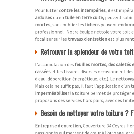
Pour lutter c
ontre les intempéries
, il est impér
ardoises
ou en
tuile en terre cuite,
peuvent subir 
mortes,
sans oublier les l
ichens
peuvent
endom
professionnel.
Notre équipe nettoie votre toit 
focaliser sur les
travaux d entretien
est plus ren
Retrouver la splendeur de votre toi
L’accumulation des
feuilles mortes, des saletés 
cassées
et les fissures diverses occasionnent des
d’eau, déperdition énergétique, etc.). Le
nettoyag
Mais cela ne suffit pas, il faut l’application d’un
t
imperméabiliser
la toiture permet de protéger e
proposons des services hors pairs, avec des finit
Besoin de nettoyer votre toiture ? F
Entreprise d entretien,
Couverture 34 Ceyras Hera
passionnés qui mettent de cœur à l’ouvrage, et vo