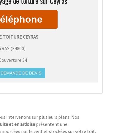
yage de toiture sur Ceyras
E TOITURE CEYRAS
YRAS
(
34800
)
Couverture 34
DEMANDE DE DEVIS
ous intervenons sur plusieurs plans. Nos
cuite et en ardoise
présentent une
emportées par le vent et stockées sur votre toit.