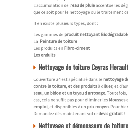
L’accumulation de l’
eau de pluie
accentue
les dé
que ce soit pour le nettoyage ou le traitement de
Il en existe plusieurs types, dont :
Les gammes de
produit nettoyant Biodégradabl
La
Peinture de toiture
Les produits en
Fibro-ciment
Les enduits
Nettoyage de toiture Ceyras Heraul
Couverture 34 est spécialisé dans le
nettoyage de
contre la toiture, et des produits
à d
iluer
, et d’a
seau, un bidon et un tuyau d arrosage.
Toutefois, 
cas, cela ne suffit pas pour éliminer les
Mousses e
emploi,
et disponibles à un
prix moyen.
Pour bien
Demandez dès maintenant votre
devis gratuit !
Nettoyage et démoussage de toiture,