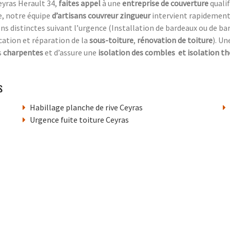
eyras Herault 34,
faites appel
à une
entreprise de couverture
quali
e, notre équipe
d’artisans couvreur zingueur
intervient rapidement
 distinctes suivant l’urgence (Installation de bardeaux ou de bar
ication et réparation de la
sous-toiture
,
rénovation de toiture
). U
s
charpentes
et d’assure une
isolation des combles
et isolation t
s
Habillage planche de rive Ceyras
Urgence fuite toiture Ceyras