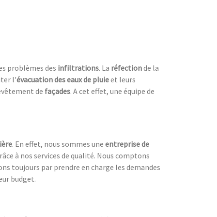
les problèmes des
infiltrations
. La
réfection
de la
ter l'
évacuation des eaux de pluie
et leurs
evêtement de
façades
. A cet effet, une équipe de
ière
. En effet, nous sommes une
entreprise de
râce à nos services de qualité. Nous comptons
çons toujours par prendre en charge les demandes
eur budget.