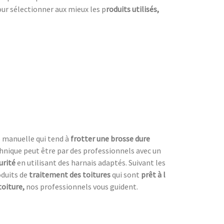
our sélectionner aux mieux les p
roduits utilisés,
e manuelle qui tend à
frotter une
brosse dure
chnique peut être par des professionnels avec un
urité
en utilisant des harnais adaptés. Suivant les
roduits de
traitement des toitures
qui sont
prêt à l
toiture,
nos professionnels vous guident.