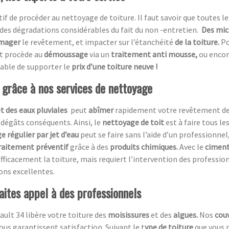
atif de procéder au nettoyage de toiture. Il faut savoir que toutes le
des dégradations considérables du fait du non -entretien.
Des mic
mager
le revêtement, et impacter sur l’étanchéité
de la toiture.
Po
et procède au
démoussage
via un
traitement anti mousse,
ou encor
table de supporter le
prix d’une toiture neuve !
t grâce à nos services de nettoyage
et des eaux pluviales
peut
abîmer
rapidement votre revêtement de t
 dégâts conséquents. Ainsi, le
nettoyage de toit
est à faire tous le
e régulier par jet d’eau
peut se faire sans l’aide d’un professionnel,
raitement préventif
grâce à des
produits chimiques.
Avec le
ciment
fficacement la toiture, mais requiert l’intervention des professio
ions excellentes.
aites appel à des professionnels
ult 34 libère votre toiture des
moisissures
et des
algues.
Nos
couv
us garantissent satisfaction. Suivant le t
ype de toiture
que vous 