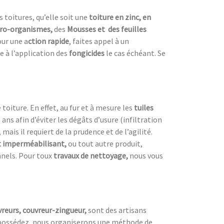
s toitures, qu’elle soit une
toiture en zinc, en
ro-organismes,
des
Mousses et des feuilles
ur une a
ction rapide
, faites appel à un
e à l’application des
fongicides
le cas échéant. Se
oiture. En effet, au fur et à mesure les
tuiles
s ans afin d’éviter les dégâts d’usure (infiltration
 mais il requiert de la prudence et de l’agilité.
 imperméabilisant,
ou tout autre produit,
nnels. Pour toux
travaux de nettoyage,
nous vous
reurs, couvreur-zingueur,
sont des artisans
possédez, nous organiserons une méthode de