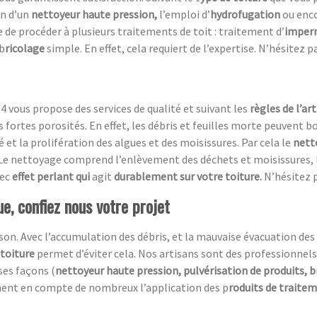
on d’un
nettoyeur haute pression,
l’emploi d’
hydrofugation
ou enc
ble de procéder à plusieurs traitements de toit : traitement d’
imperm
 b
ricolage
simple. En effet, cela requiert de l’expertise. N’hésitez
4 vous propose des services de qualité et suivant les
règles de l’art
rs fortes porosités. En effet, les débris et feuilles morte peuvent
 et la prolifération des algues et des moisissures. Par cela le
nett
e nettoyage comprend l’enlèvement des déchets et moisissures, l
ec
effet perlant qui
agit
durablement sur votre toiture.
N’hésitez 
e, confiez nous votre projet
n. Avec l’accumulation des débris, et la mauvaise évacuation des ea
 toiture
permet d’éviter cela. Nos artisans sont des professionnels
ses façons (
nettoyeur haute pression, pulvérisation de produits, 
ment en compte de nombreux l’application des p
roduits de traite