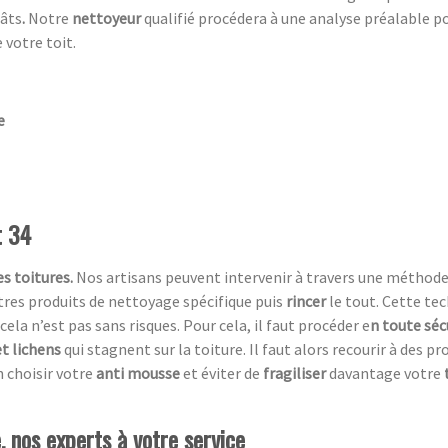
gâts
.
Notre
nettoyeur
qualifié procédera à une analyse préalable p
 votre toit.
e
t 34
s toitures.
Nos artisans peuvent intervenir à travers une méthod
utres produits de nettoyage spécifique puis
rincer
le tout. Cette te
cela n’est pas sans risques. Pour cela, il faut procéder e
n toute séc
t lichens
qui stagnent sur la toiture. Il faut alors recourir à des p
 choisir votre
anti mousse
et éviter de
fragiliser
davantage votre
 nos experts à votre service