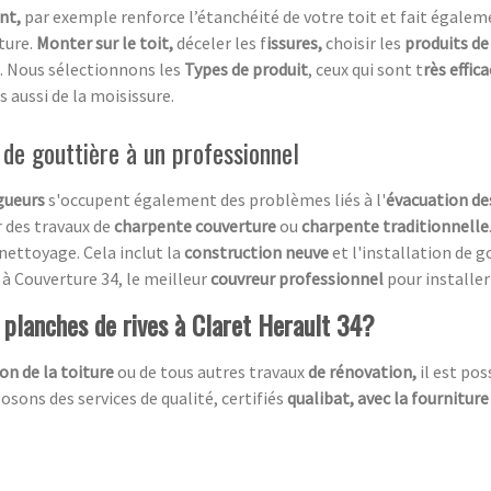
ent,
par exemple renforce l’étanchéité de votre toit et fait égaleme
ture.
Monter sur le toit,
déceler les f
issures,
choisir les
produits de
. Nous sélectionnons les
Types de produit
, ceux qui sont t
rès effic
s aussi de la moisissure.
e de gouttière à un professionnel
gueurs
s'occupent également des problèmes liés à l'
évacuation de
r des travaux de
charpente couverture
ou
charpente traditionnelle
u nettoyage. Cela inclut la
construction neuve
et l'installation de g
e à Couverture 34, le meilleur
couvreur professionnel
pour installer
e planches de rives à Claret Herault 34?
on de la toiture
ou de tous autres travaux
de rénovation,
il est po
sons des services de qualité, certifiés
qualibat, avec la fourniture