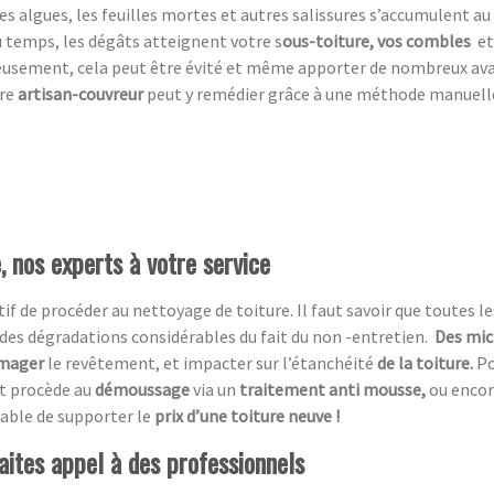
es algues, les feuilles mortes et autres salissures s’accumulent au 
du temps, les dégâts atteignent votre s
ous-toiture, vos combles
et
eusement,
cela peut être évité et même apporter de nombreux av
tre
artisan-couvreur
peut y remédier grâce à une méthode manuelle, 
 nos experts à votre service
atif de procéder au nettoyage de toiture. Il faut savoir que toutes le
des dégradations considérables du fait du non -entretien.
Des mic
mager
le revêtement, et impacter sur l’étanchéité
de la toiture.
Po
et procède au
démoussage
via un
traitement anti mousse,
ou encor
table de supporter le
prix d’une toiture neuve !
aites appel à des professionnels