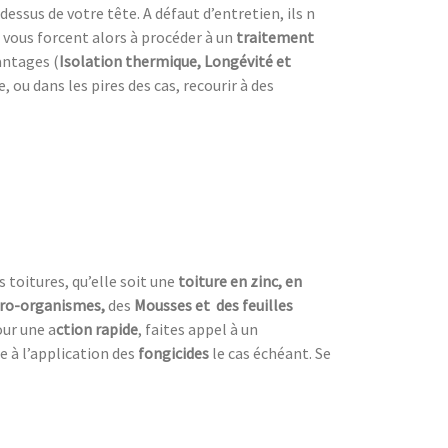
dessus de votre tête. A défaut d’entretien, ils n
 vous forcent alors à procéder à un
traitement
antages (
Isolation thermique, Longévité et
ou dans les pires des cas, recourir à des
s toitures, qu’elle soit une
toiture en zinc, en
ro-organismes,
des
Mousses et des feuilles
ur une a
ction rapide
, faites appel à un
e à l’application des
fongicides
le cas échéant. Se