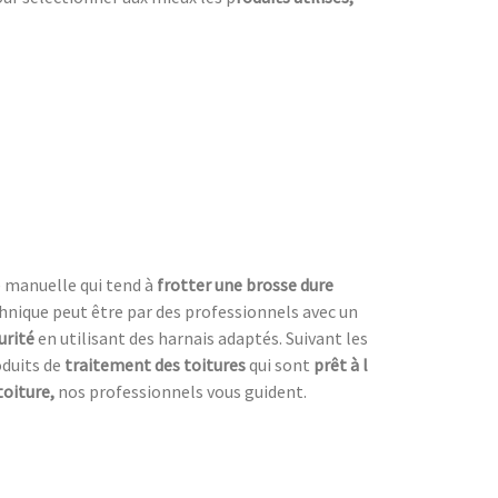
e manuelle qui tend à
frotter une
brosse dure
chnique peut être par des professionnels avec un
urité
en utilisant des harnais adaptés. Suivant les
roduits de
traitement des toitures
qui sont
prêt à l
toiture,
nos professionnels vous guident.