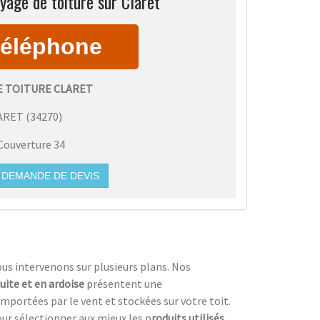
yage de toiture sur Claret
E TOITURE CLARET
ARET
(
34270
)
Couverture 34
DEMANDE DE DEVIS
ous intervenons sur plusieurs plans. Nos
cuite et en ardoise
présentent une
emportées par le vent et stockées sur votre toit.
our sélectionner aux mieux les p
roduits utilisés,