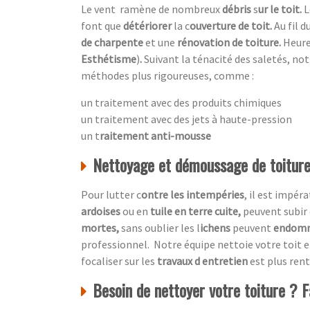
Le vent ramène de nombreux
débris
s
ur le toit.
L
font que
détériorer
la c
ouverture de toit.
Au fil 
de charpente
et une
rénovation de toiture.
Heur
Esthétisme
)
.
Suivant la ténacité des saletés, no
méthodes plus rigoureuses, comme :
un traitement avec des produits chimiques
un traitement avec des jets à haute-pression
un t
raitement anti-mousse
Nettoyage et démoussage de toiture,
Pour lutter c
ontre les intempéries
, il est impér
ardoises
ou en
tuile en terre cuite,
peuvent subir 
mortes,
sans oublier les l
ichens
peuvent
endom
professionnel.
Notre équipe nettoie votre toit 
focaliser sur les
travaux d entretien
est plus ren
Besoin de nettoyer votre toiture ? F