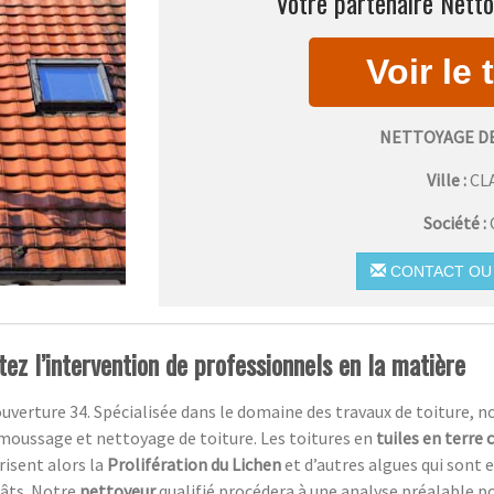
Votre partenaire Netto
NETTOYAGE D
Ville :
CL
Société :
CONTACT OU 
itez l’intervention de professionnels en la matière
uverture 34. Spécialisée dans le domaine des travaux de toiture, n
moussage et nettoyage de toiture. Les toitures en
tuiles en terre 
risent alors la
Prolifération du Lichen
et d’autres algues qui sont 
gâts
.
Notre
nettoyeur
qualifié procédera à une analyse préalable p