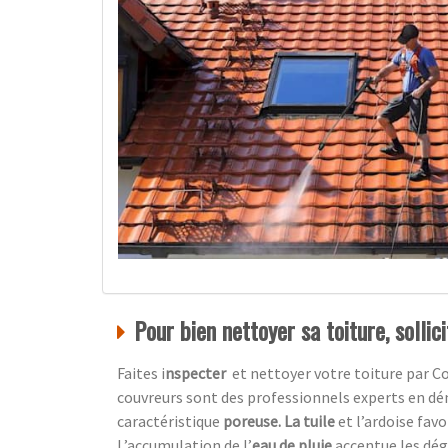
Pour bien nettoyer sa toiture, sollic
Faites i
nspecter
et nettoyer votre toiture par
Co
couvreurs sont des professionnels experts en dé
caractéristique
poreuse. La tuile
et l’ardoise favo
L’accumulation de l’
eau de pluie
accentue
les dé