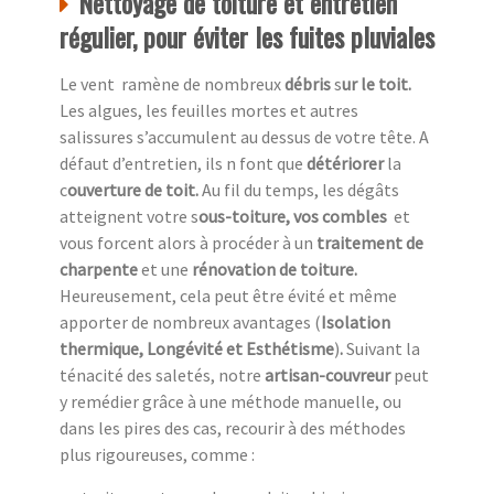
Nettoyage de toiture et entretien
régulier, pour éviter les fuites pluviales
Le vent ramène de nombreux
débris
s
ur le toit.
Les algues, les feuilles mortes et autres
salissures s’accumulent au dessus de votre tête. A
défaut d’entretien, ils n font que
détériorer
la
c
ouverture de toit.
Au fil du temps, les dégâts
atteignent votre s
ous-toiture, vos combles
et
vous forcent alors à procéder à un
traitement de
charpente
et une
rénovation de toiture.
Heureusement,
cela peut être évité et même
apporter de nombreux avantages (
Isolation
thermique, Longévité et Esthétisme
)
.
Suivant la
ténacité des saletés, notre
artisan-couvreur
peut
y remédier grâce à une méthode manuelle, ou
dans les pires des cas, recourir à des méthodes
plus rigoureuses, comme :