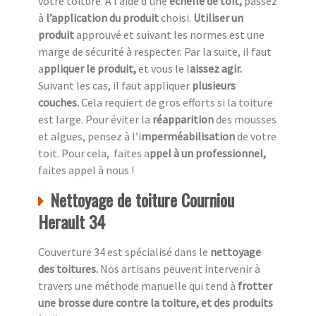
votre toiture. A l’aide d’une
échelle de toit,
passez
à
l’application du produit
choisi.
Utiliser un
produit
approuvé et suivant les normes est une
marge de sécurité à respecter. Par la suite, il faut
a
ppliquer le produit,
et vous le l
aissez agir.
Suivant les cas, il faut appliquer
plusieurs
couches.
Cela requiert de gros efforts si la toiture
est large. Pour éviter la
réapparition
des mousses
et algues, pensez à l’i
mperméabilisation
de votre
toit. Pour cela, faites a
ppel à un professionnel,
faites appel à nous !
Nettoyage de toiture Courniou
Herault 34
Couverture 34 est spécialisé dans le
nettoyage
des toitures.
Nos artisans peuvent intervenir à
travers une méthode manuelle qui tend à
frotter
une
brosse dure contre la toiture, et des produits