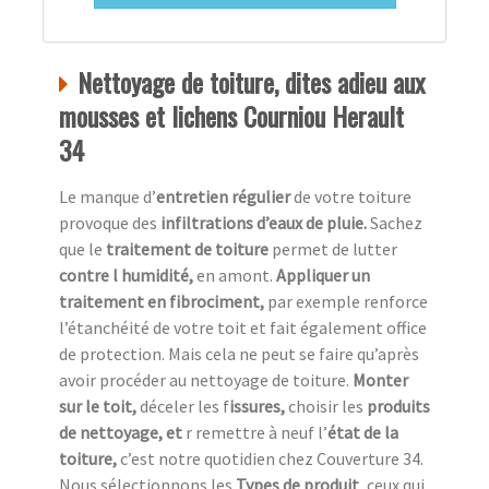
Nettoyage de toiture, dites adieu aux
mousses et lichens Courniou Herault
34
Le manque d’
entretien régulier
de votre toiture
provoque des
infiltrations d’eaux de pluie.
Sachez
que le
traitement de toiture
permet de lutter
contre l humidité,
en amont.
Appliquer un
traitement en fibrociment,
par exemple renforce
l’étanchéité de votre toit et fait également office
de protection. Mais cela ne peut se faire qu’après
avoir procéder au nettoyage de toiture.
Monter
sur le toit,
déceler les f
issures,
choisir les
produits
de nettoyage, et
r remettre à neuf l’
état de la
toiture,
c’est notre quotidien chez
Couverture 34.
Nous sélectionnons les
Types de produit
, ceux qui