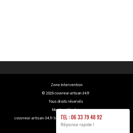
Zone Intervention
© 2026
couvreur-artisan-34.fr
Tous droits réservés
Mentions légales
TEL : 06 33 79 48 92
couvreur-artisan-34.fr bénéficie de la technologie
Booster-
Réponse rapide !
site proxy