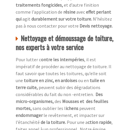
traitements fongicides,
et d’autre finition
comme l’application de
résine
avec
effet perlant
qui
agit
durablement sur votre toiture.
N’hésitez
pas à nous contacter pour votre
Devis nettoyage.
Nettoyage et démoussage de toiture,
nos experts à votre service
Pour lutter c
ontre les intempéries
, il est
impératif de procéder au nettoyage de toiture. Il
faut savoir que toutes les toitures, qu’elle soit
une
toiture en zinc, en ardoises
ou en
tuile en
terre cuite,
peuvent subir des dégradations
considérables du fait du non -entretien.
Des
micro-organismes,
des
Mousses et des feuilles
mortes,
sans oublier les l
ichens
peuvent
endommager
le revêtement, et impacter sur
l’étanchéité
de la toiture.
Pour une a
ction rapide
,
faites appel à un professionnel.
Notre équipe