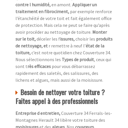
contre l humidité,
en amont.
Appliquer un
traitement en fibrociment,
par exemple renforce
l’étanchéité de votre toit et fait également office
de protection. Mais cela ne peut se faire qu’après
avoir procéder au nettoyage de toiture.
Monter
sur le toit,
déceler les f
issures,
choisir les
produits
de nettoyage, et
r remettre à neuf l’
état de la
toiture,
c’est notre quotidien chez
Couverture 34.
Nous sélectionnons les
Types de produit
, ceux qui
sont t
rès efficaces
pour vous débarrassez
rapidement des saletés, des salissures, des
lichens et algues, mais aussi de la moisissure.
Besoin de nettoyer votre toiture ?
Faites appel à des professionnels
Entreprise d entretien,
Couverture 34 Ferrals-les-
Montagnes Herault 34 libère votre toiture des
moisissures
et des
algues.
Nos
couvreurs,