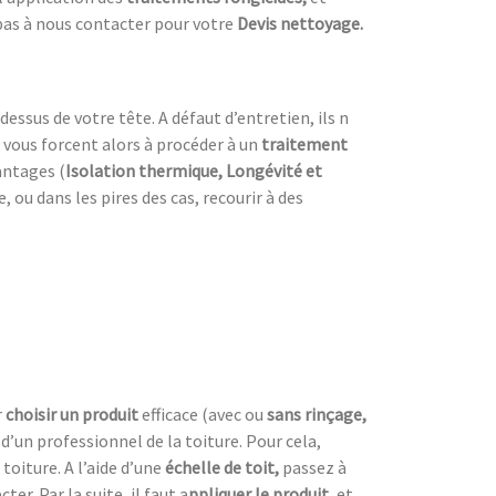
pas à nous contacter pour votre
Devis nettoyage.
dessus de votre tête. A défaut d’entretien, ils n
 vous forcent alors à procéder à un
traitement
antages (
Isolation thermique, Longévité et
ou dans les pires des cas, recourir à des
r
choisir un produit
efficace (avec ou
sans rinçage,
s d’un professionnel de la toiture. Pour cela,
toiture. A l’aide d’une
échelle de toit,
passez à
r. Par la suite, il faut a
ppliquer le produit,
et