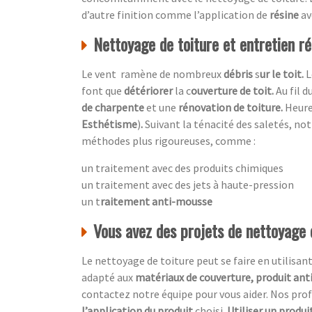
d’autre finition comme l’application de
résine
av
Nettoyage de toiture et entretien rég
Le vent ramène de nombreux
débris
s
ur le toit.
L
font que
détériorer
la c
ouverture de toit.
Au fil 
de charpente
et une
rénovation de toiture.
Heur
Esthétisme
)
.
Suivant la ténacité des saletés, no
méthodes plus rigoureuses, comme :
un traitement avec des produits chimiques
un traitement avec des jets à haute-pression
un t
raitement anti-mousse
Vous avez des projets de nettoyage
Le nettoyage de toiture peut se faire en utilisan
adapté aux
matériaux de couverture, produit ant
contactez notre équipe pour vous aider. Nos p
l’application du produit
choisi.
Utiliser un produi