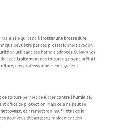
e manuelle qui tend à
frotter une
brosse dure
chnique peut être par des professionnels avec un
urité
en utilisant des harnais adaptés. Suivant les
roduits de
traitement des toitures
qui sont
prêt à l
toiture,
nos professionnels vous guident.
 de toiture
permet de lutter
contre l humidité,
nt office de protection. Mais cela ne peut se
 nettoyage, et
r remettre à neuf l’
état de la
aces
pour vous débarrassez rapidement des