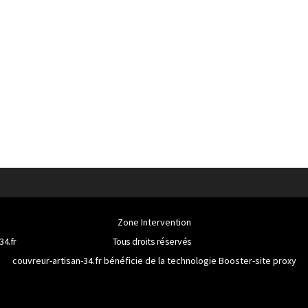
Zone Intervention
34.fr
Tous droits réservés
couvreur-artisan-34.fr bénéficie de la technologie
Booster-site proxy