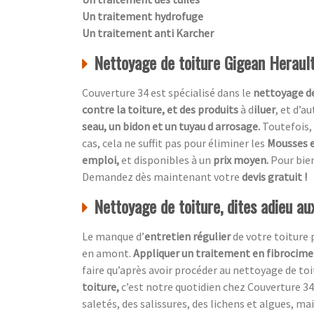
Un traitement hydrofuge
Un traitement anti Karcher
Nettoyage de toiture Gigean Heraul
Couverture 34 est spécialisé dans le
nettoyage de
contre la toiture, et des produits
à d
iluer
, et d’a
seau, un bidon et un tuyau d arrosage.
Toutefois, 
cas, cela ne suffit pas pour éliminer les
Mousses e
emploi,
et disponibles à un
prix moyen.
Pour bien
Demandez dès maintenant votre
devis gratuit !
Nettoyage de toiture, dites adieu a
Le manque d’
entretien régulier
de votre toiture
en amont.
Appliquer un traitement en fibrocim
faire qu’après avoir procéder au nettoyage de toi
toiture,
c’est notre quotidien chez
Couverture 34
saletés, des salissures, des lichens et algues, mai