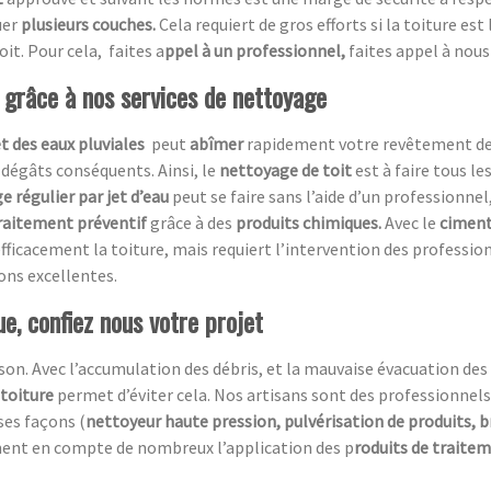
uer
plusieurs couches.
Cela requiert de gros efforts si la toiture est
oit. Pour cela, faites a
ppel à un professionnel,
faites appel à nous 
t grâce à nos services de nettoyage
et des eaux pluviales
peut
abîmer
rapidement votre revêtement de t
 dégâts conséquents. Ainsi, le
nettoyage de toit
est à faire tous le
e régulier par jet d’eau
peut se faire sans l’aide d’un professionnel,
raitement préventif
grâce à des
produits chimiques.
Avec le
ciment
fficacement la toiture, mais requiert l’intervention des professio
ions excellentes.
e, confiez nous votre projet
n. Avec l’accumulation des débris, et la mauvaise évacuation des ea
 toiture
permet d’éviter cela. Nos artisans sont des professionnels
ses façons (
nettoyeur haute pression, pulvérisation de produits, 
ment en compte de nombreux l’application des p
roduits de traite