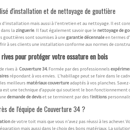
isé d'installation et de nettoyage de gouttière
d'installation mais aussi à l'entretien et au nettoyage. Il est cons
f dans la
zinguerie
. Il faut également savoir que le
nettoyage de go
vos gouttières sont soumises à une
garantie décennale
en termes d'
offrir à ses clients une installation conforme aux normes de constr
 rives pour protéger votre ossature en bois
de rives à
Couverture 34.
Formée par des professionnels
expérime
aires
répondant à vos envies.
L’habillage peut se faire dans le cad
 les meilleurs
matériaux couverture
adaptés à vos planches. Savez-
a est une technique d’appuie qui soutient le bon fonctionnement 
 une
demande de devis
et se terminent par des f
initions
personnali
près de l'équipe de Couverture 34 ?
ation
de votre toit mais que vous n'avez pas réussi à les achever. 
éparation mais aussi dans le choix des bons matériaux. La solution