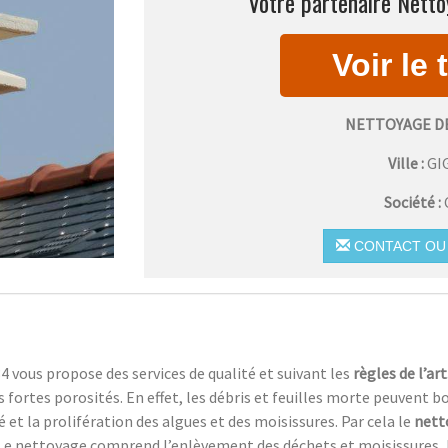
Votre partenaire Netto
NETTOYAGE D
Ville :
GI
Société :
CONTACT OU 
4 vous propose des services de qualité et suivant les
règles de l’art
rs fortes porosités. En effet, les débris et feuilles morte peuvent
 et la prolifération des algues et des moisissures. Par cela le
nett
e nettoyage comprend l’enlèvement des déchets et moisissures, l