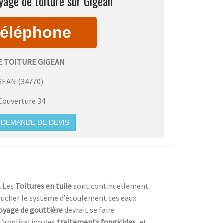
yage de toiture sur Gigean
E TOITURE GIGEAN
GEAN
(
34770
)
Couverture 34
DEMANDE DE DEVIS
.
Les
Toitures en tuile
sont continuellement
 boucher le système d’écoulement des eaux
oyage de gouttière
devrait se faire
’application des
traitements fongicides,
et