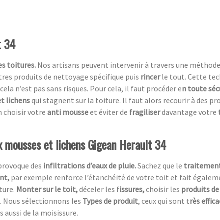
t 34
s toitures.
Nos artisans peuvent intervenir à travers une méthod
utres produits de nettoyage spécifique puis
rincer
le tout. Cette te
cela n’est pas sans risques. Pour cela, il faut procéder e
n toute séc
t lichens
qui stagnent sur la toiture. Il faut alors recourir à des p
 choisir votre
anti mousse
et éviter de
fragiliser
davantage votre
ux mousses et lichens Gigean Herault 34
 provoque des
infiltrations d’eaux de pluie.
Sachez que le
traitement
ent,
par exemple renforce l’étanchéité de votre toit et fait égaleme
ture.
Monter sur le toit,
déceler les f
issures,
choisir les
produits de
. Nous sélectionnons les
Types de produit
, ceux qui sont t
rès effic
s aussi de la moisissure.