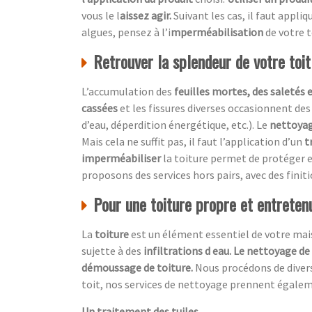
vous le l
aissez agir.
Suivant les cas, il faut appliq
algues, pensez à l’i
mperméabilisation
de votre t
Retrouver la splendeur de votre toi
L’accumulation des
feuilles mortes, des saletés 
cassées
et les fissures diverses occasionnent des
d’eau, déperdition énergétique, etc.). Le
nettoyag
Mais cela ne suffit pas, il faut l’application d’un
t
imperméabiliser
la toiture permet de protéger e
proposons des services hors pairs, avec des finit
Pour une toiture propre et entretenu
La
toiture
est un élément essentiel de votre maiso
sujette à des
infiltrations d eau. Le nettoyage de
démoussage de toiture.
Nous procédons de diver
toit, nos services de nettoyage prennent égale
Un traitement des tuiles