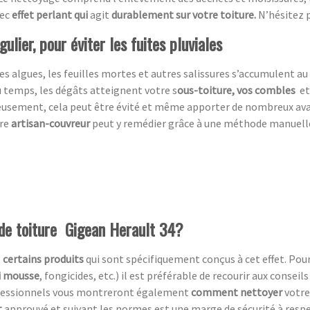
ec
effet perlant qui
agit
durablement sur votre toiture.
N’hésitez 
ulier, pour éviter les fuites pluviales
es algues, les feuilles mortes et autres salissures s’accumulent au 
du temps, les dégâts atteignent votre s
ous-toiture, vos combles
et
eusement,
cela peut être évité et même apporter de nombreux av
tre
artisan-couvreur
peut y remédier grâce à une méthode manuelle, 
 de toiture Gigean Herault 34?
t
certains produits
qui sont spécifiquement conçus à cet effet. Pou
i mousse
, fongicides, etc.) il est préférable de recourir aux conseil
rofessionnels vous montreront également
comment nettoyer
votre 
t
approuvé et suivant les normes est une marge de sécurité à respecte