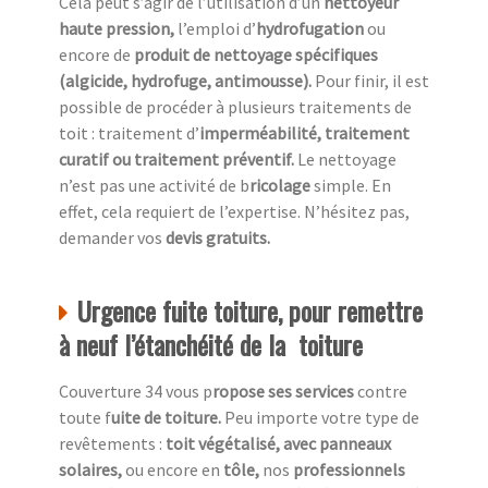
Cela peut s’agir de l’utilisation d’un
nettoyeur
haute pression,
l’emploi d’
hydrofugation
ou
encore de
produit de nettoyage spécifiques
(algicide, hydrofuge, antimousse).
Pour finir, il est
possible de procéder à plusieurs traitements de
toit : traitement d’
imperméabilité, traitement
curatif ou traitement préventif.
Le nettoyage
n’est pas une activité de b
ricolage
simple. En
effet, cela requiert de l’expertise. N’hésitez pas,
demander vos
devis gratuits.
Urgence fuite toiture, pour remettre
à neuf l’étanchéité de la toiture
Couverture 34 vous p
ropose ses services
contre
toute f
uite de toiture.
Peu importe votre type de
revêtements :
toit végétalisé, avec panneaux
solaires,
ou encore en
tôle,
nos
professionnels