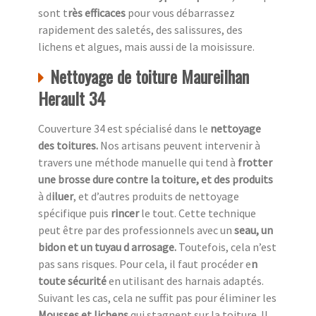
sont t
rès efficaces
pour vous débarrassez
rapidement des saletés, des salissures, des
lichens et algues, mais aussi de la moisissure.
Nettoyage de toiture Maureilhan
Herault 34
Couverture 34 est spécialisé dans le
nettoyage
des toitures.
Nos artisans peuvent intervenir à
travers une méthode manuelle qui tend à
frotter
une
brosse dure contre la toiture, et des produits
à d
iluer
, et d’autres produits de nettoyage
spécifique puis
rincer
le tout. Cette technique
peut être par des professionnels avec un
seau, un
bidon et un tuyau d arrosage.
Toutefois, cela n’est
pas sans risques. Pour cela, il faut procéder e
n
toute sécurité
en utilisant des harnais adaptés.
Suivant les cas, cela ne suffit pas pour éliminer les
Mousses et lichens
qui stagnent sur la toiture. Il