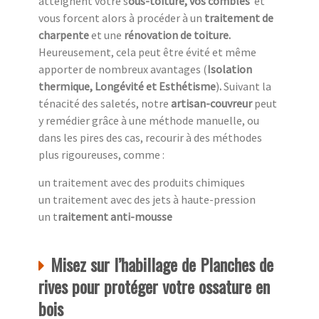
atteignent votre s
ous-toiture, vos combles
et
vous forcent alors à procéder à un
traitement de
charpente
et une
rénovation de toiture.
Heureusement,
cela peut être évité et même
apporter de nombreux avantages (
Isolation
thermique, Longévité et Esthétisme
)
.
Suivant la
ténacité des saletés, notre
artisan-couvreur
peut
y remédier grâce à une méthode manuelle, ou
dans les pires des cas, recourir à des méthodes
plus rigoureuses, comme :
un traitement avec des produits chimiques
un traitement avec des jets à haute-pression
un t
raitement anti-mousse
Misez sur l’habillage de Planches de
rives pour protéger votre ossature en
bois