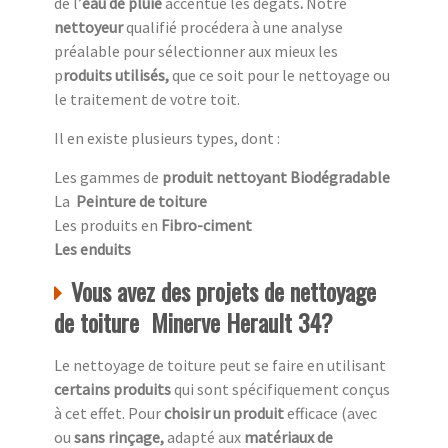
de l’
eau de pluie
accentue
les dégâts
.
Notre
nettoyeur
qualifié procédera à une analyse
préalable pour sélectionner aux mieux les
p
roduits utilisés,
que ce soit pour le nettoyage ou
le traitement de votre toit.
Il en existe plusieurs types, dont :
Les gammes de
produit nettoyant Biodégradable
La
Peinture de toiture
Les produits en
Fibro-ciment
Les enduits
Vous avez des projets de nettoyage
de toiture Minerve Herault 34?
Le nettoyage de toiture peut se faire en utilisant
certains produits
qui sont spécifiquement conçus
à cet effet. Pour
choisir un produit
efficace (avec
ou
sans rinçage,
adapté aux
matériaux de