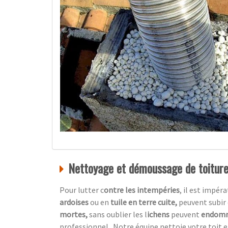
Nettoyage et démoussage de toiture,
Pour lutter c
ontre les intempéries
, il est impér
ardoises
ou en
tuile en terre cuite,
peuvent subir 
mortes,
sans oublier les l
ichens
peuvent
endom
professionnel.
Notre équipe nettoie votre toit 