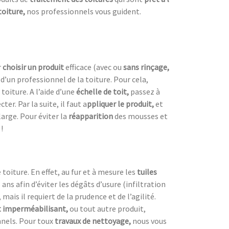
toiture,
nos professionnels vous guident.
r
choisir un produit
efficace (avec ou
sans rinçage,
s d’un professionnel de la toiture. Pour cela,
toiture. A l’aide d’une
échelle de toit,
passez à
r. Par la suite, il faut a
ppliquer le produit,
et
 large. Pour éviter la
réapparition
des mousses et
!
oiture. En effet, au fur et à mesure les
tuiles
s ans afin d’éviter les dégâts d’usure (infiltration
 mais il requiert de la prudence et de l’agilité.
 imperméabilisant,
ou tout autre produit,
nnels. Pour toux
travaux de nettoyage,
nous vous