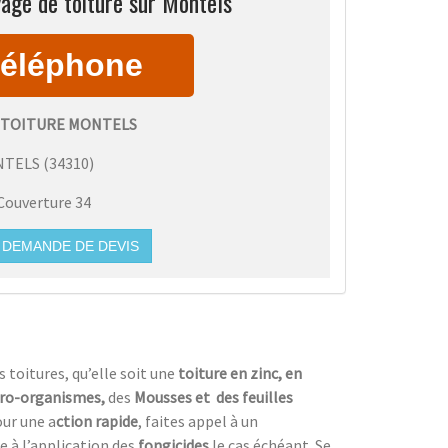
age de toiture sur Montels
 TOITURE MONTELS
NTELS
(
34310
)
Couverture 34
DEMANDE DE DEVIS
s toitures, qu’elle soit une
toiture en zinc, en
ro-organismes,
des
Mousses et des feuilles
ur une a
ction rapide
, faites appel à un
e à l’application des
fongicides
le cas échéant. Se