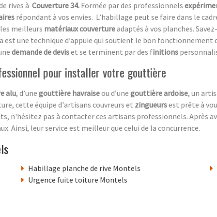
de rives à
Couverture 34.
Formée par des professionnels
expérime
aires
répondant à vos envies.
L’habillage peut se faire dans le cad
 les meilleurs
matériaux couverture
adaptés à vos planches. Savez-
a est une technique d’appuie qui soutient le bon fonctionnement 
 une
demande de devis
et se terminent par des f
initions
personnali
fessionnel pour installer votre gouttière
e alu
, d’une
gouttière havraise
ou d’une
gouttière ardoise
, un arti
ure, cette équipe d'artisans couvreurs et
zingueurs
est prête à vo
ts, n'hésitez pas à contacter ces artisans professionnels. Après a
ux. Ainsi, leur service est meilleur que celui de la concurrence.
ls
Habillage planche de rive Montels
Urgence fuite toiture Montels