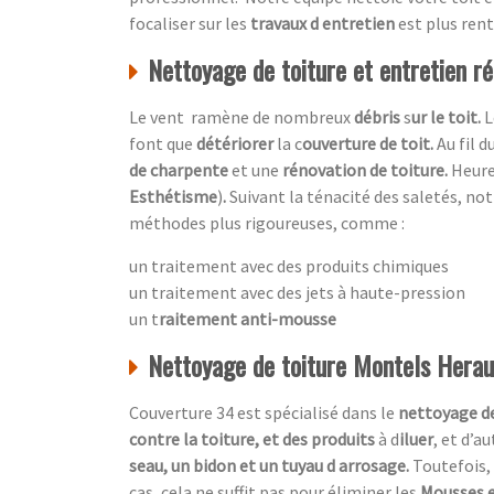
focaliser sur les
travaux d entretien
est plus ren
Nettoyage de toiture et entretien rég
Le vent ramène de nombreux
débris
s
ur le toit.
L
font que
détériorer
la c
ouverture de toit.
Au fil 
de charpente
et une
rénovation de toiture.
Heur
Esthétisme
)
.
Suivant la ténacité des saletés, no
méthodes plus rigoureuses, comme :
un traitement avec des produits chimiques
un traitement avec des jets à haute-pression
un t
raitement anti-mousse
Nettoyage de toiture Montels Herau
Couverture 34 est spécialisé dans le
nettoyage de
contre la toiture, et des produits
à d
iluer
, et d’a
seau, un bidon et un tuyau d arrosage.
Toutefois, 
cas, cela ne suffit pas pour éliminer les
Mousses e