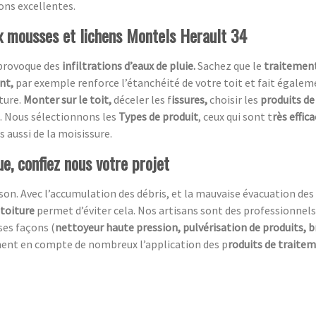
ions excellentes.
ux mousses et lichens Montels Herault 34
 provoque des
infiltrations d’eaux de pluie.
Sachez que le
traitement
ent,
par exemple renforce l’étanchéité de votre toit et fait égaleme
ture.
Monter sur le toit,
déceler les f
issures,
choisir les
produits de
. Nous sélectionnons les
Types de produit
, ceux qui sont t
rès effic
s aussi de la moisissure.
e, confiez nous votre projet
n. Avec l’accumulation des débris, et la mauvaise évacuation des ea
 toiture
permet d’éviter cela. Nos artisans sont des professionnels
ses façons (
nettoyeur haute pression, pulvérisation de produits, 
ment en compte de nombreux l’application des p
roduits de traite