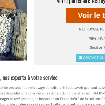
Votre partenaire Nettoy
NETTOYAGE DE
Ville :
MO
Société :
CONTACT OU 
 nos experts à votre service
atif de procéder au nettoyage de toiture. Il faut savoir que toutes le
des dégradations considérables du fait du non -entretien.
Des mic
mager
le revêtement, et impacter sur l’étanchéité
de la toiture.
Po
et procède au
démoussage
via un
traitement anti mousse,
ou encor