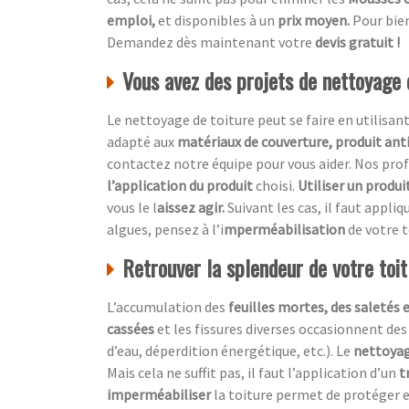
emploi,
et disponibles à un
prix moyen.
Pour bien
Demandez dès maintenant votre
devis gratuit !
Vous avez des projets de nettoyage
Le nettoyage de toiture peut se faire en utilisan
adapté aux
matériaux de couverture, produit ant
contactez notre équipe pour vous aider. Nos p
l’application du produit
choisi.
Utiliser un produi
vous le l
aissez agir.
Suivant les cas, il faut appliq
algues, pensez à l’i
mperméabilisation
de votre t
Retrouver la splendeur de votre toi
L’accumulation des
feuilles mortes, des saletés 
cassées
et les fissures diverses occasionnent des
d’eau, déperdition énergétique, etc.). Le
nettoyag
Mais cela ne suffit pas, il faut l’application d’un
t
imperméabiliser
la toiture permet de protéger e