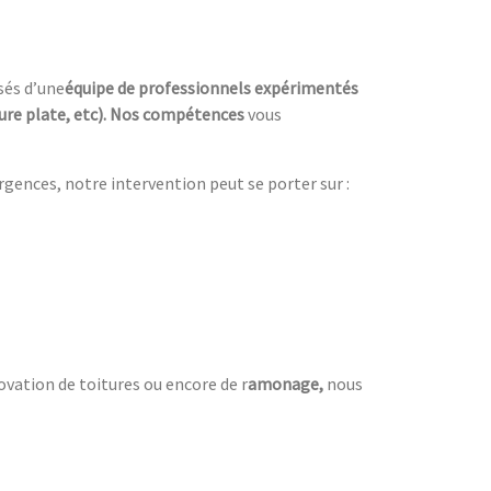
sés d’une
équipe de professionnels expérimentés
iture plate, etc). Nos compétences
vous
urgences, notre intervention peut se porter sur :
ovation de toitures ou encore de r
amonage,
nous