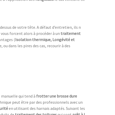
dessus de votre tête. A défaut d’entretien, ils n
 vous forcent alors à procéder à un
traitement
antages (
Isolation thermique, Longévité et
ou dans les pires des cas, recourir à des
e manuelle qui tend à
frotter une
brosse dure
chnique peut être par des professionnels avec un
urité
en utilisant des harnais adaptés. Suivant les
roduits de
traitement des toitures
qui sont
prêt à l