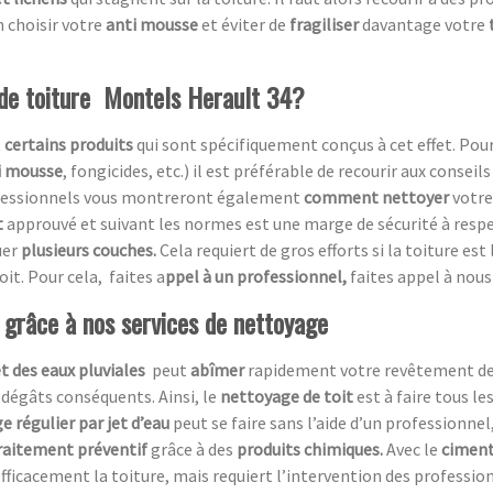
 choisir votre
anti mousse
et éviter de
fragiliser
davantage votre
 de toiture Montels Herault 34?
t
certains produits
qui sont spécifiquement conçus à cet effet. Pou
i mousse
, fongicides, etc.) il est préférable de recourir aux conseil
rofessionnels vous montreront également
comment nettoyer
votre 
t
approuvé et suivant les normes est une marge de sécurité à respecte
uer
plusieurs couches.
Cela requiert de gros efforts si la toiture est
oit. Pour cela, faites a
ppel à un professionnel,
faites appel à nous 
t grâce à nos services de nettoyage
et des eaux pluviales
peut
abîmer
rapidement votre revêtement de t
 dégâts conséquents. Ainsi, le
nettoyage de toit
est à faire tous le
e régulier par jet d’eau
peut se faire sans l’aide d’un professionnel,
raitement préventif
grâce à des
produits chimiques.
Avec le
ciment
fficacement la toiture, mais requiert l’intervention des professio