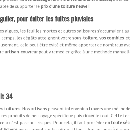
table de supporter le
prix d’une toiture neuve !
ulier, pour éviter les fuites pluviales
es algues, les feuilles mortes et autres salissures s’accumulent au 
du temps, les dégâts atteignent votre s
ous-toiture, vos combles
et
eusement,
cela peut être évité et même apporter de nombreux av
tre
artisan-couvreur
peut y remédier grâce à une méthode manuelle, 
lt 34
s toitures.
Nos artisans peuvent intervenir à travers une méthod
utres produits de nettoyage spécifique puis
rincer
le tout. Cette te
cela n’est pas sans risques. Pour cela, il faut procéder e
n toute séc
t lichens
qui stagnent sur la toiture. Il faut alors recourir à des p