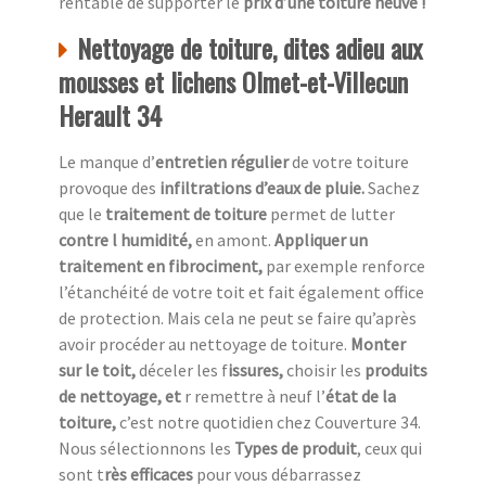
rentable de supporter le
prix d’une toiture neuve !
Nettoyage de toiture, dites adieu aux
mousses et lichens Olmet-et-Villecun
Herault 34
Le manque d’
entretien régulier
de votre toiture
provoque des
infiltrations d’eaux de pluie.
Sachez
que le
traitement de toiture
permet de lutter
contre l humidité,
en amont.
Appliquer un
traitement en fibrociment,
par exemple renforce
l’étanchéité de votre toit et fait également office
de protection. Mais cela ne peut se faire qu’après
avoir procéder au nettoyage de toiture.
Monter
sur le toit,
déceler les f
issures,
choisir les
produits
de nettoyage, et
r remettre à neuf l’
état de la
toiture,
c’est notre quotidien chez
Couverture 34.
Nous sélectionnons les
Types de produit
, ceux qui
sont t
rès efficaces
pour vous débarrassez