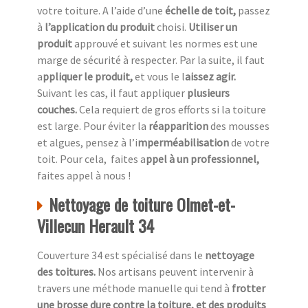
votre toiture. A l’aide d’une
échelle de toit,
passez
à
l’application du produit
choisi.
Utiliser un
produit
approuvé et suivant les normes est une
marge de sécurité à respecter. Par la suite, il faut
a
ppliquer le produit,
et vous le l
aissez agir.
Suivant les cas, il faut appliquer
plusieurs
couches.
Cela requiert de gros efforts si la toiture
est large. Pour éviter la
réapparition
des mousses
et algues, pensez à l’i
mperméabilisation
de votre
toit. Pour cela, faites a
ppel à un professionnel,
faites appel à nous !
Nettoyage de toiture Olmet-et-
Villecun Herault 34
Couverture 34 est spécialisé dans le
nettoyage
des toitures.
Nos artisans peuvent intervenir à
travers une méthode manuelle qui tend à
frotter
une
brosse dure contre la toiture, et des produits