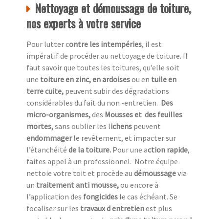
Nettoyage et démoussage de toiture,
nos experts à votre service
Pour lutter c
ontre les intempéries
, il est
impératif de procéder au nettoyage de toiture. Il
faut savoir que toutes les toitures, qu’elle soit
une
toiture en zinc, en ardoises
ou en
tuile en
terre cuite,
peuvent subir des dégradations
considérables du fait du non -entretien.
Des
micro-organismes,
des
Mousses et des feuilles
mortes,
sans oublier les l
ichens
peuvent
endommager
le revêtement, et impacter sur
l’étanchéité
de la toiture.
Pour une a
ction rapide
,
faites appel à un professionnel.
Notre équipe
nettoie votre toit et procède au
démoussage
via
un
traitement anti mousse,
ou encore à
l’application des
fongicides
le cas échéant. Se
focaliser sur les
travaux d entretien
est plus