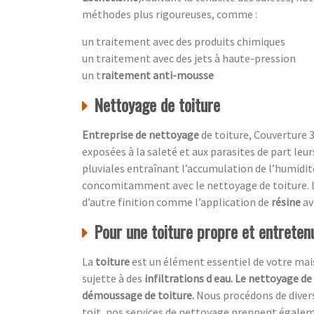
méthodes plus rigoureuses, comme :
un traitement avec des produits chimiques
un traitement avec des jets à haute-pression
un t
raitement anti-mousse
Nettoyage de toiture
Entreprise de nettoyage
de toiture, Couverture 3
exposées à la saleté et aux parasites de part leu
pluviales entraînant l’accumulation de l’humidité
concomitamment avec le nettoyage de toiture. L
d’autre finition comme l’application de
résine
av
Pour une toiture propre et entretenu
La
toiture
est un élément essentiel de votre maiso
sujette à des
infiltrations d eau. Le nettoyage de
démoussage de toiture.
Nous procédons de diver
toit, nos services de nettoyage prennent égale