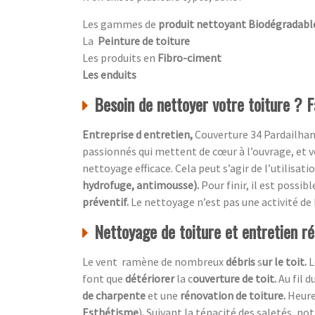
Les gammes de
produit nettoyant Biodégradabl
La
Peinture de toiture
Les produits en
Fibro-ciment
Les enduits
Besoin de nettoyer votre toiture ? F
Entreprise d entretien,
Couverture 34 Pardailhan
passionnés qui mettent de cœur à l’ouvrage, et vo
nettoyage efficace. Cela peut s’agir de l’utilisati
hydrofuge, antimousse).
Pour finir, il est possi
préventif.
Le nettoyage n’est pas une activité de
Nettoyage de toiture et entretien rég
Le vent ramène de nombreux
débris
s
ur le toit.
L
font que
détériorer
la c
ouverture de toit.
Au fil 
de charpente
et une
rénovation de toiture.
Heur
Esthétisme
)
.
Suivant la ténacité des saletés, no