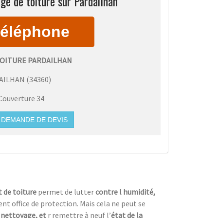
ge de toiture sur Pardailhan
OITURE PARDAILHAN
AILHAN
(
34360
)
Couverture 34
DEMANDE DE DEVIS
 de toiture
permet de lutter
contre l humidité,
nt office de protection. Mais cela ne peut se
 nettoyage, et
r remettre à neuf l’
état de la