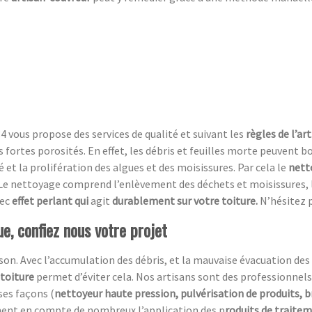
4 vous propose des services de qualité et suivant les
règles de l’art
rs fortes porosités. En effet, les débris et feuilles morte peuvent
 et la prolifération des algues et des moisissures. Par cela le
nett
e nettoyage comprend l’enlèvement des déchets et moisissures, l
ec
effet perlant qui
agit
durablement sur votre toiture.
N’hésitez 
e, confiez nous votre projet
n. Avec l’accumulation des débris, et la mauvaise évacuation des ea
 toiture
permet d’éviter cela. Nos artisans sont des professionnels
ses façons (
nettoyeur haute pression, pulvérisation de produits, 
ment en compte de nombreux l’application des p
roduits de traite