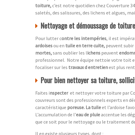
toiture,
c’est notre quotidien chez
Couverture 34
saletés, des salissures, des lichens et algues, mai
Nettoyage et démoussage de toiture,
Pour lutter c
ontre les intempéries
, il est impér
ardoises
ou en
tuile en terre cuite,
peuvent subir 
mortes,
sans oublier les l
ichens
peuvent
endom
professionnel.
Notre équipe nettoie votre toit 
focaliser sur les
travaux d entretien
est plus ren
Pour bien nettoyer sa toiture, sollic
Faites i
nspecter
et nettoyer votre toiture par
Co
couvreurs sont des professionnels experts en dé
caractéristique
poreuse. La tuile
et l’ardoise favo
L’accumulation de l’
eau de pluie
accentue
les dé
que ce soit pour le nettoyage ou le traitement de
Il en existe plusieurs types, dont :