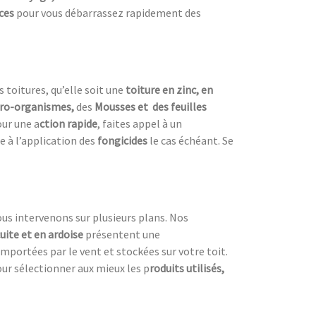
aces
pour vous débarrassez rapidement des
s toitures, qu’elle soit une
toiture en zinc, en
ro-organismes,
des
Mousses et des feuilles
ur une a
ction rapide
, faites appel à un
e à l’application des
fongicides
le cas échéant. Se
ous intervenons sur plusieurs plans. Nos
cuite et en ardoise
présentent une
emportées par le vent et stockées sur votre toit.
our sélectionner aux mieux les p
roduits utilisés,