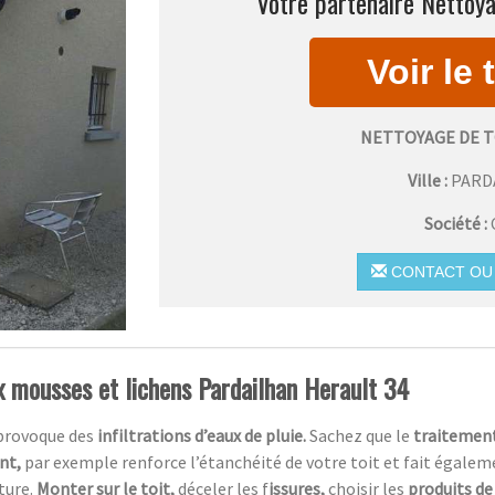
Votre partenaire Nettoya
NETTOYAGE DE T
Ville :
PARD
Société :
CONTACT OU 
ux mousses et lichens Pardailhan Herault 34
 provoque des
infiltrations d’eaux de pluie.
Sachez que le
traitement
ent,
par exemple renforce l’étanchéité de votre toit et fait égaleme
ture.
Monter sur le toit,
déceler les f
issures,
choisir les
produits de