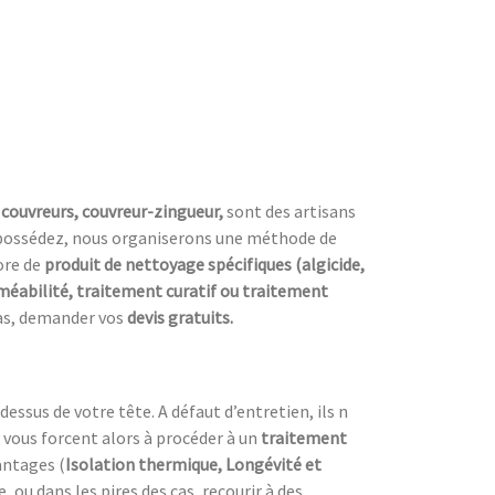
couvreurs, couvreur-zingueur,
sont des artisans
possédez, nous organiserons une méthode de
ore de
produit de nettoyage spécifiques (algicide,
éabilité, traitement curatif ou traitement
 pas, demander vos
devis gratuits.
dessus de votre tête. A défaut d’entretien, ils n
 vous forcent alors à procéder à un
traitement
antages (
Isolation thermique, Longévité et
ou dans les pires des cas, recourir à des