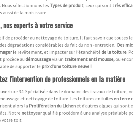
. Nous sélectionnons les
Types de produit
, ceux qui sont t
rès effic
s aussi de la moisissure.
 nos experts à votre service
atif de procéder au nettoyage de toiture. Il faut savoir que toutes le
des dégradations considérables du fait du non -entretien.
Des mic
mager
le revêtement, et impacter sur l’étanchéité
de la toiture.
Po
et procède au
démoussage
via un
traitement anti mousse,
ou encor
table de supporter le
prix d’une toiture neuve !
itez l’intervention de professionnels en la matière
uverture 34. Spécialisée dans le domaine des travaux de toiture, n
moussage et nettoyage de toiture. Les toitures en
tuiles en terre 
risent alors la
Prolifération du Lichen
et d’autres algues qui sont 
gâts
.
Notre
nettoyeur
qualifié procédera à une analyse préalable p
 votre toit.