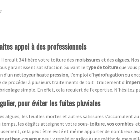
e
aites appel à des professionnels
 Herault 34 libère votre toiture des
moisissures
et des
algues.
Nos
us garantissent satisfaction. Suivant le t
ype de toiture
que vous 
on d’un
nettoyeur haute pression,
l’emploi d’
hydrofugation
ou enc
ble de procéder à plusieurs traitements de toit : traitement d’
imperm
 b
ricolage
simple. En effet, cela requiert de l’expertise. N’hésitez
ulier, pour éviter les fuites pluviales
es algues, les feuilles mortes et autres salissures s’accumulent au 
du temps, les dégâts atteignent votre s
ous-toiture, vos combles
et
eusement,
cela peut être évité et même apporter de nombreux av
tre
artisan-couvreur
peut y remédier grâce à une méthode manuelle, 