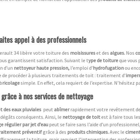
aites appel à des professionnels
rault 34 libère votre toiture des
moisissures
et des
algues.
Nos
co
us garantissent satisfaction. Suivant le t
ype de toiture
que vous 
on d’un
nettoyeur haute pression,
l’emploi d’
hydrofugation
ou enc
ble de procéder à plusieurs traitements de toit : traitement d’
imperm
 b
ricolage
simple. En effet, cela requiert de l’expertise. N’hésitez
t grâce à nos services de nettoyage
et des eaux pluviales
peut
abîmer
rapidement votre revêtement de t
 dégâts conséquents. Ainsi, le
nettoyage de toit
est à faire tous le
e régulier par jet d’eau
peut se faire sans l’aide d’un professionnel,
raitement préventif
grâce à des
produits chimiques.
Avec le
ciment
fficacement la toiture, mais requiert l’intervention des professio