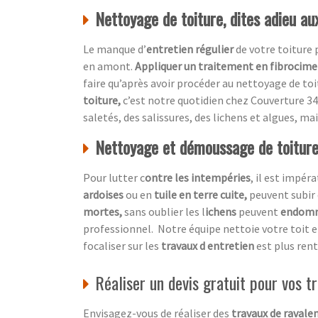
Nettoyage de toiture, dites adieu a
Le manque d’
entretien régulier
de votre toiture
en amont.
Appliquer un traitement en fibrocim
faire qu’après avoir procéder au nettoyage de toi
toiture,
c’est notre quotidien chez
Couverture 34
saletés, des salissures, des lichens et algues, mai
Nettoyage et démoussage de toiture,
Pour lutter c
ontre les intempéries
, il est impér
ardoises
ou en
tuile en terre cuite,
peuvent subir 
mortes,
sans oublier les l
ichens
peuvent
endom
professionnel.
Notre équipe nettoie votre toit 
focaliser sur les
travaux d entretien
est plus ren
Réaliser un devis gratuit pour vos 
Envisagez-vous de réaliser des
travaux de ravale