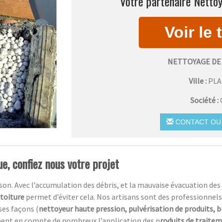
Votre partenaire Nettoy
NETTOYAGE DE
Ville :
PLA
Société :
CONTACT OU 
e, confiez nous votre projet
n. Avec l’accumulation des débris, et la mauvaise évacuation des ea
 toiture
permet d’éviter cela. Nos artisans sont des professionnels
ses façons (
nettoyeur haute pression, pulvérisation de produits, 
ment en compte de nombreux l’application des p
roduits de traite