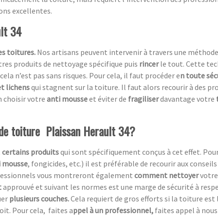
ions excellentes.
lt 34
s toitures.
Nos artisans peuvent intervenir à travers une méthod
utres produits de nettoyage spécifique puis
rincer
le tout. Cette te
cela n’est pas sans risques. Pour cela, il faut procéder e
n toute séc
t lichens
qui stagnent sur la toiture. Il faut alors recourir à des p
 choisir votre
anti mousse
et éviter de
fragiliser
davantage votre
de toiture Plaissan Herault 34?
t
certains produits
qui sont spécifiquement conçus à cet effet. Pou
i mousse
, fongicides, etc.) il est préférable de recourir aux conseil
rofessionnels vous montreront également
comment nettoyer
votre 
t
approuvé et suivant les normes est une marge de sécurité à respecte
uer
plusieurs couches.
Cela requiert de gros efforts si la toiture est
oit. Pour cela, faites a
ppel à un professionnel,
faites appel à nous 