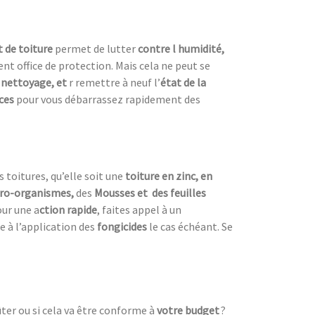
 de toiture
permet de lutter
contre l humidité,
nt office de protection. Mais cela ne peut se
 nettoyage, et
r remettre à neuf l’
état de la
aces
pour vous débarrassez rapidement des
s toitures, qu’elle soit une
toiture en zinc, en
ro-organismes,
des
Mousses et des feuilles
ur une a
ction rapide
, faites appel à un
e à l’application des
fongicides
le cas échéant. Se
ter ou si cela va être conforme à
votre budget
?