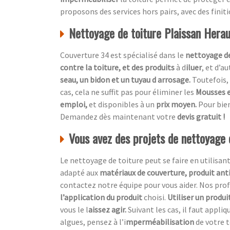
proposons des services hors pairs, avec des finit
Nettoyage de toiture Plaissan Herau
Couverture 34 est spécialisé dans le
nettoyage de
contre la toiture, et des produits
à d
iluer
, et d’a
seau, un bidon et un tuyau d arrosage.
Toutefois, 
cas, cela ne suffit pas pour éliminer les
Mousses e
emploi,
et disponibles à un
prix moyen.
Pour bien
Demandez dès maintenant votre
devis gratuit !
Vous avez des projets de nettoyage 
Le nettoyage de toiture peut se faire en utilisan
adapté aux
matériaux de couverture, produit ant
contactez notre équipe pour vous aider. Nos p
l’application du produit
choisi.
Utiliser un produi
vous le l
aissez agir.
Suivant les cas, il faut appliq
algues, pensez à l’i
mperméabilisation
de votre t