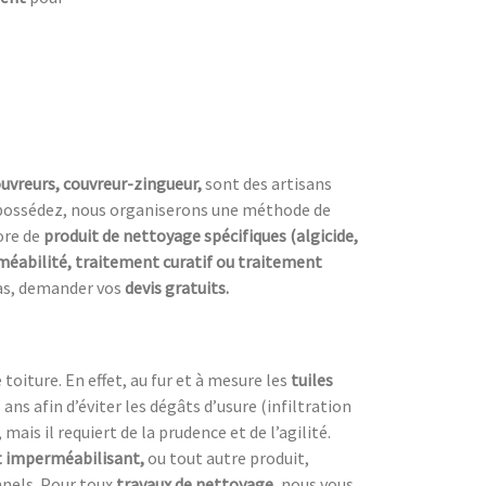
uvreurs, couvreur-zingueur,
sont des artisans
possédez, nous organiserons une méthode de
ore de
produit de nettoyage spécifiques (algicide,
éabilité, traitement curatif ou traitement
 pas, demander vos
devis gratuits.
oiture. En effet, au fur et à mesure les
tuiles
s ans afin d’éviter les dégâts d’usure (infiltration
 mais il requiert de la prudence et de l’agilité.
 imperméabilisant,
ou tout autre produit,
nnels. Pour toux
travaux de nettoyage,
nous vous