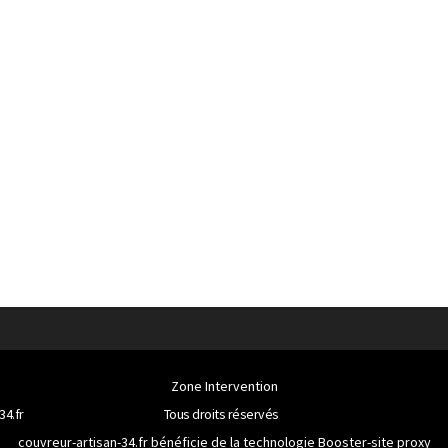
Zone Intervention
34.fr
Tous droits réservés
couvreur-artisan-34.fr bénéficie de la technologie
Booster-site proxy