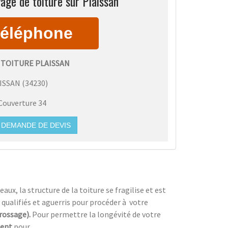
age de toiture sur Plaissan
 TOITURE PLAISSAN
ISSAN
(
34230
)
Couverture 34
DEMANDE DE DEVIS
ux, la structure de la toiture se fragilise et est
 qualifiés et aguerris pour procéder à
votre
brossage).
Pour permettre la longévité de votre
ment
pour