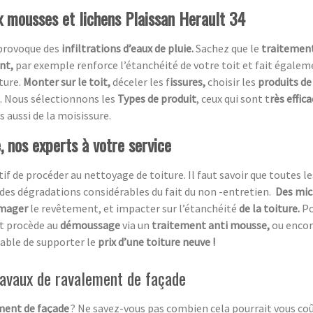
ux mousses et lichens Plaissan Herault 34
 provoque des
infiltrations d’eaux de pluie.
Sachez que le
traitement
ent,
par exemple renforce l’étanchéité de votre toit et fait égaleme
ture.
Monter sur le toit,
déceler les f
issures,
choisir les
produits de
. Nous sélectionnons les
Types de produit
, ceux qui sont t
rès effic
s aussi de la moisissure.
 nos experts à votre service
atif de procéder au nettoyage de toiture. Il faut savoir que toutes le
des dégradations considérables du fait du non -entretien.
Des mic
mager
le revêtement, et impacter sur l’étanchéité
de la toiture.
Po
et procède au
démoussage
via un
traitement anti mousse,
ou encor
table de supporter le
prix d’une toiture neuve !
travaux de ravalement de façade
ment de façade
? Ne savez-vous pas combien cela pourrait vous coû