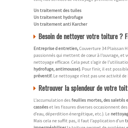
Un traitement des tuiles
Un traitement hydrofuge
Un traitement anti Karcher
Besoin de nettoyer votre toiture ? F
Entreprise d entretien,
Couverture 34 Plaissan He
passionnés qui mettent de cœur à l’ouvrage, et vo
nettoyage efficace. Cela peut s’agir de l’utilisati
hydrofuge, antimousse).
Pour finir, il est possi
préventif.
Le nettoyage n’est pas une activité de
Retrouver la splendeur de votre toi
L’accumulation des
feuilles mortes, des saletés 
cassées
et les fissures diverses occasionnent des
d’eau, déperdition énergétique, etc.). Le
nettoyag
Mais cela ne suffit pas, il faut l’application d’un
t
imperméabiliser
la toiture permet de protéger e