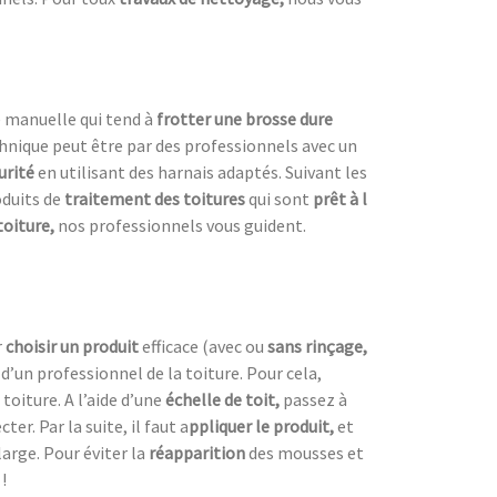
e manuelle qui tend à
frotter une
brosse dure
chnique peut être par des professionnels avec un
urité
en utilisant des harnais adaptés. Suivant les
roduits de
traitement des toitures
qui sont
prêt à l
toiture,
nos professionnels vous guident.
r
choisir un produit
efficace (avec ou
sans rinçage,
s d’un professionnel de la toiture. Pour cela,
toiture. A l’aide d’une
échelle de toit,
passez à
r. Par la suite, il faut a
ppliquer le produit,
et
 large. Pour éviter la
réapparition
des mousses et
!