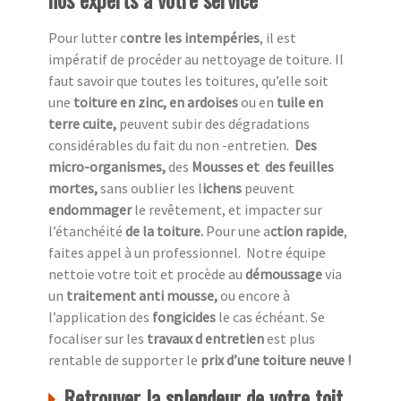
Pour lutter c
ontre les intempéries
, il est
impératif de procéder au nettoyage de toiture. Il
faut savoir que toutes les toitures, qu’elle soit
une
toiture en zinc, en ardoises
ou en
tuile en
terre cuite,
peuvent subir des dégradations
considérables du fait du non -entretien.
Des
micro-organismes,
des
Mousses et des feuilles
mortes,
sans oublier les l
ichens
peuvent
endommager
le revêtement, et impacter sur
l’étanchéité
de la toiture.
Pour une a
ction rapide
,
faites appel à un professionnel.
Notre équipe
nettoie votre toit et procède au
démoussage
via
un
traitement anti mousse,
ou encore à
l’application des
fongicides
le cas échéant. Se
focaliser sur les
travaux d entretien
est plus
rentable de supporter le
prix d’une toiture neuve !
Retrouver la splendeur de votre toit