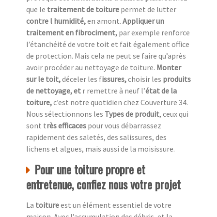
que le
traitement de toiture
permet de lutter
contre l humidité,
en amont.
Appliquer un
traitement en fibrociment,
par exemple renforce
l’étanchéité de votre toit et fait également office
de protection. Mais cela ne peut se faire qu’après
avoir procéder au nettoyage de toiture.
Monter
sur le toit,
déceler les f
issures,
choisir les
produits
de nettoyage, et
r remettre à neuf l’
état de la
toiture,
c’est notre quotidien chez
Couverture 34.
Nous sélectionnons les
Types de produit
, ceux qui
sont t
rès efficaces
pour vous débarrassez
rapidement des saletés, des salissures, des
lichens et algues, mais aussi de la moisissure.
Pour une toiture propre et
entretenue, confiez nous votre projet
La
toiture
est un élément essentiel de votre
maison. Avec l’accumulation des débris, et la