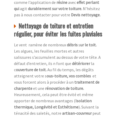
comme l’application de
résine
avec
effet perlant
qui
agit
durablement sur votre toiture.
N’hésitez
pas à nous contacter pour votre
Devis nettoyage.
Nettoyage de toiture et entretien
régulier, pour éviter les fuites pluviales
Le vent ramène de nombreux
débris
s
ur le toit.
Les algues, les feuilles mortes et autres
salissures s’accumulent au dessus de votre tête. A
défaut d’entretien, ils n font que
détériorer
la
c
ouverture de toit.
Au fil du temps, les dégâts
atteignent votre s
ous-toiture, vos combles
et
vous forcent alors à procéder à un
traitement de
charpente
et une
rénovation de toiture.
Heureusement,
cela peut être évité et même
apporter de nombreux avantages (
Isolation
thermique, Longévité et Esthétisme
)
.
Suivant la
ténacité des saletés, notre
artisan-couvreur
peut