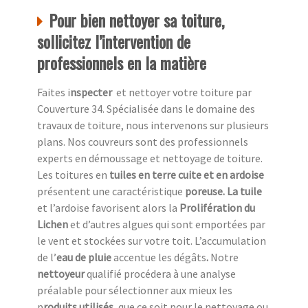
Pour bien nettoyer sa toiture,
sollicitez l’intervention de
professionnels en la matière
Faites i
nspecter
et nettoyer votre toiture par
Couverture 34. Spécialisée dans le domaine des
travaux de toiture, nous intervenons sur plusieurs
plans. Nos couvreurs sont des professionnels
experts en démoussage et nettoyage de toiture.
Les toitures en
tuiles en terre cuite et en ardoise
présentent une caractéristique
poreuse. La tuile
et l’ardoise favorisent alors la
Prolifération du
Lichen
et d’autres algues qui sont emportées par
le vent et stockées sur votre toit. L’accumulation
de l’
eau de pluie
accentue
les dégâts
.
Notre
nettoyeur
qualifié procédera à une analyse
préalable pour sélectionner aux mieux les
p
roduits utilisés,
que ce soit pour le nettoyage ou