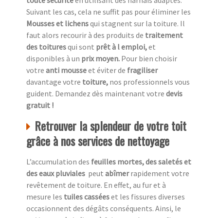
toute sécurité
en utilisant des harnais adaptés.
Suivant les cas, cela ne suffit pas pour éliminer les
Mousses et lichens
qui stagnent sur la toiture. Il
faut alors recourir à des produits de
traitement
des toitures
qui sont
prêt à l emploi,
et
disponibles à un
prix moyen.
Pour bien choisir
votre
anti mousse
et éviter de
fragiliser
davantage votre
toiture,
nos professionnels vous
guident. Demandez dès maintenant votre
devis
gratuit !
Retrouver la splendeur de votre toit
grâce à nos services de nettoyage
L’accumulation des
feuilles mortes, des saletés et
des eaux pluviales
peut
abîmer
rapidement votre
revêtement de toiture. En effet, au fur et à
mesure les
tuiles cassées
et les fissures diverses
occasionnent des dégâts conséquents. Ainsi, le