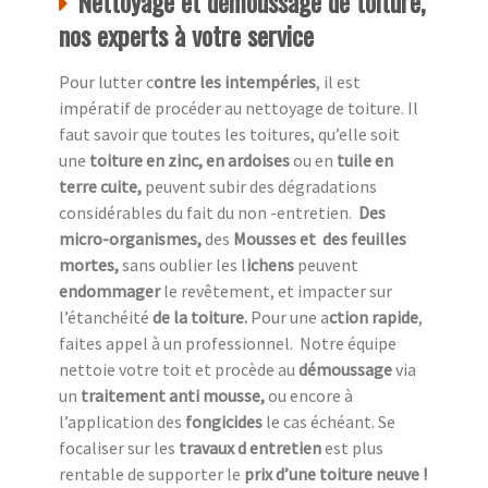
Nettoyage et démoussage de toiture,
nos experts à votre service
Pour lutter c
ontre les intempéries
, il est
impératif de procéder au nettoyage de toiture. Il
faut savoir que toutes les toitures, qu’elle soit
une
toiture en zinc, en ardoises
ou en
tuile en
terre cuite,
peuvent subir des dégradations
considérables du fait du non -entretien.
Des
micro-organismes,
des
Mousses et des feuilles
mortes,
sans oublier les l
ichens
peuvent
endommager
le revêtement, et impacter sur
l’étanchéité
de la toiture.
Pour une a
ction rapide
,
faites appel à un professionnel.
Notre équipe
nettoie votre toit et procède au
démoussage
via
un
traitement anti mousse,
ou encore à
l’application des
fongicides
le cas échéant. Se
focaliser sur les
travaux d entretien
est plus
rentable de supporter le
prix d’une toiture neuve !