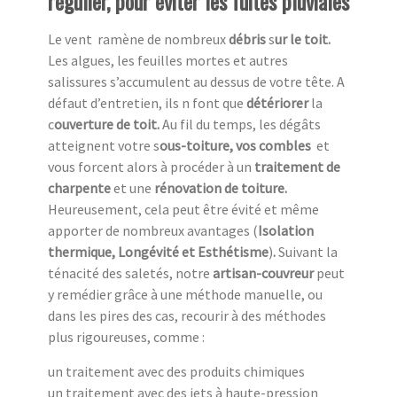
régulier, pour éviter les fuites pluviales
Le vent ramène de nombreux
débris
s
ur le toit.
Les algues, les feuilles mortes et autres
salissures s’accumulent au dessus de votre tête. A
défaut d’entretien, ils n font que
détériorer
la
c
ouverture de toit.
Au fil du temps, les dégâts
atteignent votre s
ous-toiture, vos combles
et
vous forcent alors à procéder à un
traitement de
charpente
et une
rénovation de toiture.
Heureusement,
cela peut être évité et même
apporter de nombreux avantages (
Isolation
thermique, Longévité et Esthétisme
)
.
Suivant la
ténacité des saletés, notre
artisan-couvreur
peut
y remédier grâce à une méthode manuelle, ou
dans les pires des cas, recourir à des méthodes
plus rigoureuses, comme :
un traitement avec des produits chimiques
un traitement avec des jets à haute-pression