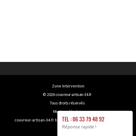
Zone Intervention
© 2026
couvreur-artisan-34.fr
Tous droits réservés
Mentions légales
TEL : 06 33 79 48 92
couvreur-artisan-34.fr bénéficie de la technologie
Booster-
Réponse rapide !
site proxy