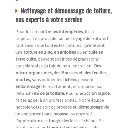
Nettoyage et démoussage de toiture,
nos experts à votre service
Pour lutter c
ontre les intempéries
, il est
impératif de procéder au nettoyage de toiture. Il
faut savoir que toutes les toitures, qu’elle soit
une
toiture en zinc, en ardoises
ou en
tuile en
terre cuite,
peuvent subir des dégradations
considérables du fait du non -entretien.
Des
micro-organismes,
des
Mousses et des feuilles
mortes,
sans oublier les l
ichens
peuvent
endommager
le revêtement, et impacter sur
l’étanchéité
de la toiture.
Pour une a
ction rapide
,
faites appel à un professionnel.
Notre équipe
nettoie votre toit et procède au
démoussage
via
un
traitement anti mousse,
ou encore à
l’application des
fongicides
le cas échéant. Se
focaliser sur les
travaux d entretien
est plus