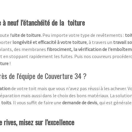
 à neuf l’étanchéité de la toiture
oute f
uite de toiture.
Peu importe votre type de revêtements :
toi
porter
longévité et efficacité à votre toiture
, à travers un
travail s
isolants, des membranes
fibrociment, la vérification de l’emboîtem
rt en stoppant rapidement les fuites. Puis nos couvreurs procéder
iture
!
près de l'équipe de Couverture 34 ?
ation
de votre toit mais que vous n'avez pas réussi à les achever. 
éparation mais aussi dans le choix des bons matériaux. La solution
e
toits
. Il vous suffit de faire une
demande de devis
, qui est générale
 rives, misez sur l’excellence