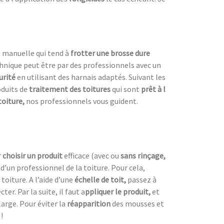
e manuelle qui tend à
frotter une
brosse dure
chnique peut être par des professionnels avec un
urité
en utilisant des harnais adaptés. Suivant les
roduits de
traitement des toitures
qui sont
prêt à l
toiture,
nos professionnels vous guident.
r
choisir un produit
efficace (avec ou
sans rinçage,
s d’un professionnel de la toiture. Pour cela,
toiture. A l’aide d’une
échelle de toit,
passez à
r. Par la suite, il faut a
ppliquer le produit,
et
 large. Pour éviter la
réapparition
des mousses et
!