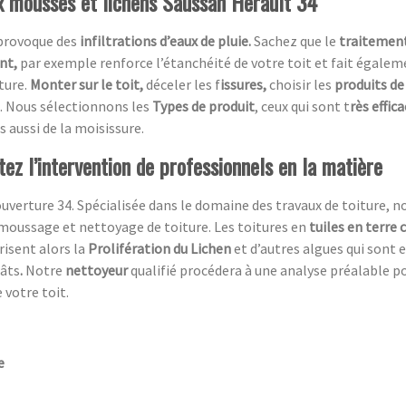
ux mousses et lichens Saussan Herault 34
 provoque des
infiltrations d’eaux de pluie.
Sachez que le
traitement
ent,
par exemple renforce l’étanchéité de votre toit et fait égaleme
ture.
Monter sur le toit,
déceler les f
issures,
choisir les
produits de
. Nous sélectionnons les
Types de produit
, ceux qui sont t
rès effic
s aussi de la moisissure.
itez l’intervention de professionnels en la matière
uverture 34. Spécialisée dans le domaine des travaux de toiture, n
moussage et nettoyage de toiture. Les toitures en
tuiles en terre 
risent alors la
Prolifération du Lichen
et d’autres algues qui sont 
gâts
.
Notre
nettoyeur
qualifié procédera à une analyse préalable p
 votre toit.
e