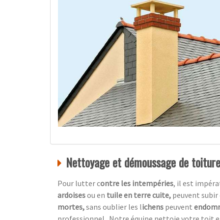
Nettoyage et démoussage de toiture,
Pour lutter c
ontre les intempéries
, il est impér
ardoises
ou en
tuile en terre cuite,
peuvent subir 
mortes,
sans oublier les l
ichens
peuvent
endom
professionnel.
Notre équipe nettoie votre toit 