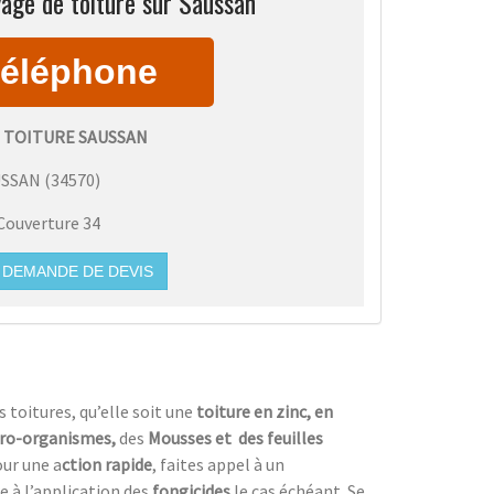
age de toiture sur Saussan
 TOITURE SAUSSAN
USSAN
(
34570
)
Couverture 34
DEMANDE DE DEVIS
s toitures, qu’elle soit une
toiture en zinc, en
ro-organismes,
des
Mousses et des feuilles
ur une a
ction rapide
, faites appel à un
e à l’application des
fongicides
le cas échéant. Se