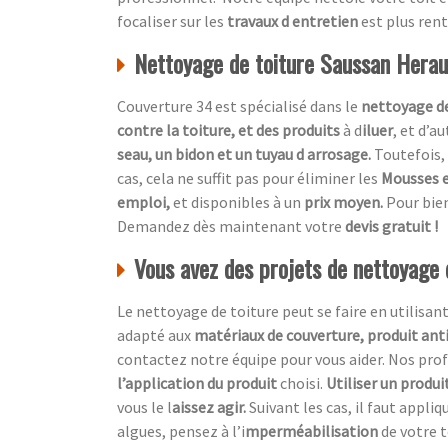
focaliser sur les
travaux d entretien
est plus ren
Nettoyage de toiture Saussan Herau
Couverture 34 est spécialisé dans le
nettoyage de
contre la toiture, et des produits
à d
iluer
, et d’a
seau, un bidon et un tuyau d arrosage.
Toutefois, 
cas, cela ne suffit pas pour éliminer les
Mousses e
emploi,
et disponibles à un
prix moyen.
Pour bien
Demandez dès maintenant votre
devis gratuit !
Vous avez des projets de nettoyage
Le nettoyage de toiture peut se faire en utilisan
adapté aux
matériaux de couverture, produit ant
contactez notre équipe pour vous aider. Nos p
l’application du produit
choisi.
Utiliser un produi
vous le l
aissez agir.
Suivant les cas, il faut appliq
algues, pensez à l’i
mperméabilisation
de votre t