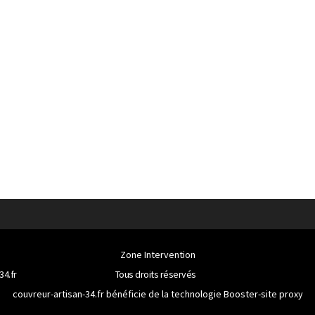
Zone Intervention
34.fr
Tous droits réservés
couvreur-artisan-34.fr bénéficie de la technologie
Booster-site proxy