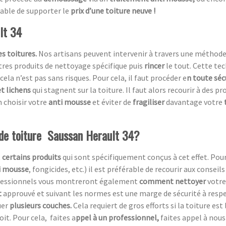
table de supporter le
prix d’une toiture neuve !
lt 34
s toitures.
Nos artisans peuvent intervenir à travers une méthod
utres produits de nettoyage spécifique puis
rincer
le tout. Cette te
cela n’est pas sans risques. Pour cela, il faut procéder e
n toute séc
t lichens
qui stagnent sur la toiture. Il faut alors recourir à des p
 choisir votre
anti mousse
et éviter de
fragiliser
davantage votre
 de toiture Saussan Herault 34?
t
certains produits
qui sont spécifiquement conçus à cet effet. Pou
i mousse
, fongicides, etc.) il est préférable de recourir aux conseil
rofessionnels vous montreront également
comment nettoyer
votre 
t
approuvé et suivant les normes est une marge de sécurité à respecte
uer
plusieurs couches.
Cela requiert de gros efforts si la toiture est
oit. Pour cela, faites a
ppel à un professionnel,
faites appel à nous 