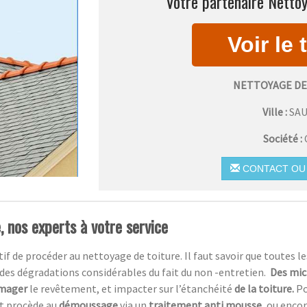
Votre partenaire Nettoy
NETTOYAGE DE
Ville :
SA
Société :
CONTACT OU 
 nos experts à votre service
atif de procéder au nettoyage de toiture. Il faut savoir que toutes le
des dégradations considérables du fait du non -entretien.
Des mic
mager
le revêtement, et impacter sur l’étanchéité
de la toiture.
Po
et procède au
démoussage
via un
traitement anti mousse,
ou encor