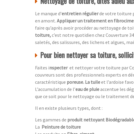
Nettoyage de toiture, dites adieu a
Le manque d’
entretien régulier
de votre toiture
en amont.
Appliquer un traitement en fibrocim
faire qu’après avoir procéder au nettoyage de toi
toiture,
c’est notre quotidien chez
Couverture 34
saletés, des salissures, des lichens et algues, mai
Pour bien nettoyer sa toiture, sollic
Faites i
nspecter
et nettoyer votre toiture par
Co
couvreurs sont des professionnels experts en dé
caractéristique
poreuse. La tuile
et l’ardoise favo
L’accumulation de l’
eau de pluie
accentue
les dé
que ce soit pour le nettoyage ou le traitement de
Il en existe plusieurs types, dont :
Les gammes de
produit nettoyant Biodégradabl
La
Peinture de toiture
Les produits en
Fibro-ciment