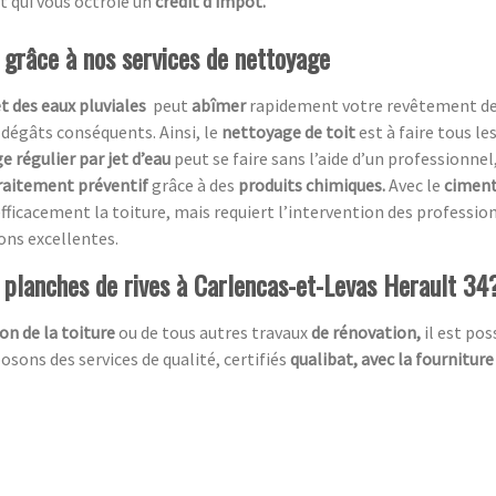
t qui vous octroie un
crédit d impôt.
t grâce à nos services de nettoyage
et des eaux pluviales
peut
abîmer
rapidement votre revêtement de t
 dégâts conséquents. Ainsi, le
nettoyage de toit
est à faire tous le
e régulier par jet d’eau
peut se faire sans l’aide d’un professionnel,
raitement préventif
grâce à des
produits chimiques.
Avec le
ciment
fficacement la toiture, mais requiert l’intervention des professio
ions excellentes.
e planches de rives à Carlencas-et-Levas Herault 34
on de la toiture
ou de tous autres travaux
de rénovation,
il est po
sons des services de qualité, certifiés
qualibat, avec la fourniture