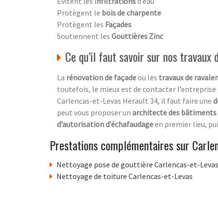
Evitent les i
nfiltrations
d’eau
Protègent le
bois de charpente
Protègent les
Façades
Soutiennent les
Gouttières Zinc
Ce qu’il faut savoir sur nos travaux
La
rénovation de façade
ou les
travaux de raval
toutefois, le mieux est de contacter l’entrepris
Carlencas-et-Levas Herault 34, il faut faire une
d
peut vous proposer un
architecte des bâtiments
d’autorisation d’échafaudage
en premier lieu, pui
Prestations complémentaires sur Carle
Nettoyage pose de gouttière Carlencas-et-Leva
Nettoyage de toiture Carlencas-et-Levas