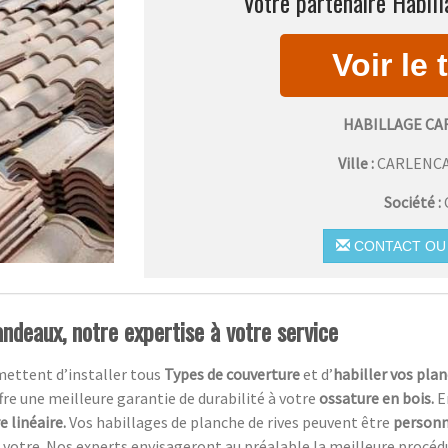
Votre partenaire Habill
HABILLAGE CA
Ville :
CARLENCA
Société :
CONTACT OU 
ndeaux, notre expertise à votre service
mettent d’installer tous
Types de couverture
et d’
habiller vos plan
ffre une meilleure garantie de durabilité à votre
ossature en bois.
E
 linéaire.
Vos habillages de planche de rives peuvent être
personn
votre. Nos experts envisageront au préalable la meilleure procédure