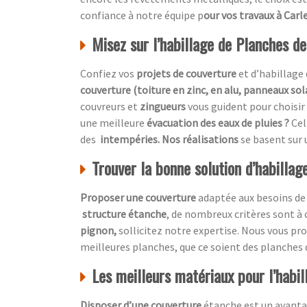
confiance à notre équipe p
our vos travaux à Car
Misez sur l’habillage de Planches de
Confiez vos
projets de couverture
et d’habillage 
couverture (toiture en zinc, en alu, panneaux sol
couvreurs et
zingueurs
vous guident pour choisir
une meilleure
évacuation des eaux de pluies ?
Cel
des
intempéries. Nos réalisations
se basent sur
Trouver la bonne solution d’habillag
Proposer une couverture
adaptée aux besoins de
structure étanche
, de nombreux critères sont à
pignon,
sollicitez notre expertise. Nous vous p
meilleures planches, que ce soient des planches 
Les meilleurs matériaux pour l’habil
Disposer d’une couverture
étanche est un avanta