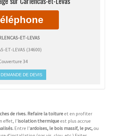
age sur Carlencas-et-Levas
RLENCAS-ET-LEVAS
S-ET-LEVAS
(
34600
)
Couverture 34
DEMANDE DE DEVIS
ches de rives. Refaire la toiture
et en profiter
n effet, l’
isolation thermique
est plus accrue
alisés.
Entre l’
ardoises, le bois massif, le pvc,
ou
 d’installation (pas vis, clou, etc.).Faites