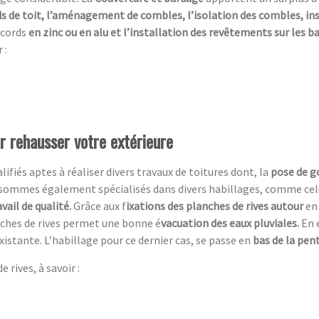
s de toit, l’aménagement de combles, l’isolation des combles, in
ccords
en zinc ou en alu et l’installation des revêtements sur les 
 :
ur rehausser votre extérieure
ifiés aptes à réaliser divers travaux de toitures dont, la
pose de g
sommes également spécialisés dans divers habillages, comme celui
avail de qualité.
Grâce aux f
ixations des planches de rives autour
en
anches de rives permet une bonne é
vacuation des eaux pluviales.
En 
xistante. L’habillage pour ce dernier cas, se passe en
bas de la pent
 rives, à savoir :