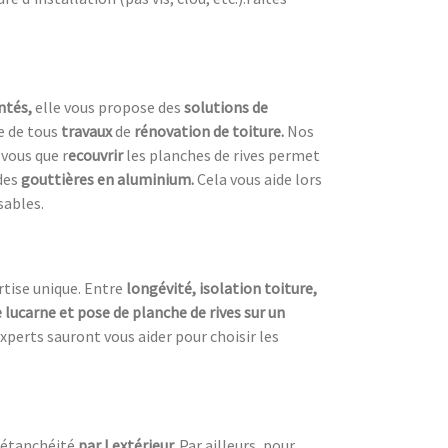
ntés,
elle vous propose des
solutions de
re de tous
travaux
de
rénovation de toiture.
Nos
vous que r
ecouvrir
les planches de rives permet
des
gouttières en aluminium.
Cela vous aide lors
sables.
rtise unique. Entre
longévité, isolation toiture,
lucarne et pose de planche de rives sur un
xperts sauront vous aider pour choisir les
’étanchéité
par l extérieur.
Par ailleurs, pour