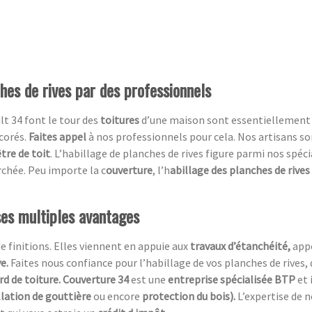
ches de rives par des professionnels
lt 34 font le tour des
toitures
d’une maison sont essentiellement i
corés.
Faites appel
à nos professionnels pour cela. Nos artisans so
tre de toit
. L’habillage de planches de rives figure parmi nos spéci
chée. Peu importe la c
ouverture
, l’h
abillage des planches de rives
ses multiples avantages
de finitions. Elles viennent en appuie aux
travaux d’étanchéité,
app
ve.
Faites nous confiance pour l’habillage de vos planches de rives, 
rd de toiture. Couverture 34
est une
entreprise spécialisée BTP
et 
llation de gouttière
ou encore
protection du bois).
L’expertise de 