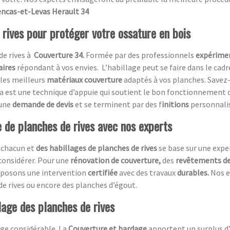
lencas-et-Levas Herault 34
 rives pour protéger votre ossature en bois
de rives à
Couverture 34.
Formée par des professionnels
expérime
aires
répondant à vos envies.
L’habillage peut se faire dans le cad
 les meilleurs
matériaux couverture
adaptés à vos planches. Savez-
a est une technique d’appuie qui soutient le bon fonctionnement 
 une
demande de devis
et se terminent par des f
initions
personnali
e de planches de rives avec nos experts
 chacun et
des habillages de planches de rives
se base sur une expe
 considérer. Pour une
rénovation de couverture,
des
revêtements de 
roposons une intervention
certifiée
avec des travaux
durables.
Nos e
de rives ou encore des planches d’égout.
lage des planches de rives
ge considérable. La
Couverture et bardage
apportent un surplus d