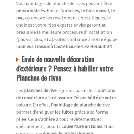
Vos habillages de planche de rives peuvent être
personnalisés.
Entre l’
ardoises, le bois massif, le
pvc,
ou encore les revêtements métalliques, le
choix est votre. Nos experts envisageront au
préalable la meilleure procédure d’installation
(pas vis, clou, etc.).Faites confiance à notre équipe
p
our vos travaux à Castelnau-le-Lez Herault 34
Envie de nouvelle décoration
d’extérieure ? Pensez à habiller votre
Planches de rives
Les
planches de rive
figurent parmi les s
olutions
de couverture
afin d’
assurer l’étanchéité de votre
toiture.
En effet
, l’habillage de planche de rive
permet d’endiguer les
fuites
grâce à sa forme
pliée. Cela s’adhère à tout revêtements et
spécialement, pour la c
ouverture en tuiles.
Nous
sommes une
équipe de professionnels,