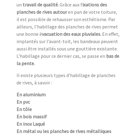
un
travail de qualité.
Grâce aux f
ixations des
planches de rives autour
en pan de votre toiture,
il est possible de rehausser son esthétisme. Par
ailleurs, l’habillage des planches de rives permet
une bonne é
vacuation des eaux pluviales.
En effet,
implantés sur l’avant-toit, les bandeaux peuvent
aussi être installés sous une gouttière existante.
L’habillage pour ce dernier cas, se passe en
bas de
la pente.
Il existe plusieurs types d’habillage de planches
de rives, à savoir :
En aluminium
En pvc
En tôle
En bois massif
En inox Laqué
En métal ou les planches de rives métalliques