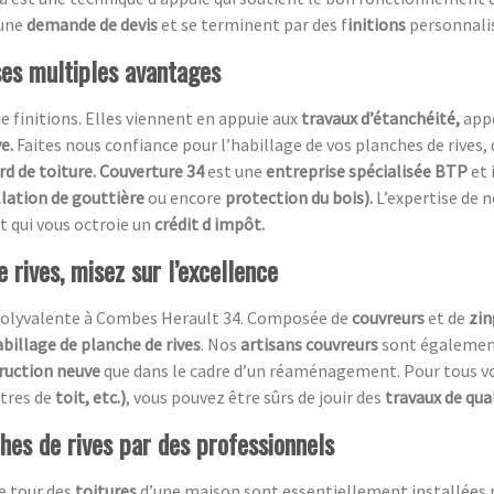
 une
demande de devis
et se terminent par des f
initions
personnali
ses multiples avantages
de finitions. Elles viennent en appuie aux
travaux d’étanchéité,
app
ve.
Faites nous confiance pour l’habillage de vos planches de rives, 
rd de toiture. Couverture 34
est une
entreprise spécialisée BTP
et 
llation de gouttière
ou encore
protection du bois).
L’expertise de 
t qui vous octroie un
crédit d impôt.
 rives, misez sur l’excellence
olyvalente à Combes Herault 34. Composée de
couvreurs
et de
zi
abillage de planche de rives
. Nos
artisans couvreurs
sont également 
ruction neuve
que dans le cadre d’un réaménagement. Pour tous vo
êtres de
toit, etc.)
, vous pouvez être sûrs de jouir des
travaux de qua
ches de rives par des professionnels
e tour des
toitures
d’une maison sont essentiellement installées p