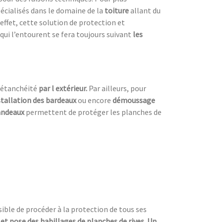
écialisés dans le domaine de la
toiture
allant du
 effet, cette solution de protection et
qui l’entourent se fera toujours suivant
les
’étanchéité
par l extérieur.
Par ailleurs, pour
stallation des bardeaux
ou encore
démoussage
bandeaux
permettent de protéger les planches de
ssible de procéder à la protection de tous ses
 et pose des habillages de planches de rives. Un