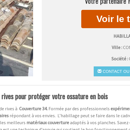
Votre partenaire 
HABILL
Ville :
CO
Société :
CONTACT OU 
 rives pour protéger votre ossature en bois
de rives à
Couverture 34.
Formée par des professionnels
expérime
aires
répondant à vos envies.
L’habillage peut se faire dans le cad
 les meilleurs
matériaux couverture
adaptés à vos planches. Savez-
a est une technique d’appuie qui soutient le bon fonctionnement 