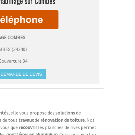
Habillage sur Combes
AGE COMBES
MBES
(
34240
)
Couverture 34
DEMANDE DE DEVIS
ntés,
elle vous propose des
solutions de
re de tous
travaux
de
rénovation de toiture.
Nos
vous que r
ecouvrir
les planches de rives permet
des
gouttières en aluminium.
Cela vous aide lors