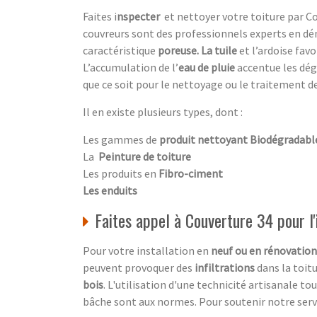
Faites i
nspecter
et nettoyer votre toiture par
Co
couvreurs sont des professionnels experts en dé
caractéristique
poreuse. La tuile
et l’ardoise favo
L’accumulation de l’
eau de pluie
accentue
les dé
que ce soit pour le nettoyage ou le traitement de
Il en existe plusieurs types, dont :
Les gammes de
produit nettoyant Biodégradabl
La
Peinture de toiture
Les produits en
Fibro-ciment
Les enduits
Faites appel à Couverture 34 pour l'i
Pour votre installation en
neuf ou en rénovation
peuvent provoquer des
infiltrations
dans la toitu
bois
. L'utilisation d'une technicité artisanale t
bâche sont aux normes. Pour soutenir notre servi