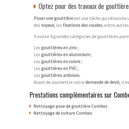
Optez pour des travaux de gouttièr
Poser une gouttière
est une tâche qui nécessite 
des
tuyaux
, les
fixations des coudes
, entre autre
Il existe 4 grandes catégories de gouttières parm
Les
gouttières en zinc
;
Les
gouttières en aluminium
;
Les
gouttières en cuivre
;
Les
gouttières en PVC
;
Les
gouttières ardoises
.
Avant de soumettre votre
demande de devis
, il 
Prestations complémentaires sur Comb
Nettoyage pose de gouttière Combes
Nettoyage de toiture Combes