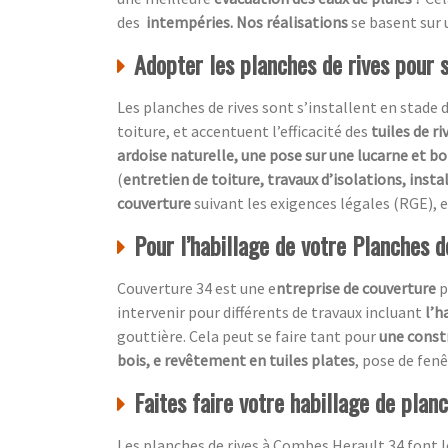
des
intempéries. Nos réalisations
se basent sur
Adopter les planches de rives pour 
Les planches de rives sont s’installent en stade 
toiture, et accentuent l’efficacité des
tuiles de ri
ardoise naturelle, une pose sur une lucarne et bo
(
entretien de toiture, travaux d’isolations, insta
couverture
suivant les exigences légales (RGE), e
Pour l’habillage de votre Planches de
Couverture 34 est une e
ntreprise de couverture
p
intervenir pour différents de travaux incluant
l’h
gouttière. Cela peut se faire tant pour
une const
bois, e revêtement en tuiles plates
, pose de fen
Faites faire votre habillage de plan
Les planches de rives à Combes Herault 34 font l