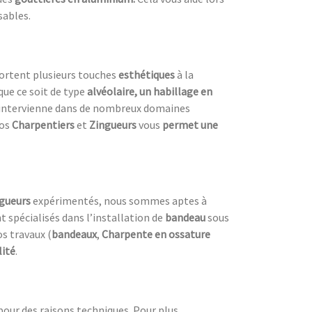
sables.
ortent plusieurs touches
esthétiques
à la
que ce soit de type
alvéolaire, un habillage en
intervienne dans de nombreux domaines
nos
Charpentiers
et
Zingueurs
vous
permet une
ngueurs
expérimentés, nous sommes aptes à
spécialisés dans l’installation de
bandeau
sous
s travaux (
bandeaux
,
Charpente en ossature
lité
.
our des raisons techniques. Pour plus