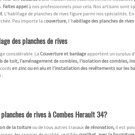
s.
Faites appel
à nos professionnels pour cela. Nos artisans sont sp
it
. L’habillage de planches de rives figure parmi nos spécialités. En
chée. Peu importe la c
ouverture
, l’h
abillage des planches de rives
lage des planches de rives
ge considérable. La
Couverture et bardage
apportent un surplus d
s de toit, l’aménagement de combles, l’isolation des combles, in
ccords
en zinc ou en alu et l’installation des revêtements sur les 
 :
e planches de rives à Combes Herault 34?
on de la toiture
ou de tous autres travaux
de rénovation,
il est po
sons des services de qualité, certifiés
qualibat, avec la fourniture