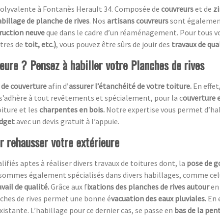
olyvalente à Fontanès Herault 34. Composée de
couvreurs
et de
z
abillage de planche de rives
. Nos
artisans couvreurs
sont également 
ruction neuve
que dans le cadre d’un réaménagement. Pour tous vo
êtres de
toit, etc.)
, vous pouvez être sûrs de jouir des
travaux de qua
ieure ? Pensez à habiller votre Planches de rives
 de couverture
afin d’
assurer l’étanchéité de votre toiture.
En effet
 s’adhère à tout revêtements et spécialement, pour la c
ouverture e
oiture et les
charpentes en bois.
Notre expertise vous permet d’ha
udget
avec un devis gratuit à l’appuie.
ur rehausser votre extérieure
ifiés aptes à réaliser divers travaux de toitures dont, la
pose de g
sommes également spécialisés dans divers habillages, comme celui
avail de qualité.
Grâce aux f
ixations des planches de rives autour
en
anches de rives permet une bonne é
vacuation des eaux pluviales.
En 
xistante. L’habillage pour ce dernier cas, se passe en
bas de la pent