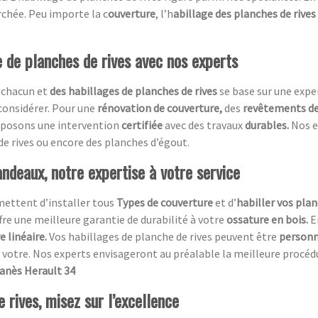
chée. Peu importe la c
ouverture
, l’h
abillage des planches de rives
e de planches de rives avec nos experts
 chacun et
des habillages de planches de rives
se base sur une expe
 considérer. Pour une
rénovation de couverture,
des
revêtements de 
roposons une intervention
certifiée
avec des travaux
durables.
Nos e
de rives ou encore des planches d’égout.
ndeaux, notre expertise à votre service
mettent d’installer tous
Types de couverture
et d’
habiller vos plan
ffre une meilleure garantie de durabilité à votre
ossature en bois.
E
 linéaire.
Vos habillages de planche de rives peuvent être
personn
votre. Nos experts envisageront au préalable la meilleure procédure
tanès Herault 34
 rives, misez sur l’excellence