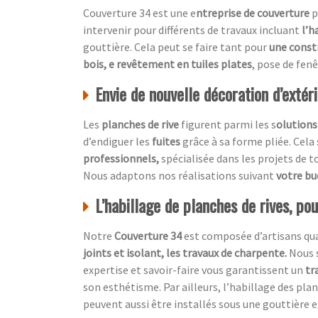
Couverture 34 est une e
ntreprise de couverture
p
intervenir pour différents de travaux incluant
l’h
gouttière. Cela peut se faire tant pour
une const
bois, e revêtement en tuiles plates
, pose de fen
Envie de nouvelle décoration d’extér
Les
planches de rive
figurent parmi les s
olutions
d’endiguer les
fuites
grâce à sa forme pliée. Cela
professionnels,
spécialisée dans les projets de t
Nous adaptons nos réalisations suivant
votre b
L’habillage de planches de rives, po
Notre
Couverture 34
est composée d’artisans qual
joints et isolant, les travaux de charpente.
Nous 
expertise et savoir-faire vous garantissent un
tr
son esthétisme. Par ailleurs, l’habillage des pl
peuvent aussi être installés sous une gouttière e