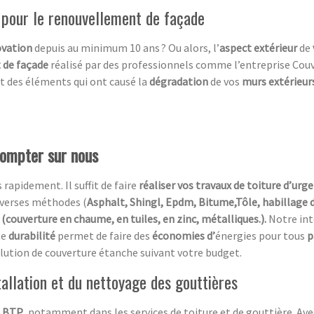
 pour le renouvellement de façade
vation
depuis au minimum 10 ans ? Ou alors, l’
aspect extérieur
de
 de façade
réalisé par des professionnels comme l’entreprise Couv
t des éléments qui ont causé la
dégradation
de vos
murs extérieur
compter sur nous
 rapidement. Il suffit de faire
réaliser vos travaux de toiture d’urg
diverses méthodes (
Asphalt, Shingl, Epdm, Bitume,Tôle, habillage 
(couverture en chaume, en tuiles, en zinc, métalliques.).
Notre in
te
durabilité
permet de faire des
économies d’
énergies pour tous
p
 solution de couverture étanche suivant votre budget.
tallation et du nettoyage des gouttières
e
BTP
, notamment dans les services de toiture et de gouttière. Av