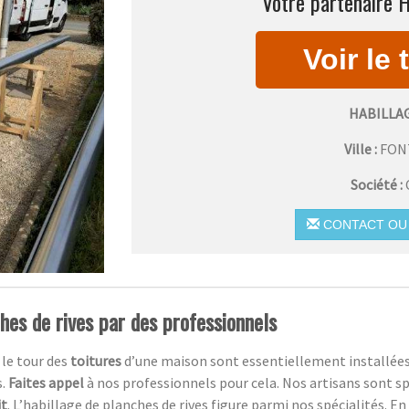
Votre partenaire H
HABILLA
Ville :
FON
Société :
CONTACT OU 
ches de rives par des professionnels
 le tour des
toitures
d’une maison sont essentiellement installées 
s.
Faites appel
à nos professionnels pour cela. Nos artisans sont sp
it
. L’habillage de planches de rives figure parmi nos spécialités. En