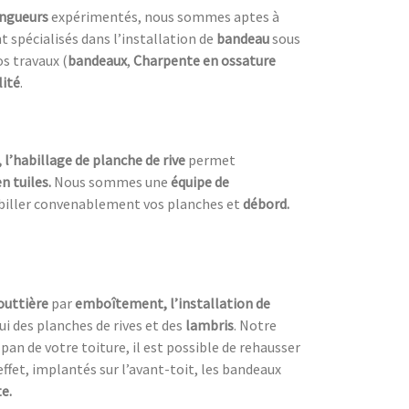
ingueurs
expérimentés, nous sommes aptes à
spécialisés dans l’installation de
bandeau
sous
s travaux (
bandeaux
,
Charpente en ossature
lité
.
, l’habillage de planche de rive
permet
n tuiles.
Nous sommes une
équipe de
biller convenablement vos planches et
débord.
outtière
par
emboîtement, l’installation de
 des planches de rives et des
lambris
. Notre
 pan de votre toiture, il est possible de rehausser
effet, implantés sur l’avant-toit, les bandeaux
e.