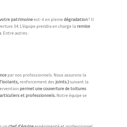
votre patrimoine
est-il en pleine
dégradation
? Il
erture 34. L’équipe prendra en charge la
remise
s
. Entre autres :
ence
par nos professionnels. Nous assurons la
d’isolants,
renforcement des
joints.)
suivant la
tervention
permet une couverture de toitures
articuliers et professionnels.
Notre équipe se
ec un
chef d'équipe
expérimenté et professionnel