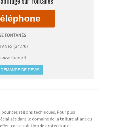
abillage sur Fontanès
GE FONTANÈS
TANÈS
(
34270
)
Couverture 34
DEMANDE DE DEVIS
pour des raisons techniques. Pour plus
écialisés dans le domaine de la
toiture
allant du
 effet, cette solution de protection et