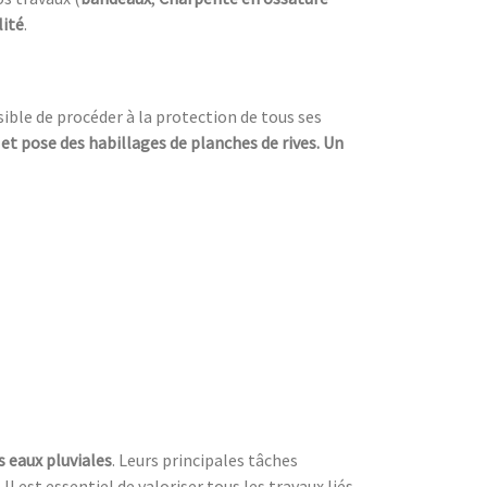
lité
.
ssible de procéder à la protection de tous ses
 et pose des habillages de planches de rives. Un
s eaux pluviales
. Leurs principales tâches
. Il est essentiel de valoriser tous les travaux liés