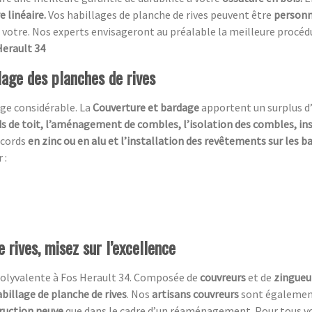
 linéaire.
Vos habillages de planche de rives peuvent être
personn
votre. Nos experts envisageront au préalable la meilleure procédure
Herault 34
lage des planches de rives
ge considérable. La
Couverture et bardage
apportent un surplus d
s de toit, l’aménagement de combles, l’isolation des combles, in
ccords
en zinc ou en alu et l’installation des revêtements sur les 
 :
 rives, misez sur l’excellence
olyvalente à Fos Herault 34. Composée de
couvreurs
et de
zingueu
abillage de planche de rives
. Nos
artisans couvreurs
sont également 
ruction neuve
que dans le cadre d’un réaménagement. Pour tous vo