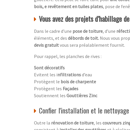
bois, e revêtement en tuiles plates
, pose de fen
Vous avez des projets d’habillage d
Dans le cadre d’une
pose de toiture
, d’une
réfecti
éléments, et des
débords de toit.
Nous vous propo
devis gratuit
vous sera préalablement fournit.
Pour rappel, les planches de rives :
Sont décoratifs
Evitent les i
nfiltrations
d’eau
Protègent le
bois de charpente
Protègent les
Façades
Soutiennent les
Gouttières Zinc
Confier l'installation et le nettoyag
Outre la
rénovation de toiture
, les
couvreurs zin
consistent à
installer des gouttières
et à réalise