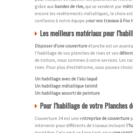
grâce aux
bandes de rive,
qui se vendent par
mètre
encore les revêtements métalliques, le choix est 
confiance à notre équipe p
our vos travaux à Fos 
Les meilleurs matériaux pour l’habil
Disposer d’une couverture
étanche est un avanta
l’habillage de vos planches de rives et vos
débord
de toiture, nous sommes à votre services. Les ra
rives. Pour plus d’esthétisme, vous pouvez choisir
Un habillage avec de l’alu laqué
Un habillage métallique teinté
Un habillage assorti de peinture
Pour l’habillage de votre Planches de
Couverture 34 est une e
ntreprise de couverture
p
intervenir pour différents de travaux incluant
l’h
gouttière. Cela peut se faire tant pour
une const