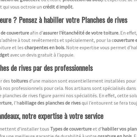
t qui vous octroie un
crédit d impôt.
ieure ? Pensez à habiller votre Planches de rives
 de couverture
afin d’
assurer l’étanchéité de votre toiture.
En effet
 s’adhère à tout revêtements et spécialement, pour la c
ouverture e
oiture et les
charpentes en bois.
Notre expertise vous permet d’ha
udget
avec un devis gratuit à l’appuie.
ches de rives par des professionnels
ur des
toitures
d’une maison sont essentiellement installées pour d
à nos professionnels pour cela. Nos artisans sont spécialisés dans
de planches de rives figure parmi nos spécialités. En effet, cette s
erture
, l’h
abillage des planches de rives
qui l’entourent se fera tou
ndeaux, notre expertise à votre service
mettent d’installer tous
Types de couverture
et d’
habiller vos plan
ffre une meilleure garantie de durabilité à votre
ossature en bois.
E