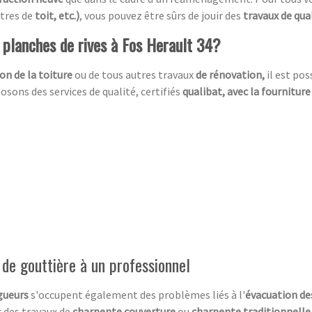
êtres de
toit, etc.)
, vous pouvez être sûrs de jouir des
travaux de qua
e planches de rives à Fos Herault 34?
on de la toiture
ou de tous autres travaux
de rénovation,
il est po
sons des services de qualité, certifiés
qualibat, avec la fourniture
e de gouttière à un professionnel
gueurs
s'occupent également des problèmes liés à l'
évacuation de
r des travaux de
charpente couverture
ou
charpente traditionnelle