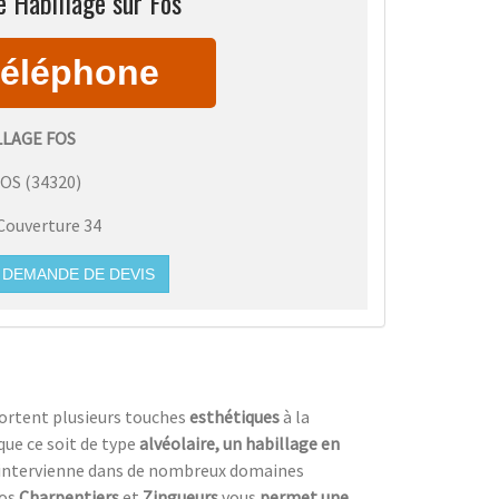
e Habillage sur Fos
LLAGE FOS
FOS
(
34320
)
Couverture 34
DEMANDE DE DEVIS
ortent plusieurs touches
esthétiques
à la
que ce soit de type
alvéolaire, un habillage en
intervienne dans de nombreux domaines
nos
Charpentiers
et
Zingueurs
vous
permet une