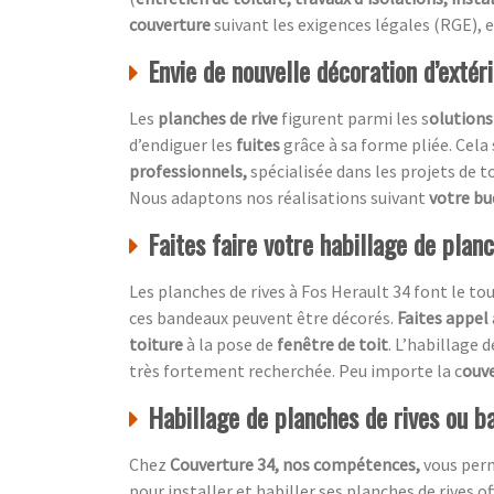
couverture
suivant les exigences légales (RGE), e
Envie de nouvelle décoration d’extér
Les
planches de rive
figurent parmi les s
olutions
d’endiguer les
fuites
grâce à sa forme pliée. Cela
professionnels,
spécialisée dans les projets de t
Nous adaptons nos réalisations suivant
votre b
Faites faire votre habillage de plan
Les planches de rives à Fos Herault 34 font le to
ces bandeaux peuvent être décorés.
Faites appel
toiture
à la pose de
fenêtre de toit
. L’habillage 
très fortement recherchée. Peu importe la c
ouv
Habillage de planches de rives ou ba
Chez
Couverture 34, nos compétences,
vous per
pour installer et habiller ses planches de rives o