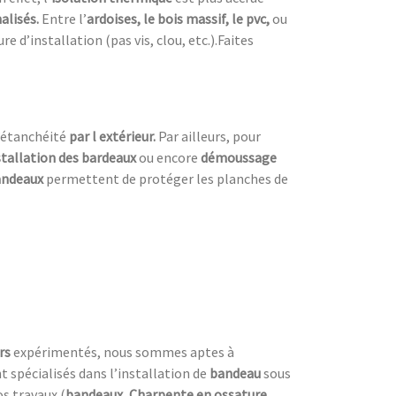
alisés.
Entre l’
ardoises, le bois massif, le pvc,
ou
 d’installation (pas vis, clou, etc.).Faites
’étanchéité
par l extérieur.
Par ailleurs, pour
stallation des bardeaux
ou encore
démoussage
bandeaux
permettent de protéger les planches de
rs
expérimentés, nous sommes aptes à
spécialisés dans l’installation de
bandeau
sous
s travaux (
bandeaux
,
Charpente en ossature