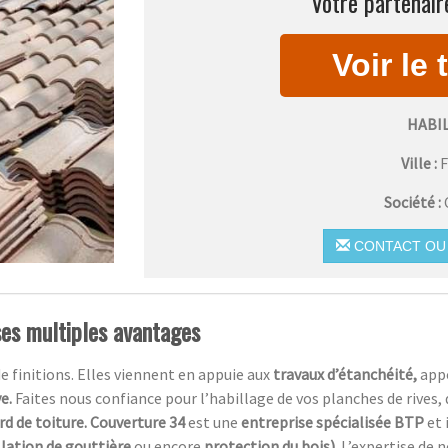
Votre partenair
HABI
Ville :
Société :
CONTACT OU 
ses multiples avantages
de finitions. Elles viennent en appuie aux
travaux d’étanchéité,
app
ve.
Faites nous confiance pour l’habillage de vos planches de rives, 
rd de toiture. Couverture 34
est une
entreprise spécialisée BTP
et 
llation de gouttière
ou encore
protection du bois).
L’expertise de 