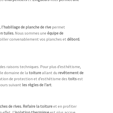
, l’habillage de planche de rive
permet
n tuiles.
Nous sommes une
équipe de
biller convenablement vos planches et
débord.
es raisons techniques. Pour plus d’esthétisme,
 le domaine de la
toiture
allant du
revêtement de
olution de protection et d’esthétisme des
toits
est
jours suivant
les règles de l’art
.
ches de rives. Refaire la toiture
et en profiter
n effet, l’
isolation thermique
est plus accrue