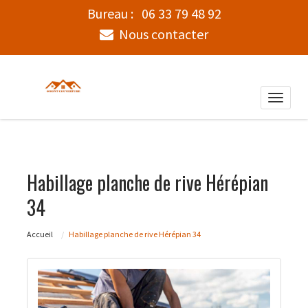
Bureau :
06 33 79 48 92
Nous contacter
Toggle
naviga
Habillage planche de rive Hérépian
34
Accueil
Habillage planche de rive Hérépian 34