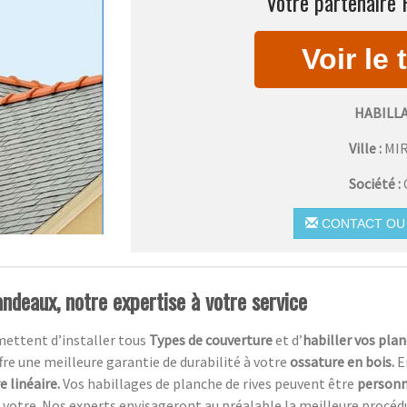
Votre partenaire 
HABILL
Ville :
MI
Société :
CONTACT OU 
ndeaux, notre expertise à votre service
mettent d’installer tous
Types de couverture
et d’
habiller vos plan
ffre une meilleure garantie de durabilité à votre
ossature en bois.
E
 linéaire.
Vos habillages de planche de rives peuvent être
personn
votre. Nos experts envisageront au préalable la meilleure procédure