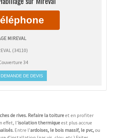
Habillage sur Mireval
AGE MIREVAL
REVAL
(
34110
)
Couverture 34
DEMANDE DE DEVIS
ches de rives. Refaire la toiture
et en profiter
n effet, l’
isolation thermique
est plus accrue
alisés.
Entre l’
ardoises, le bois massif, le pvc,
ou
 d’installation (pas vis, clou, etc.).Faites