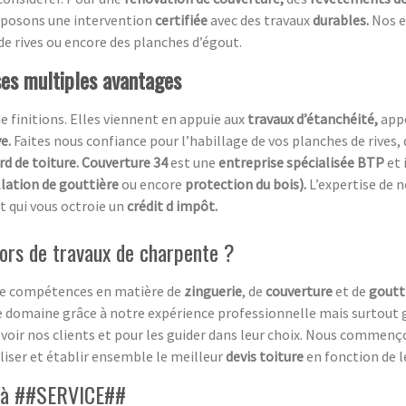
roposons une intervention
certifiée
avec des travaux
durables.
Nos e
de rives ou encore des planches d’égout.
ses multiples avantages
de finitions. Elles viennent en appuie aux
travaux d’étanchéité,
app
ve.
Faites nous confiance pour l’habillage de vos planches de rives, 
rd de toiture. Couverture 34
est une
entreprise spécialisée BTP
et 
llation de gouttière
ou encore
protection du bois).
L’expertise de 
t qui vous octroie un
crédit d impôt.
ors de travaux de charpente ?
 de compétences en matière de
zinguerie
, de
couverture
et de
goutt
 domaine grâce à notre expérience professionnelle mais surtout g
voir nos clients et pour les guider dans leur choix. Nous commen
aliser et établir ensemble le meilleur
devis toiture
en fonction de l
el à ##SERVICE##