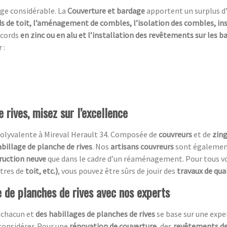
ge considérable. La
Couverture et bardage
apportent un surplus d
s de toit, l’aménagement de combles, l’isolation des combles, in
ccords
en zinc ou en alu et l’installation des revêtements sur les 
 :
 rives, misez sur l’excellence
olyvalente à Mireval Herault 34. Composée de
couvreurs
et de
zin
abillage de planche de rives
. Nos
artisans couvreurs
sont également 
ruction neuve
que dans le cadre d’un réaménagement. Pour tous vo
êtres de
toit, etc.)
, vous pouvez être sûrs de jouir des
travaux de qua
e de planches de rives avec nos experts
 chacun et
des habillages de planches de rives
se base sur une expe
 considérer. Pour une
rénovation de couverture,
des
revêtements de 