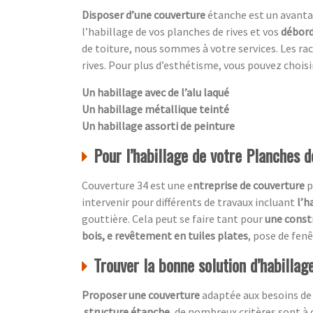
Disposer d’une couverture
étanche est un avanta
l’habillage de vos planches de rives et vos
débord
de toiture, nous sommes à votre services. Les ra
rives. Pour plus d’esthétisme, vous pouvez choisir
Un habillage avec de l’alu laqué
Un habillage métallique teinté
Un habillage assorti de peinture
Pour l’habillage de votre Planches de
Couverture 34 est une e
ntreprise de couverture
p
intervenir pour différents de travaux incluant
l’h
gouttière. Cela peut se faire tant pour
une const
bois, e revêtement en tuiles plates
, pose de fen
Trouver la bonne solution d’habillag
Proposer une couverture
adaptée aux besoins de
structure étanche
, de nombreux critères sont à