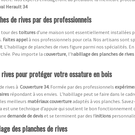
val Herault 34
ches de rives par des professionnels
e tour des
toitures
d’une maison sont essentiellement installées po
s.
Faites appel
à nos professionnels pour cela. Nos artisans sont sp
it
. L’habillage de planches de rives figure parmi nos spécialités. En
chée. Peu importe la c
ouverture
, l’h
abillage des planches de rives
 rives pour protéger votre ossature en bois
de rives à
Couverture 34.
Formée par des professionnels
expérime
aires
répondant à vos envies.
L’habillage peut se faire dans le cad
 les meilleurs
matériaux couverture
adaptés à vos planches. Savez-
a est une technique d’appuie qui soutient le bon fonctionnement 
 une
demande de devis
et se terminent par des f
initions
personnali
lage des planches de rives