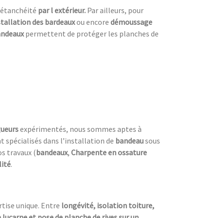
’étanchéité
par l extérieur.
Par ailleurs, pour
stallation des bardeaux
ou encore
démoussage
bandeaux
permettent de protéger les planches de
gueurs
expérimentés, nous sommes aptes à
spécialisés dans l’installation de
bandeau
sous
s travaux (
bandeaux
,
Charpente en ossature
lité
.
rtise unique. Entre
longévité, isolation toiture,
lucarne et pose de planche de rives sur un