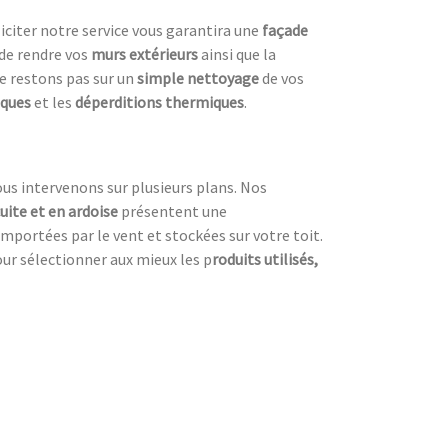
lliciter notre service vous garantira une
façade
de rendre vos
murs extérieurs
ainsi que la
ne restons pas sur un
simple nettoyage
de vos
iques
et les
déperditions thermiques
.
ous intervenons sur plusieurs plans. Nos
cuite et en ardoise
présentent une
emportées par le vent et stockées sur votre toit.
our sélectionner aux mieux les p
roduits utilisés,