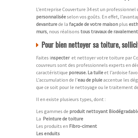
L’entreprise Couverture 34 est un professionnel
personnalisée
selon vos goûts. En effet, l’avanta
devanture
de la
façade de votre maison
plus
esth
murs
, nous réalisons
tous travaux de ravalement
Pour bien nettoyer sa toiture, sollic
Faites i
nspecter
et nettoyer votre toiture par
Co
couvreurs sont des professionnels experts en dé
caractéristique
poreuse. La tuile
et l’ardoise favo
L’accumulation de l’
eau de pluie
accentue
les dé
que ce soit pour le nettoyage ou le traitement de
Il en existe plusieurs types, dont :
Les gammes de
produit nettoyant Biodégradabl
La
Peinture de toiture
Les produits en
Fibro-ciment
Les enduits