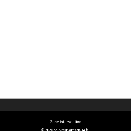
Zone Intervention
© 2026
couvreur-artisan-34.fr