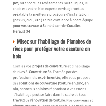
pvc,
ou encore les revêtements métalliques, le
choix est votre. Nos experts envisageront au
préalable la meilleure procédure d’installation
(pas vis, clou, etc.).Faites confiance à notre équipe
p
our vos travaux à Saint-Jean-de-Cuculles
Herault 34
Misez sur l’habillage de Planches de
rives pour protéger votre ossature en
bois
Confiez vos
projets de couverture
et d’habillage
de rives à
Couverture 34.
Formée par des
professionnels
expérimentés,
elle vous propose
des
solutions de couverture (toiture en zinc, en
alu, panneaux solaires
répondant à vos envies.
L’habillage peut se faire dans le cadre de tous
travaux
de
rénovation de toiture.
Nos couvreurs et
zingueurs
vous guident pour choisir les meilleurs