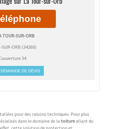
llage sur La Tour-sur-Orb
LA TOUR-SUR-ORB
R-SUR-ORB
(
34260
)
Couverture 34
DEMANDE DE DEVIS
allées pour des raisons techniques. Pour plus
écialisés dans le domaine de la
toiture
allant du
 effet, cette solution de protection et