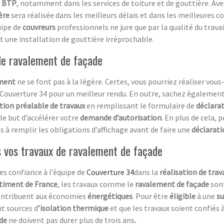
e
BTP
, notamment dans les services de toiture et de gouttière. Av
ère
sera réalisée dans les meilleurs délais et dans les meilleures co
uipe de
couvreurs
professionnels ne jure que par la qualité du travai
nt une installation de gouttière irréprochable.
 de ravalement de façade
ement
ne se font pas à la légère. Certes, vous pourriez réaliser vo
e Couverture 34 pour un meilleur rendu. En outre, sachez égalemen
tion préalable de travaux
en remplissant le formulaire de
déclarat
le but d’accélérer votre
demande d’autorisation
. En plus de cela,
s à remplir les obligations d’affichage avant de faire une
déclarat
s vos travaux de ravalement de façade
tes confiance à l’équipe de
Couverture 34
dans la
réalisation de tra
timent de France
, les travaux comme le
ravalement de façade
son
ontribuent aux économies
énergétiques
. Pour être
éligible
à une
s
nt sources d
’isolation thermique
et que les travaux soient confiés
ade
ne doivent pas durer plus de trois ans
.