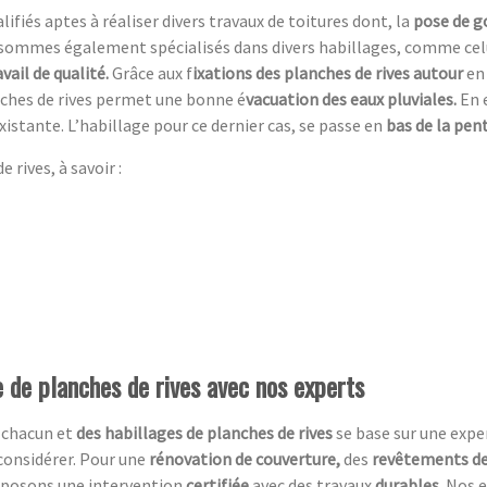
ifiés aptes à réaliser divers travaux de toitures dont, la
pose de g
sommes également spécialisés dans divers habillages, comme celui
avail de qualité.
Grâce aux f
ixations des planches de rives autour
en
anches de rives permet une bonne é
vacuation des eaux pluviales.
En 
xistante. L’habillage pour ce dernier cas, se passe en
bas de la pent
 rives, à savoir :
e de planches de rives avec nos experts
 chacun et
des habillages de planches de rives
se base sur une expe
 considérer. Pour une
rénovation de couverture,
des
revêtements de 
roposons une intervention
certifiée
avec des travaux
durables.
Nos e