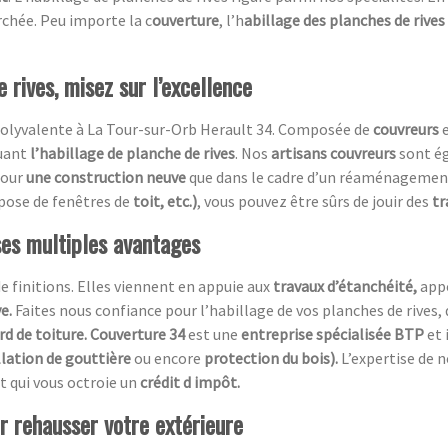
chée. Peu importe la c
ouverture
, l’h
abillage des planches de rives
 rives, misez sur l’excellence
olyvalente à La Tour-sur-Orb Herault 34. Composée de
couvreurs
luant
l’habillage de planche de rives
. Nos
artisans couvreurs
sont ég
pour
une construction neuve
que dans le cadre d’un réaménagement.
 pose de fenêtres de
toit, etc.)
, vous pouvez être sûrs de jouir des
tr
ses multiples avantages
de finitions. Elles viennent en appuie aux
travaux d’étanchéité,
app
ve.
Faites nous confiance pour l’habillage de vos planches de rives, 
rd de toiture. Couverture 34
est une
entreprise spécialisée BTP
et 
llation de gouttière
ou encore
protection du bois).
L’expertise de 
t qui vous octroie un
crédit d impôt.
ur rehausser votre extérieure