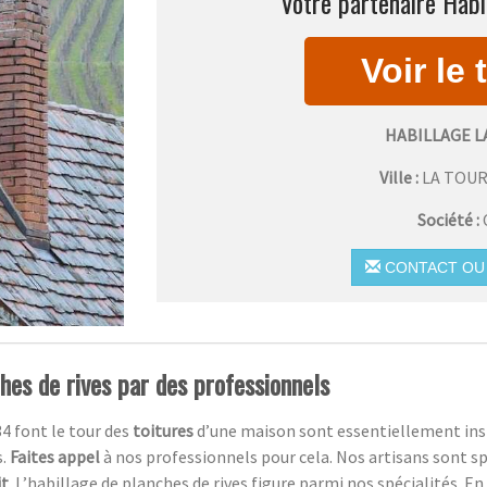
Votre partenaire Habi
HABILLAGE 
Ville :
LA TOU
Société :
CONTACT OU 
ches de rives par des professionnels
34 font le tour des
toitures
d’une maison sont essentiellement inst
s.
Faites appel
à nos professionnels pour cela. Nos artisans sont sp
it
. L’habillage de planches de rives figure parmi nos spécialités. En