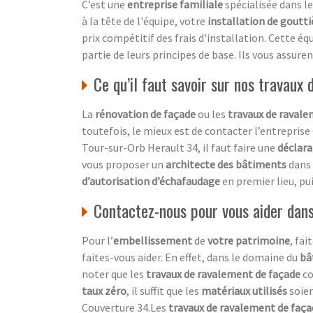
C’est une
entreprise familiale
spécialisée dans l
à la tête de l'équipe, votre
installation de goutti
prix compétitif des frais d'installation. Cette éq
partie de leurs principes de base. Ils vous assure
Ce qu’il faut savoir sur nos travaux
La
rénovation de façade
ou les
travaux de raval
toutefois, le mieux est de contacter l’entrepris
Tour-sur-Orb Herault 34, il faut faire une
déclara
vous proposer un
architecte des bâtiments
dans 
d’autorisation d’échafaudage
en premier lieu, pui
Contactez-nous pour vous aider dan
Pour l’
embellissement
de
votre patrimoine
, fai
faites-vous aider. En effet, dans le domaine du
bâ
noter que les
travaux de ravalement de façade
c
taux zéro
, il suffit que les
matériaux utilisés
soie
Couverture 34.Les
travaux de ravalement de faç