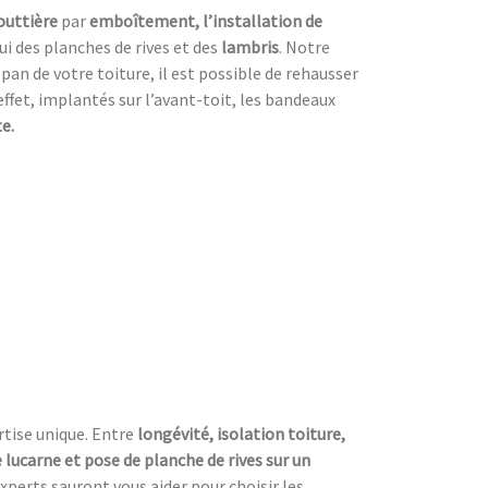
outtière
par
emboîtement, l’installation de
 des planches de rives et des
lambris
. Notre
 pan de votre toiture, il est possible de rehausser
effet, implantés sur l’avant-toit, les bandeaux
e.
rtise unique. Entre
longévité, isolation toiture,
lucarne et pose de planche de rives sur un
xperts sauront vous aider pour choisir les