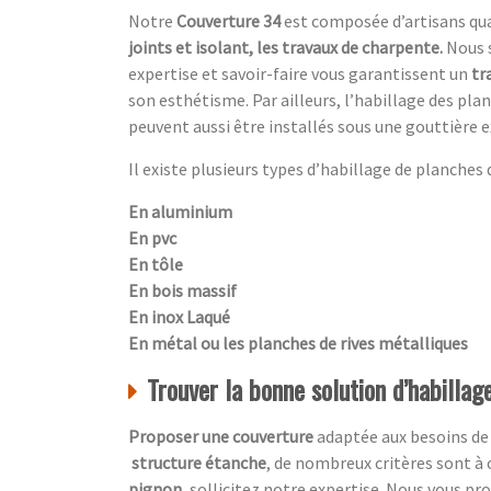
Notre
Couverture 34
est composée d’artisans qual
joints et isolant, les travaux de charpente.
Nous 
expertise et savoir-faire vous garantissent un
tr
son esthétisme. Par ailleurs, l’habillage des pl
peuvent aussi être installés sous une gouttière e
Il existe plusieurs types d’habillage de planches de
En aluminium
En pvc
En tôle
En bois massif
En inox Laqué
En métal ou les planches de rives métalliques
Trouver la bonne solution d’habillag
Proposer une couverture
adaptée aux besoins de
structure étanche
, de nombreux critères sont à
pignon,
sollicitez notre expertise. Nous vous p