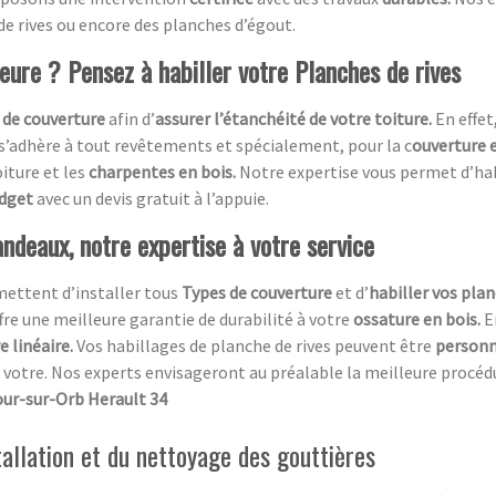
de rives ou encore des planches d’égout.
ieure ? Pensez à habiller votre Planches de rives
 de couverture
afin d’
assurer l’étanchéité de votre toiture.
En effet
 s’adhère à tout revêtements et spécialement, pour la c
ouverture e
oiture et les
charpentes en bois.
Notre expertise vous permet d’ha
udget
avec un devis gratuit à l’appuie.
ndeaux, notre expertise à votre service
mettent d’installer tous
Types de couverture
et d’
habiller vos plan
ffre une meilleure garantie de durabilité à votre
ossature en bois.
E
 linéaire.
Vos habillages de planche de rives peuvent être
personn
votre. Nos experts envisageront au préalable la meilleure procédure
our-sur-Orb Herault 34
tallation et du nettoyage des gouttières